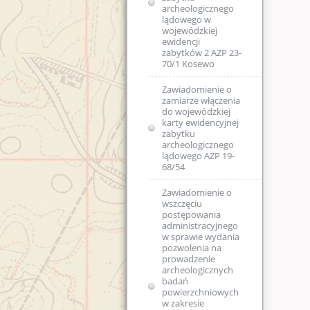
archeologicznego
lądowego w
wojewódzkiej
ewidencji
zabytków 2 AZP 23-
70/1 Kosewo
Zawiadomienie o
zamiarze włączenia
do wojewódzkiej
karty ewidencyjnej
zabytku
archeologicznego
lądowego AZP 19-
68/54
Zawiadomienie o
wszczęciu
postępowania
administracyjnego
w sprawie wydania
pozwolenia na
prowadzenie
archeologicznych
badań
powierzchniowych
w zakresie