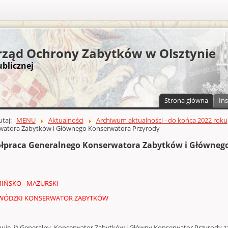
S
ząd Ochrony Zabytków w Olsztynie
ublicznej
Strona główna
Ins
a)
zawartości
tutaj:
MENU
Aktualności
Archiwum aktualności - do końca 2022 roku
watora Zabytków i Głównego Konserwatora Przyrody
łpraca Generalnego Konserwatora Zabytków i Główneg
IŃSKO - MAZURSKI
WÓDZKI KONSERWATOR ZABYTKÓW
muje, iż Generalny Konserwator Zabytków i Główny Konserwator Przyrody za