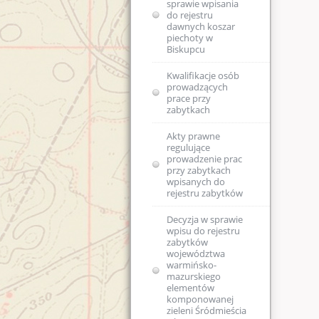
sprawie wpisania
zm.)
do rejestru
dawnych koszar
piechoty w
Biskupcu
Kwalifikacje osób
prowadzących
prace przy
zabytkach
Akty prawne
regulujące
prowadzenie prac
przy zabytkach
wpisanych do
rejestru zabytków
Decyzja w sprawie
wpisu do rejestru
zabytków
województwa
warmińsko-
mazurskiego
elementów
komponowanej
zieleni Śródmieścia