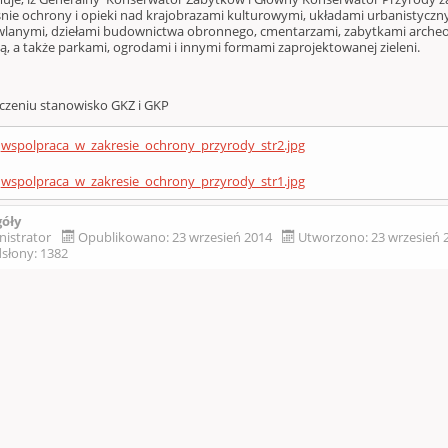
nie ochrony i opieki nad krajobrazami kulturowymi, układami urbanistyczny
lanymi, dziełami budownictwa obronnego, cmentarzami, zabytkami archeol
ią, a także parkami, ogrodami i innymi formami zaprojektowanej zieleni.
ączeniu
stanowisko GKZ i GKP
wspolpraca_w_zakresie_ochrony_przyrody_str2.jpg
wspolpraca_w_zakresie_ochrony_przyrody_str1.jpg
góły
nistrator
Opublikowano: 23 wrzesień 2014
Utworzono: 23 wrzesień 
słony: 1382