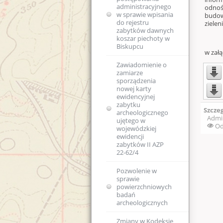
administracyjnego
odnoś
Kolejność
w sprawie wpisania
budow
rozpatrywania spraw
do rejestru
zielen
zabytków dawnych
koszar piechoty w
Skargi i wnioski
Biskupcu
w zał
Regulaminy Urzędu
Zawiadomienie o
zamiarze
Majątek
Regulamin
sporządzenia
Organizacyjny
nowej karty
WUOZ w Olsztynie
Podstawa prawna
ewidencyjnej
zabytku
Szcze
Statut prawny
archeologicznego
Wykaz stanowisk
USTAWA o
Admi
ujętego w
WUOZ i kontakty
ochronie zabytków
Od
wojewódzkiej
i opiece nad
ewidencji
zabytkami (Dz.U.
Elektroniczna
zabytków II AZP
2003 nr 162, poz.
Skrzynka Podawcza -
22-62/4
1568)
składanie pism i
wniosków drogą
Pozwolenie w
elektroniczną
USTAWA z dnia 16
sprawie
kwietnia 2004 r o
powierzchniowych
ochronie przyrody
Kierownictwo
badań
(Dz. U. Nr 92, poz.
jednostki
archeologicznych
880)
DEKLARACJA
Zmiany w Kodeksie