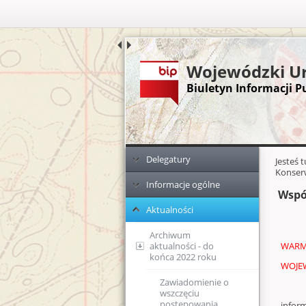
Wojewódzki Ur
Biuletyn Informacji P
Menu główne
Dodatkowe zasoby (lewa kolumn
Delegatury
Głównej 
Jesteś 
Konser
Informacje ogólne
Ełk
Wspó
Aktualności
Elbląg
KPA - sposób
postępowania
podczas
Archiwum
przyjmowania
WARM
aktualności - do
dokumentów
końca 2022 roku
WOJE
Ponowne
Zawiadomienie o
wykorzystanie
wszczęciu
informacji publicznej
postępowania
infor