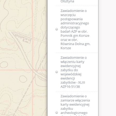
Olsztyna
Zawiadomienie o
wszczęciu
postępowania
administracyjnego
dotyczącego
badań AZP w obr.
Pomnik gm Korsze
oraz w obr.
Równina Dolna gm.
Korsze
Zawiadomienie o
włączeniu karty
ewidencyjnej
zabytku do
wojewódzkiej
ewidencji
zabytków - XLIII
AZP16-51/38
Zawiadomienie o
zamiarze włączenia
karty ewidencyjnej
zabytku
archeologicznego