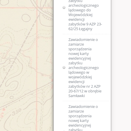
zabytku
archeologicznego
lądowego do
Wojewódzkiej
ewidencji
zabytków 9 AZP 23-
62/25 Łęgajny
Zawiadomienie o
zamiarze
sporządzenia
nowej karty
ewidencyjnej
zabytku
archeologicznego
lądowego w
wojewódzkiej
ewidencji
zabytków nr 2 AZP
20-67/12 w obrębie
Samławki
Zawiadomienie o
zamiarze
sporządzenia
nowej karty
ewidencyjnej
zabytku