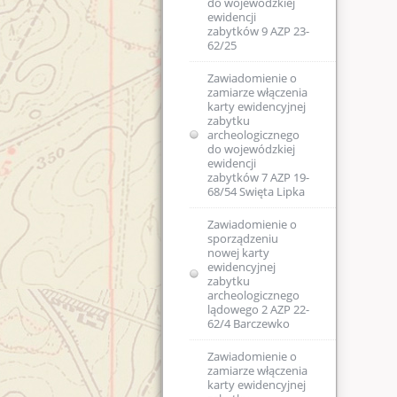
do wojewódzkiej
ewidencji
zabytków 9 AZP 23-
62/25
Zawiadomienie o
zamiarze włączenia
karty ewidencyjnej
zabytku
archeologicznego
do wojewódzkiej
ewidencji
zabytków 7 AZP 19-
68/54 Swięta Lipka
Zawiadomienie o
sporządzeniu
nowej karty
ewidencyjnej
zabytku
archeologicznego
lądowego 2 AZP 22-
62/4 Barczewko
Zawiadomienie o
zamiarze włączenia
karty ewidencyjnej