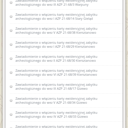
Zawiadomienie o włączeniu karty ewidencyjnej zabytku
ewidencji zabytków 1 AZP 24-68/11, Borowo, dz. nr 141, obr.
archeologicznego do wez III AZP 21-68/3 Warpuny
0001
Zawiadomienie o włączeniu karty ewidencyjnej zabytku
Zawiadomienie o wszczęciu postępowania administracyjnego w
archeologicznego do wez I AZP 21-68/14 Stary Gieląd
sprawie wydania pozwolenia na prowadzenie archeologicznych
badań powierzchniowych na trasie planowanej budowy
obwodnicy w miejscowości Gąski, obr. Zajdy w ciągi drogi
Zawiadomienie o włączeniu karty ewidencyjnej zabytku
krajowej.
archeologicznego do wez V AZP 21-68/38 Kiersztanowo
Zawiadomienie o włączeniu karty ewidencyjnej zabytku
Zawiadomienie o włączeniu karty ewidencyjnej zabytku
archeologicznego lądowego do wojewódzkiej ewidencji
archeologicznego do wez I AZP 21-68/29 Kiersztanowo
zabytków archeologicznych 1AZP 24-68/11 Borowo
Zawiadomienie o włączeniu karty ewidencyjnej zabytku
Zawiadomienie o zakończeniu postępowania
archeologicznego do wez II AZP 21-68/30 Kiersztanowo
administracyjnego w sprawie wydania pozwolenia na
prowadzenie archeologicznych badań powierzchniowych na
Zawiadomienie o włączeniu karty ewidencyjnej zabytku
trasie planowanej budowy obwodnicy miejscowości Gąski
archeologicznego do wez VI AZP 21-68/39 Kiersztanowo
Zawiadomienie o sporządzeniu nowej karty ewidencyjnej
Zawiadomienie o włączeniu karty ewidencyjnej zabytku
zabytku archeologicznego lądowego i zamiarze włączenia jej do
archeologicznego do wez III AZP 21-68/17 Gizewo
wez XVI AZP 22-66/32 Biskupiec
Zawiadomienie o włączeniu karty ewidencyjnej zabytku
Zawiadomienie o zamiarze włączenia do karty ewidencyjnej
archeologicznego do wez V AZP 21-68/34 Gizewo
zabytku archeologicznego lądowego do wojewódzkiej
ewidencji zabytków 12AZP 35-59/22 Sarnowo
Zawiadomienie o włączeniu karty ewidencyjnej zabytku
archeologicznego do wez IV AZP 21-68/33 Gizewo
Zawiadomienie o sporządzeniu nowej karty ewidencyjnej
zabytku archeologicznego III AZP23-62/22 Myki
Zawiadomienie o włączeniu karty ewidencyjnej zabytku