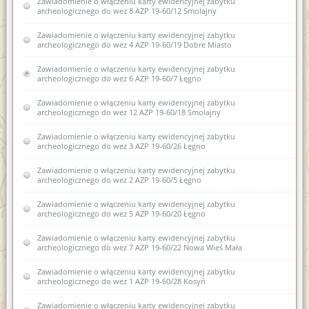
Zawiadomienie o włączeniu karty ewidencyjnej zabytku
Zawiadomienie o zamiarze sporządzenia nowej karty
archeologicznego do wez 8 AZP 19-60/12 Smolajny
ewidencyjnej zabytku archeologicznego lądowego w
wojewódzkiej ewidencji zabytków 4 AZP 20-60/11 Leginy
Zawiadomienie o włączeniu karty ewidencyjnej zabytku
archeologicznego do wez 4 AZP 19-60/19 Dobre Miasto
Zawiadomienie o zamiarze włączenia karty ewidencyjnej
zabytków archeologicznych lądowych do wojewódzkiej
ewidencji zabytków AZP 25-69/22 Piecki
Zawiadomienie o włączeniu karty ewidencyjnej zabytku
archeologicznego do wez 6 AZP 19-60/7 Łęgno
Zawiadomienie o wszczęciu postępowania administracyjnego w
sprawie wpisania do rejestru zabytków archeologicznych
Zawiadomienie o włączeniu karty ewidencyjnej zabytku
fragmentów kamiennych dawnej zabudowy Biskupiec, dz. nr
archeologicznego do wez 12 AZP 19-60/18 Smolajny
65/10
Zawiadomienie o włączeniu karty ewidencyjnej zabytku
Zawiadomienie o włączeniu do wojewódzkiej ewidencji
archeologicznego do wez 3 AZP 19-60/26 Łęgno
zabytków karty ewidencyjnej zabytku archeologicznego
lądowego XII AZP 25-69-61/22 Piecki
Zawiadomienie o włączeniu karty ewidencyjnej zabytku
archeologicznego do wez 2 AZP 19-60/5 Łęgno
Zawiadomienie o włączeniu kart ewidencyjnych zabytków
archeologicznych lądowych do wojewódzkiej ewidencji
Zawiadomienie o włączeniu karty ewidencyjnej zabytku
zabytków (Pomorowo, gm. Lidzbark Warmiński)
archeologicznego do wez 5 AZP 19-60/20 Łęgno
Zawiadomienie o włączeniu kart ewidencyjnych zabytków
Zawiadomienie o włączeniu karty ewidencyjnej zabytku
archeologicznych lądowych do wojewódzkiej ewidencji
archeologicznego do wez 7 AZP 19-60/22 Nowa Wieś Mała
zabytków 26AZP 19-60/80 Smolajny
Zawiadomienie o włączeniu karty ewidencyjnej zabytku
Zawiadomienie o włączeniu karty ewidencyjnej zabytku
archeologicznego do wez 1 AZP 19-60/28 Kosyń
archeologicznego lądowego do wojewódzkiej ewidencji
zabytków 2AZP 17-62/50 Pilnik
Zawiadomienie o włączeniu karty ewidencyjnej zabytku