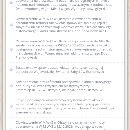
pozwolenia na prowadzenie badań archeologicznych w formie
Zawiadomienie o zamiarze włączenia karty ewidencyjnej
nadzoru nad robotami budowlanymi związanymi z budową sieci
zabytków archeologicznych lądowych do wojewódzkiej
światłowodowej w gm. Miłki i w gm. Wydminy, pow. giżycki
ewidencji zabytków 3 AZP 13-61/10 Piasty Wielkie
Obwieszczenie W-M WKZ w Olsztynie o zawiadomieniu o
Zawiadomienie o zamiarze włączenia karty ewidencyjnej
przedłużeniu terminu załatwienia sprawy wpisania do rejestru
zabytków archeologicznych lądowych do wojewódzkiej
zabytków nieruchomych województwa warmińsko-mazurskiego
ewidencji zabytków 7 AZP 19-60/75 Łęgno
historycznego układu ruralistycznego Dóbr Pierkunowskich1
Zawiadomienie o zamiarze włączenia karty ewidencyjnej
Obwieszczenie W-M WKZ w Olsztynie o przekazaniu do MKiDN
zabytków archeologicznych lądowych do wojewódzkiej
zażalenia na postanowienie WKZ z 12.12.2025r. wydane w toku
ewidencji zabytków 28 AZP 19-60/70 Smolajny
postępowania administracyjnego w sprawie wpisania do rej. zab.
nieruchomych woj. Warm.-maz. hist. ukł. ruralistycznego Dóbr
Zawiadomienie o włączeniu karty ewidencyjnej zabytku
Pierkunowskich
archeologicznego lądowego do wojewódzkiej ewidencji
zabytków 3 AZP 13-61/10 Piasty Wielkie
Zarządzenie w sprawie zasad włączania karty ewidencyjnej
pojazdu do Wojewódzkiej Ewidencji Zabytków Ruchomych
Zawiadomienie o włączeniu karty ewidencyjnej zabytku
archeologicznego lądowego do wojewódzkiej ewidencji
Zawiadomienie o zakończeniu postępowania administracyjnego
zabytków 7 AZP 19-60/75 Łęgno
dot. budynku wraz z wystrojem plastycznym przy ul.
Staromiejskiej 2/5 w Olsztynie, dz. nr 46, obręb Olsztyn 64
Zawiadomienie o włączeniu karty ewidencyjnej zabytku
archeologicznego lądowego do wojewódzkiej ewidencji
Petycja popierająca wniosek Stowarzyszenia Warmiaków o
zabytków 18 AZP 27-66/32 Stare Kiejkuty
wpisanie układu urbanistycznego wraz z historyczną panoramą
wsi Gietrzwałd do rejestru zabytków nieruchomych województwa
Zawiadomienie o sporządzeniu nowej karty ewidencyjnej
warmińsko-mazurskiego
zabytku archeologicznego V AZP 25-61/23 Tomaszkowo
Obwieszczenie W-M WKZ w Olsztynie o utrzymaniu w mocy
Zawiadomienie o zamiarze włączenia karty ewidencyjnej
postanowienia W-M WKZ z 12.12.2025r. wydanego w toku
zabytku archeologicznego do wojewódzkiej ewidencji