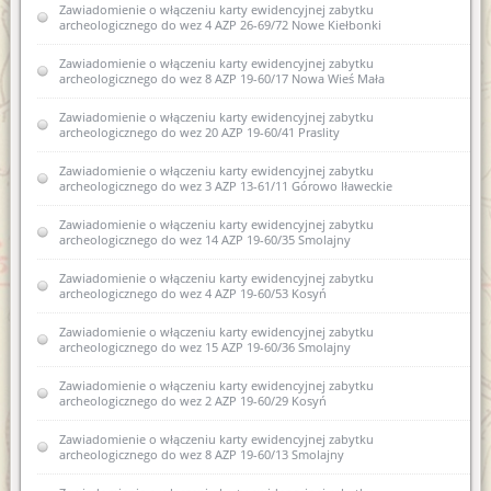
Zawiadomienie o włączeniu karty ewidencyjnej zabytku
zabytków nowej karty ewidencyjnej zabytku archeologicznego
archeologicznego do wez 4 AZP 26-69/72 Nowe Kiełbonki
lądowego w wojewódzkiej ewidencji zabytków 2 AZP 23-70/1
Kosewo
Zawiadomienie o włączeniu karty ewidencyjnej zabytku
archeologicznego do wez 8 AZP 19-60/17 Nowa Wieś Mała
Zawiadomienie o włączeniu do wojewódzkiej ewidencji
zabytków nowej karty ewidencyjnej zabytku archeologicznego
lądowego w wojewódzkiej ewidencji zabytków nr 2 AZP 20-
Zawiadomienie o włączeniu karty ewidencyjnej zabytku
67/12 w obrębie Samławki
archeologicznego do wez 20 AZP 19-60/41 Praslity
Zawiadomienie o zamiarze włączenia karty ewidencyjnej
Zawiadomienie o włączeniu karty ewidencyjnej zabytku
zabytku archeologicznego lądowego do wojewódzkiej
archeologicznego do wez 3 AZP 13-61/11 Górowo Iławeckie
ewidencji zabytków 1 AZP 35-58/15 Komorniki
Zawiadomienie o włączeniu karty ewidencyjnej zabytku
Zawiadomienie o włączeniu do wojewódzkiej ewidencji
archeologicznego do wez 14 AZP 19-60/35 Smolajny
zabytków karty ewidencyjnej zabytku archeologicznego
lądowego 9 AZP 18-61/15 Wichrowo
Zawiadomienie o włączeniu karty ewidencyjnej zabytku
archeologicznego do wez 4 AZP 19-60/53 Kosyń
Zawiadomienie o włączeniu do wojewódzkiej ewidencji
zabytków karty ewidencyjnej zabytku archeologicznego
Zawiadomienie o włączeniu karty ewidencyjnej zabytku
lądowego 7 AZP 18-61/47 Miłogórze
archeologicznego do wez 15 AZP 19-60/36 Smolajny
Zawiadomienie o zamiarze wyłączenia z wojewódzkiej
Zawiadomienie o włączeniu karty ewidencyjnej zabytku
ewidencji zabytków karty ewidencyjnej obiektu zabytkowego
archeologicznego do wez 2 AZP 19-60/29 Kosyń
Zawiadomienie o zamiarze włączenia karty ewidencyjnej
Zawiadomienie o włączeniu karty ewidencyjnej zabytku
zabytków archeologicznych lądowych do wojewódzkiej
archeologicznego do wez 8 AZP 19-60/13 Smolajny
ewidencji zabytków 23.10.2020r.