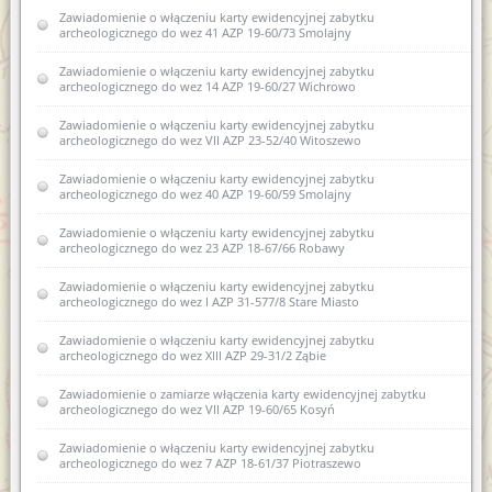
Zawiadomienie o zamiarze włączenia karty ewidencyjnej
Zawiadomienie o zamiarze włączenia karty ewidencyjnej
Zawiadomienie o włączeniu karty ewidencyjnej zabytku
zabytku archeologicznego lądowego do Wojewódzkiej
zabytku archeologicznego lądowego do Wojewódzkiej
archeologicznego do wez 41 AZP 19-60/73 Smolajny
ewidencji zabytków 10 AZP 27-74/11 Nowe Guty
ewidencji zabytków 13 AZP 18-61/36 Stryjkowo
Zawiadomienie o włączeniu karty ewidencyjnej zabytku
Zawiadomienie o włączeniu kart ewidencyjnych zabytków
archeologicznego do wez 14 AZP 19-60/27 Wichrowo
archeologicznych lądowych do wojewódzkiej ewidencji
zabytków w miejscowości Stryjkowo gm. Lidzbark Warmiński
Zawiadomienie o włączeniu karty ewidencyjnej zabytku
archeologicznego do wez VII AZP 23-52/40 Witoszewo
Zawiadomienie o włączeniu karty ewidencyjne zabytku
archeologicznego lądowego do wojewódzkiej ewidencji
zabytków archeologicznych 10 AZP 27-74/11 Nowe Guty
Zawiadomienie o włączeniu karty ewidencyjnej zabytku
archeologicznego do wez 40 AZP 19-60/59 Smolajny
Zawiadomienie o włączeniu kart ewidencyjnych zabytków
archeologicznych lądowych do wojewódzkiej ewidencji
Zawiadomienie o włączeniu karty ewidencyjnej zabytku
zabytków w miejscowości Stryjkowo
archeologicznego do wez 23 AZP 18-67/66 Robawy
Zawiadomienie o zamiarze włączenia do karty ewidencyjnej
Zawiadomienie o włączeniu karty ewidencyjnej zabytku
zabytku archeologicznego lądowego do wojewódzkiej
archeologicznego do wez I AZP 31-577/8 Stare Miasto
ewidencji zabytków18 AZP 27-66/32 Stare Kiejkuty
Zawiadomienie o włączeniu karty ewidencyjnej zabytku
Zawiadomienie o zamiarze włączenia do karty ewidencyjnej
archeologicznego do wez XIII AZP 29-31/2 Ząbie
zabytku archeologicznego lądowego do wojewódzkiej
ewidencji zabytków 1 AZP 29-57/19 Dylewo
Zawiadomienie o zamiarze włączenia karty ewidencyjnej zabytku
archeologicznego do wez VII AZP 19-60/65 Kosyń
Zawiadomienie o zamiarze włączenia do karty ewidencyjnej
zabytku archeologicznego lądowego do wojewódzkiej
Zawiadomienie o włączeniu karty ewidencyjnej zabytku
ewidencji zabytków XLII AZP 25-61/72 Bartąg
archeologicznego do wez 7 AZP 18-61/37 Piotraszewo
Zawiadomienie o zamiarze włączenia do karty ewidencyjnej