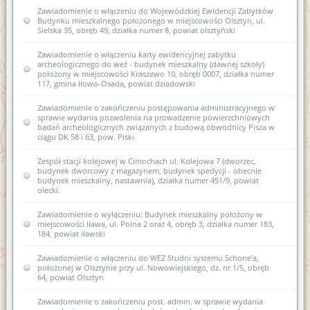
Zawiadomienie o sporządzeniu nowej karty ewidencyjnej
Zawiadomienie o włączeniu do Wojewódzkiej Ewidencji Zabytków
zabytku archeologicznego i zamiarze włączenia jej do wez I AZP
Budynku mieszkalnego położonego w miejscowości Olsztyn, ul.
13-62/1 Wiewiórki
Sielska 35, obręb 49, działka numer 8, powiat olsztyński
Zawiadomienie o włączeniu do wojewódzkiej ewidencji
Zawiadomienie o włączeniu karty ewidencyjnej zabytku
zabytków nowej karty ewidencyjnej zabytku archeologicznego
archeologicznego do weź - budynek mieszkalny (dawnej szkoły)
lądowego w wojewódzkiej ewidencji zabytków 13 AZP 26-68/9
położony w miejscowości Kraszewo 10, obręb 0007, działka numer
Machary
117, gmina Iłowo-Osada, powiat dziadowski
Zawiadomienie o włączeniu do wojewódzkiej ewidencji
Zawiadomienie o zakończeniu postępowania administracyjnego w
zabytków nowej karty ewidencyjnej zabytku archeologicznego
sprawie wydania pozwolenia na prowadzenie powierzchniowych
lądowego w wojewódzkiej ewidencji zabytków 14 AZP 26-68/10
badań archeologicznych związanych z budową obwodnicy Pisza w
Machary
ciągu DK 58 i 63, pow. Piski
Zawiadomienie o włączeniu do wojewódzkiej ewidencji
Zespół stacji kolejowej w Cimochach ul. Kolejowa 7 (dworzec,
zabytków nowej karty ewidencyjnej zabytku archeologicznego
budynek dworcowy z magazynem, budynek spedycji - obecnie
lądowego w wojewódzkiej ewidencji zabytków 14 AZP 26-69/69
budynek mieszkalny, nastawnia), działka numer 451/9, powiat
Mojtyny
olecki.
Zawiadomienie o włączeniu do wojewódzkiej ewidencji
Zawiadomienie o wyłączeniu: Budynek mieszkalny położony w
zabytków nowej karty ewidencyjnej zabytku archeologicznego
miejscowości Iława, ul. Polna 2 oraz 4, obręb 3, działka numer 183,
lądowego w wojewódzkiej ewidencji zabytków I AZP 26-68/1
184, powiat iławski
Babięta
Zawiadomienie o włączeniu do WEZ Studni systemu Schone’a,
Zawiadomienie o włączeniu do wojewódzkiej ewidencji
położonej w Olsztynie przy ul. Nowowiejskiego, dz. nr 1/5, obręb
zabytków nowej karty ewidencyjnej zabytku archeologicznego
64, powiat Olsztyn
lądowego w wojewódzkiej ewidencji zabytków I AZP 13-62/1
Wiewiórki
Zawiadomienie o zakończeniu post. admin. w sprawie wydania