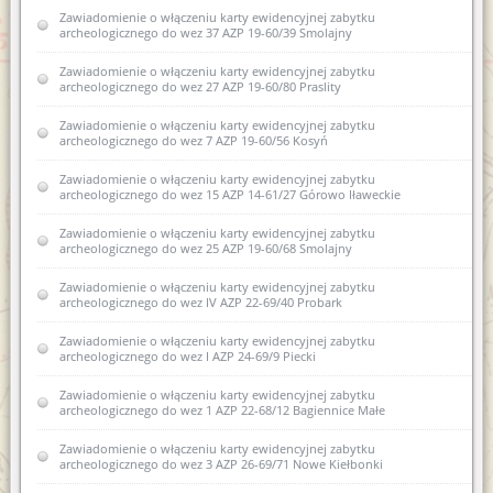
zabytku archeologicznego do wojewódzkiej ewidencji
Zawiadomienie o włączeniu karty ewidencyjnej zabytku
zabytków 7 AZP 19-68/54 Swięta Lipka
archeologicznego do wez 37 AZP 19-60/39 Smolajny
Zawiadomienie o sporządzeniu nowej karty ewidencyjnej
Zawiadomienie o włączeniu karty ewidencyjnej zabytku
zabytku archeologicznego lądowego 2 AZP 22-62/4 Barczewko
archeologicznego do wez 27 AZP 19-60/80 Praslity
Zawiadomienie o zamiarze włączenia karty ewidencyjnej
Zawiadomienie o włączeniu karty ewidencyjnej zabytku
zabytku archeologicznego lądowego do Wojewódzkiej
archeologicznego do wez 7 AZP 19-60/56 Kosyń
ewidencji zabytków 9 AZP 23-62/25 Łęgajny
Zawiadomienie o włączeniu karty ewidencyjnej zabytku
Zawiadomienie o zamiarze sporządzenia nowej karty
archeologicznego do wez 15 AZP 14-61/27 Górowo Iławeckie
ewidencyjnej zabytku archeologicznego lądowego w
wojewódzkiej ewidencji zabytków nr 2 AZP 20-67/12 w obrębie
Samławki
Zawiadomienie o włączeniu karty ewidencyjnej zabytku
archeologicznego do wez 25 AZP 19-60/68 Smolajny
Zawiadomienie o zamiarze sporządzenia nowej karty
ewidencyjnej zabytku archeologicznego lądowego w
Zawiadomienie o włączeniu karty ewidencyjnej zabytku
wojewódzkiej ewidencji zabytków 2 AZP 23-70/1 Kosewo
archeologicznego do wez IV AZP 22-69/40 Probark
Zawiadomienie o zamiarze włączenia do wojewódzkiej karty
Zawiadomienie o włączeniu karty ewidencyjnej zabytku
ewidencyjnej zabytku archeologicznego lądowego AZP 19-68/54
archeologicznego do wez I AZP 24-69/9 Piecki
Zawiadomienie o wszczęciu postępowania administracyjnego w
Zawiadomienie o włączeniu karty ewidencyjnej zabytku
sprawie wydania pozwolenia na prowadzenie archeologicznych
archeologicznego do wez 1 AZP 22-68/12 Bagiennice Małe
badań powierzchniowych w zakresie planowanej rozbudowy
drogi krajowej nr 51 na odcinku obwodnicy miejscowości
Zawiadomienie o włączeniu karty ewidencyjnej zabytku
Smolajny
archeologicznego do wez 3 AZP 26-69/71 Nowe Kiełbonki
Zawiadomienie o włączeniu do wojewódzkiej ewidencji