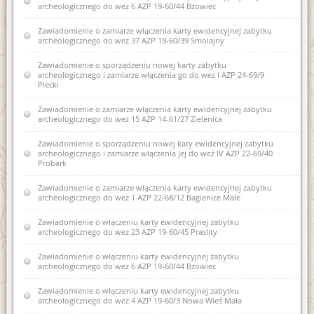
archeologicznego do wez 6 AZP 19-60/44 Bzowiec
Rozporządzenie w sprawie oraganizacji wojewódzkich urzędów
Porozumienie z dnia 28 sierpnia 2014r.
Współczesne metody konserwacji budownictwa
ochrony zabytków (Dz.U. z 2004r. nr 75 poz 706)
Zawiadomienie o zamiarze włączenia karty ewidencyjnej zabytku
zabytkowego - termomodernizacja
archeologicznego do wez 37 AZP 19-60/39 Smolajny
Zawiadomienie o wydaniu decyzji w sprawie wpisania do
USTAWA z dnia 29 stycznia 2004 r Prawo zamówień publicznych
rejestru dawnych koszar piechoty w Biskupcu
(Dz. U. Nr 113, poz. 759 ze zm.)
Zawiadomienie o sporządzeniu nowej karty zabytku
archeologicznego i zamiarze włączenia go do wez I AZP 24-69/9
Kwalifikacje osób prowadzących prace przy zabytkach
Piecki
USTAWA z dnia 7 lipca 1994 r. Prawo budowlane (Dz. U. Nr 89,
poz. 414 ze zm.)
Akty prawne regulujące prowadzenie prac przy zabytkach
Zawiadomienie o zamiarze włączenia karty ewidencyjnej zabytku
wpisanych do rejestru zabytków
archeologicznego do wez 15 AZP 14-61/27 Zielenica
Decyzja w sprawie wpisu do rejestru zabytków województwa
Zawiadomienie o sporządzeniu nowej katy ewidencyjnej zabytku
warmińsko-mazurskiego elementów komponowanej zieleni
archeologicznego i zamiarze włączenia jej do wez IV AZP 22-69/40
Śródmieścia Olsztyna
Probark
Zawiadomienie o wszczęciu postępowania administracyjnego
Zawiadomienie o zamiarze włączenia karty ewidencyjnej zabytku
dotyczącego badań AZP w obr. Pomnik gm Korsze oraz w obr.
archeologicznego do wez 1 AZP 22-68/12 Bagienice Małe
Równina Dolna gm. Korsze
Zawiadomienie o włączeniu karty ewidencyjnej zabytku
Zawiadomienie o włączeniu karty ewidencyjnej zabytku do
archeologicznego do wez 23 AZP 19-60/45 Praslity
wojewódzkiej ewidencji zabytków - XLIII AZP16-51/38
Zawiadomienie o włączeniu karty ewidencyjnej zabytku
Zawiadomienie o zamiarze włączenia karty ewidencyjnej
archeologicznego do wez 6 AZP 19-60/44 Bzowiec
zabytku archeologicznego do wojewódzkiej ewidencji
zabytków 9 AZP 23-62/25
Zawiadomienie o włączeniu karty ewidencyjnej zabytku
archeologicznego do wez 4 AZP 19-60/3 Nowa Wieś Mała
Zawiadomienie o zamiarze włączenia karty ewidencyjnej