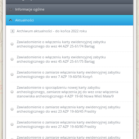
Informacje ogólne
Ełk
Aktualności
Elbląg
KPA - sposób postępowania podczas przyjmowania dokumentów
Ponowne wykorzystanie informacji publicznej
Archiwum aktualności - do końca 2022 roku
Kolejność rozpatrywania spraw
Zawiadomienie o włączeniu karty ewidencyjnej zabytku
Zawiadomienie o wszczęciu postępowania administracyjnego w
archeologicznego do wez 44 AZP 25-61/74 Bartąg
sprawie wpisania do rejestru zabytków dawnych koszar
piechoty w Biskupcu
Skargi i wnioski
Zawiadomienie o włączeniu karty ewidencyjnej zabytku
archeologicznego do wez 45 AZP 25-61/75 Bartąg
Zawiadomienie o zamiarze sporządzenia nowej karty
Regulaminy Urzędu
ewidencyjnej zabytku archeologicznego ujętego w
wojewódzkiej ewidencji zabytków II AZP 22-62/4
Zawiadomienie o zamiarze włączenia karty ewidencyjnej zabytku
Majątek
Regulamin Organizacyjny WUOZ w Olsztynie
archeologicznego do wez 7 AZP 19-60/56 Kosyń
Pozwolenie w sprawie powierzchniowych badań
Podstawa prawna
Statut prawny
archeologicznych
Zawiadomienie o sporządzeniu nowej karty zabytku
archeologicznego, zamiarze włączenia jej do wez oraz włączenia
Wykaz stanowisk WUOZ i kontakty
stanowiska archeologicznego 4 AZP 19-60 Nowa Wieś Mała/9
USTAWA o ochronie zabytków i opiece nad zabytkami (Dz.U.
Zmiany w Kodeksie postępowania administracyjnego
2003 nr 162, poz. 1568)
(poradnik)
Elektroniczna Skrzynka Podawcza - składanie pism i wniosków
Zawiadomienie o zamiarze włączenia karty ewidencyjnej zabytku
drogą elektroniczną
archeologicznego do wez 23 AZP 19-60/45 Praslity
USTAWA z dnia 16 kwietnia 2004 r o ochronie przyrody (Dz. U.
Wycinka drzew od 1 stycznia 2017 r
Nr 92, poz. 880)
Kierownictwo jednostki
Zawiadomienie o zamiarze włączenia karty ewidencyjnej zabytku
Współpraca Generalnego Konserwatora Zabytków i Głównego
archeologicznego do wez 27 AZP 19-60/80 Praslity
USTAWA z dnia 27 marca 2003 r. o planowaniu i
Konserwatora Przyrody
zagospodarowaniu przestrzennym (Dz. U. z dnia 10 maja 2003
DEKLARACJA DOSTĘPNOŚCI
r.)
Zawiadomienie o zamiarze włączenia karty ewidencyjnej zabytku
Obowiązki właścicieli i posiadaczy zabytków