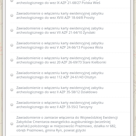
archeologicznego do wez IX AZP 21-68/27 Polska Wieś
Zawiadomienie o zamiarze włączenia do karty ewidencyjnej
zabytku archeologicznego lądowego do wojewódzkiej
ewidencji zabytków 10AZP 23-63/48 Rejczuchy Zalesie
Zawiadomienie o włączeniu karty ewidencyjnej zabytku
archeologicznego do wez XVIII AZP 18-64/8 Prosity
Zawiadomienie o włączeniu do wojewódzkiej ewidencji
zabytków nowej karty ewidencyjnej zabytku archeologicznego
Zawiadomienie o włączeniu karty ewidencyjnej zabytku
lądowego w wojewódzkiej ewidencji zabytków XVI AZP 22-
archeologicznego do wez VII AZP 21-64/10 Zyndaki
66/32 Biskupiec
Zawiadomienie o włączeniu karty ewidencyjnej zabytku
Zawiadomienie o włączeniu karty ewidencyjnej zabytku
archeologicznego do wez V AZP 24-66/13 Popowa Wola
archeologicznego lądowego do wojewódzkiej ewidencji
zabytków 12AZP 35-59/22 Sarnowo
Zawiadomienie o włączeniu karty ewidencyjnej zabytku
archeologicznego do wez 20 AZP 26-69/73 Stare Kiełbonki
Zawiadomienie o zamiarze włączenia karty ewidencyjnej
zabytku archeologicznego lądowego do wojewódzkiej
Zawiadomienie o włączeniu karty ewidencyjnej zabytku
ewidencji zabytków 22 AZP 26-69/69 Mojtyny
archeologicznego do wez 112 AZP 24-61/43 Olsztyn
Zawiadomienie o zamiarze włączenia karty ewidencyjnej
Zawiadomienie o włączeniu karty ewidencyjnej zabytku
zabytku archeologicznego lądowego do wojewódzkiej
archeologicznego do wez II AZP 35-58/12 Działdowo
ewidencji zabytków 13 AZP 26-68/9 Machary
Zawiadomienie o włączeniu karty ewidencyjnej zabytku
Zawiadomienie o zamiarze włączenia karty ewidencyjnej
archeologicznego do wez II AZP 33-55/2 Tarczyny
zabytku archeologicznego lądowego do wojewódzkiej
ewidencji zabytków 14 AZP 26-68/10 Machary
Zawiadomienie o zamiarze włączenia do Wojewódzkiej Ewidencji
Zabytków Cmentarza ewangelicko-augsburskiego (wcześniej
Zawiadomienie o sporządzeniu nowej karty ewidencyjnej
ariański) położonego w miejscowości Prażmowo, działka nr 682,
zabytku archeologicznego I AZP 26-68/1 Babięta
obręb Prażmowo, gmina Ryn, powiat giżycki