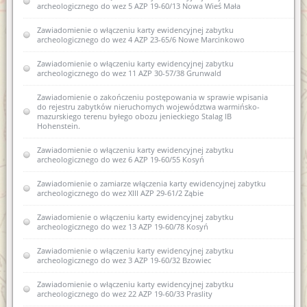
archeologicznego do wez 5 AZP 19-60/13 Nowa Wieś Mała
Zawiadomienie o zamiarze włączenia karty ewidencyjnej
zabytku archeologicznego lądowego do Wojewódzkiej
ewidencji zabytków 18 AZP 18-61/44 Stryjkowo
Zawiadomienie o włączeniu karty ewidencyjnej zabytku
archeologicznego do wez 4 AZP 23-65/6 Nowe Marcinkowo
Zawiadomienie o zamiarze włączenia karty ewidencyjnej
zabytku archeologicznego lądowego do Wojewódzkiej
Zawiadomienie o włączeniu karty ewidencyjnej zabytku
ewidencji zabytków 17 AZP 18-61/42 Stryjkowo
archeologicznego do wez 11 AZP 30-57/38 Grunwald
Zawiadomienie o zamiarze włączenia karty ewidencyjnej
Zawiadomienie o zakończeniu postępowania w sprawie wpisania
zabytku archeologicznego lądowego do Wojewódzkiej
do rejestru zabytków nieruchomych województwa warmińsko-
ewidencji zabytków 16 AZP 18-61/41 Stryjkowo
mazurskiego terenu byłego obozu jenieckiego Stalag IB
Hohenstein.
Zawiadomienie o zamiarze włączenia karty ewidencyjnej
zabytku archeologicznego lądowego do Wojewódzkiej
Zawiadomienie o włączeniu karty ewidencyjnej zabytku
ewidencji zabytków 14 AZP 18-61/39 Stryjkowo
archeologicznego do wez 6 AZP 19-60/55 Kosyń
Zawiadomienie o zamiarze włączenia karty ewidencyjnej
Zawiadomienie o zamiarze włączenia karty ewidencyjnej zabytku
zabytku archeologicznego lądowego do Wojewódzkiej
archeologicznego do wez XIII AZP 29-61/2 Ząbie
ewidencji zabytków 15 AZP 18-61/40 Stryjkowo
Zawiadomienie o włączeniu karty ewidencyjnej zabytku
Zawiadomienie o zamiarze włączenia karty ewidencyjnej
archeologicznego do wez 13 AZP 19-60/78 Kosyń
zabytku archeologicznego lądowego do Wojewódzkiej
ewidencji zabytków 12 AZP 18-61/33 Stryjkowo
Zawiadomienie o włączeniu karty ewidencyjnej zabytku
archeologicznego do wez 3 AZP 19-60/32 Bzowiec
Zawiadomienie o zamiarze włączenia karty ewidencyjnej
zabytku archeologicznego lądowego do Wojewódzkiej
Zawiadomienie o włączeniu karty ewidencyjnej zabytku
ewidencji zabytków 13 AZP 18-61/36 Stryjkowo
archeologicznego do wez 22 AZP 19-60/33 Praslity