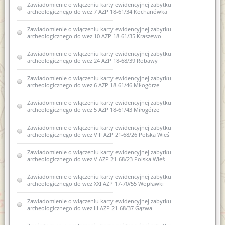
Zawiadomienie o włączeniu karty ewidencyjnej zabytku
zabytku archeologicznego lądowego do wojewódzkiej
archeologicznego do wez 7 AZP 18-61/34 Kochanówka
ewidencji zabytków III AZP 15-53/12 Nowe Monasterzysko
Zawiadomienie o włączeniu karty ewidencyjnej zabytku
Zawiadomienie o włączeniu karty ewidencyjnej zabytku
archeologicznego do wez 10 AZP 18-61/35 Kraszewo
archeologicznego lądowego do wojewódzkiej ewidencji
zabytków 1 AZP 29-57/19 Dylewo
Zawiadomienie o włączeniu karty ewidencyjnej zabytku
archeologicznego do wez 24 AZP 18-68/39 Robawy
Zawiadomienie o włączeniu karty ewidencyjnej zabytku
archeologicznego lądowego do wojewódzkiej ewidencji
zabytków 10 AZP 30-50/63Nowe Miasto Lubawskie
Zawiadomienie o włączeniu karty ewidencyjnej zabytku
archeologicznego do wez 6 AZP 18-61/46 Miłogórze
Zawiadomienie o włączeniu spichlerza w Dobrym Mieście ul.
Fabryczna 15 B, obręb 0001
Zawiadomienie o włączeniu karty ewidencyjnej zabytku
archeologicznego do wez 5 AZP 18-61/43 Miłogórze
Zawiadomienie o włączeniu do wojewódzkiej ewidencji
zabytków karty ewidencyjnej zabytku archeologicznego
Zawiadomienie o włączeniu karty ewidencyjnej zabytku
lądowego XLII AZP 25-61/72 Bartąg
archeologicznego do wez VIII AZP 21-68/26 Polska Wieś
Zawiadomienie o włączeniu do wojewódzkiej ewidencji
Zawiadomienie o włączeniu karty ewidencyjnej zabytku
zabytków karty ewidencyjnej zabytku archeologicznego
archeologicznego do wez V AZP 21-68/23 Polska Wieś
lądowego IIIAZP 16-53/12 Nowe Monasterzysko
Zawiadomienie o włączeniu karty ewidencyjnej zabytku
Zawiadomienie o włączeniu do wojewódzkiej ewidencji
archeologicznego do wez XXI AZP 17-70/55 Wopławki
zabytków karty ewidencyjnej zabytku archeologicznego
lądowego 10 AZP 30-50/63 w Biskupcu
Zawiadomienie o włączeniu karty ewidencyjnej zabytku
archeologicznego do wez III AZP 21-68/37 Gązwa
Zawiadomienie o zamiarze włączenia karty ewidencyjnej
zabytku archeologicznego lądowego do Wojewódzkiej