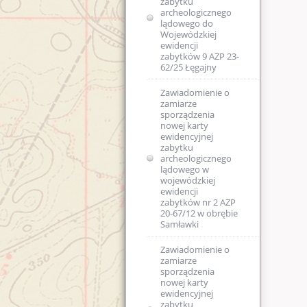
zabytku
archeologicznego
lądowego do
Wojewódzkiej
ewidencji
zabytków 9 AZP 23-
62/25 Łęgajny
Zawiadomienie o
zamiarze
sporządzenia
nowej karty
ewidencyjnej
zabytku
archeologicznego
lądowego w
wojewódzkiej
ewidencji
zabytków nr 2 AZP
20-67/12 w obrębie
Samławki
Zawiadomienie o
zamiarze
sporządzenia
nowej karty
ewidencyjnej
zabytku