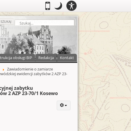
PANEL
.
Przełącz do wersji mobilnej
.
Tryb nocny: Ten tryb ustawia niski
.
Mobilny
Tryb
DOSTĘPNOŚCI
nocny
zukaj
SZUKAJ
trukcja obsługi BIP
Redakcja
Kontakt
Zawiadomienie o zamiarze
wódzkiej ewidencji zabytków 2 AZP 23-
cyjnej zabytku
ków 2 AZP 23-70/1 Kosewo