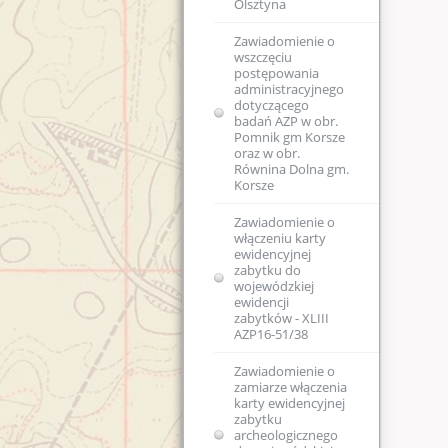
Olsztyna
Zawiadomienie o
wszczęciu
postępowania
administracyjnego
dotyczącego
badań AZP w obr.
Pomnik gm Korsze
oraz w obr.
Równina Dolna gm.
Korsze
Zawiadomienie o
włączeniu karty
ewidencyjnej
zabytku do
wojewódzkiej
ewidencji
zabytków - XLIII
AZP16-51/38
Zawiadomienie o
zamiarze włączenia
karty ewidencyjnej
zabytku
archeologicznego