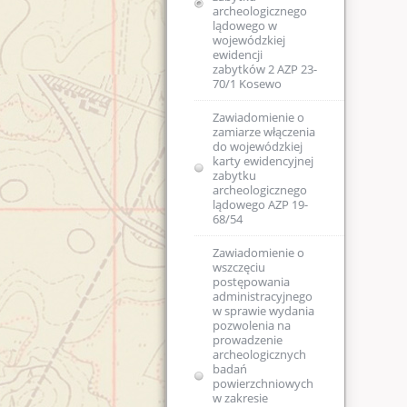
archeologicznego
lądowego w
wojewódzkiej
ewidencji
zabytków 2 AZP 23-
70/1 Kosewo
Zawiadomienie o
zamiarze włączenia
do wojewódzkiej
karty ewidencyjnej
zabytku
archeologicznego
lądowego AZP 19-
68/54
Zawiadomienie o
wszczęciu
postępowania
administracyjnego
w sprawie wydania
pozwolenia na
prowadzenie
archeologicznych
badań
powierzchniowych
w zakresie