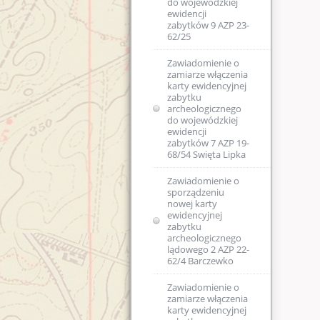
do wojewódzkiej
ewidencji
zabytków 9 AZP 23-
62/25
Zawiadomienie o
zamiarze włączenia
karty ewidencyjnej
zabytku
archeologicznego
do wojewódzkiej
ewidencji
zabytków 7 AZP 19-
68/54 Swięta Lipka
Zawiadomienie o
sporządzeniu
nowej karty
ewidencyjnej
zabytku
archeologicznego
lądowego 2 AZP 22-
62/4 Barczewko
Zawiadomienie o
zamiarze włączenia
karty ewidencyjnej