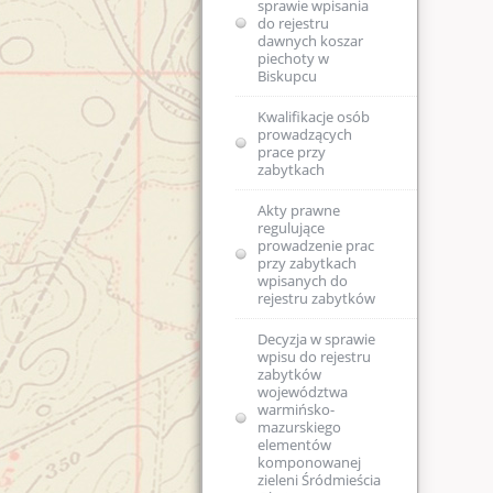
sprawie wpisania
zm.)
do rejestru
dawnych koszar
piechoty w
Biskupcu
Kwalifikacje osób
prowadzących
prace przy
zabytkach
Akty prawne
regulujące
prowadzenie prac
przy zabytkach
wpisanych do
rejestru zabytków
Decyzja w sprawie
wpisu do rejestru
zabytków
województwa
warmińsko-
mazurskiego
elementów
komponowanej
zieleni Śródmieścia