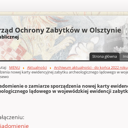
S
ząd Ochrony Zabytków w Olsztynie
ublicznej
Strona główna
Ins
a)
zawartości
tutaj:
MENU
Aktualności
Archiwum aktualności - do końca 2022 roku
zenia nowej karty ewidencyjnej zabytku archeologicznego lądowego w woje
osewo
adomienie o zamiarze sporządzenia nowej karty ewiden
eologicznego lądowego w wojewódzkiej ewidencji zabyt
ałączeniu:
iadomienie