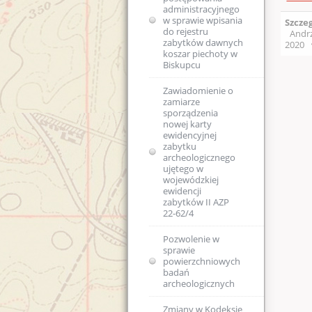
administracyjnego
Kolejność
w sprawie wpisania
Szcze
rozpatrywania spraw
do rejestru
Andrz
zabytków dawnych
2020
koszar piechoty w
Skargi i wnioski
Biskupcu
Regulaminy Urzędu
Zawiadomienie o
zamiarze
Majątek
Regulamin
sporządzenia
Organizacyjny
nowej karty
WUOZ w Olsztynie
Podstawa prawna
ewidencyjnej
zabytku
Statut prawny
archeologicznego
Wykaz stanowisk
USTAWA o
ujętego w
WUOZ i kontakty
ochronie zabytków
wojewódzkiej
i opiece nad
ewidencji
zabytkami (Dz.U.
Elektroniczna
zabytków II AZP
2003 nr 162, poz.
Skrzynka Podawcza -
22-62/4
1568)
składanie pism i
wniosków drogą
Pozwolenie w
elektroniczną
USTAWA z dnia 16
sprawie
kwietnia 2004 r o
powierzchniowych
ochronie przyrody
Kierownictwo
badań
(Dz. U. Nr 92, poz.
jednostki
archeologicznych
880)
DEKLARACJA
Zmiany w Kodeksie