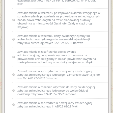
ewidencji zabytków 1 AZP 24-68/11, Borowo, dz. nr 141, obr.
0001
Zawiadomienie o wszczęciu postępowania administracyjnego w
sprawie wydania pozwolenia na prowadzenie archeologicznych
badań powierzchniowych na trasie planowanej budowy
obwodnicy w miejscowości Gąski, obr. Zajdy w ciągi drogi
krajowej.
Zawiadomienie o włączeniu karty ewidencyjnej zabytku
archeologicznego lądowego do wojewódzkiej ewidencji
zabytków archeologicznych 1AZP 24-68/11 Borowo
Zawiadomienie o zakończeniu postępowania
administracyjnego w sprawie wydania pozwolenia na
prowadzenie archeologicznych badań powierzchniowych na
trasie planowanej budowy obwodnicy miejscowości Gąski
Zawiadomienie o sporządzeniu nowej karty ewidencyjnej
zabytku archeologicznego lądowego i zamiarze włączenia jej do
wez XVI AZP 22-66/32 Biskupiec
Zawiadomienie o zamiarze włączenia do karty ewidencyjnej
zabytku archeologicznego lądowego do wojewódzkiej
ewidencji zabytków 12AZP 35-59/22 Sarnowo
Zawiadomienie o sporządzeniu nowej karty ewidencyjnej
zabytku archeologicznego III AZP23-62/22 Myki