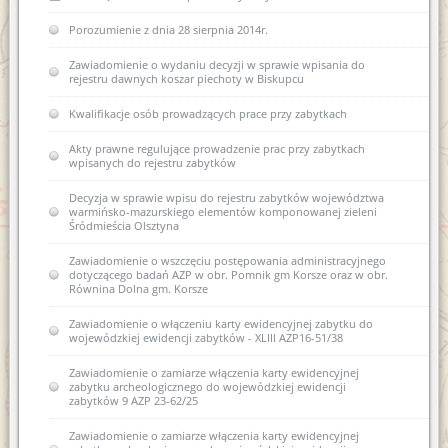
Rozporządzenie w sprawie oraganizacji wojewódzkich urzędów
Porozumienie z dnia 28 sierpnia 2014r.
Współczesne metody konserwacji budownictwa
ochrony zabytków (Dz.U. z 2004r. nr 75 poz 706)
zabytkowego - termomodernizacja
Zawiadomienie o wydaniu decyzji w sprawie wpisania do
USTAWA z dnia 29 stycznia 2004 r Prawo zamówień publicznych
rejestru dawnych koszar piechoty w Biskupcu
(Dz. U. Nr 113, poz. 759 ze zm.)
Kwalifikacje osób prowadzących prace przy zabytkach
USTAWA z dnia 7 lipca 1994 r. Prawo budowlane (Dz. U. Nr 89,
poz. 414 ze zm.)
Akty prawne regulujące prowadzenie prac przy zabytkach
wpisanych do rejestru zabytków
Decyzja w sprawie wpisu do rejestru zabytków województwa
warmińsko-mazurskiego elementów komponowanej zieleni
Śródmieścia Olsztyna
Zawiadomienie o wszczęciu postępowania administracyjnego
dotyczącego badań AZP w obr. Pomnik gm Korsze oraz w obr.
Równina Dolna gm. Korsze
Zawiadomienie o włączeniu karty ewidencyjnej zabytku do
wojewódzkiej ewidencji zabytków - XLIII AZP16-51/38
Zawiadomienie o zamiarze włączenia karty ewidencyjnej
zabytku archeologicznego do wojewódzkiej ewidencji
zabytków 9 AZP 23-62/25
Zawiadomienie o zamiarze włączenia karty ewidencyjnej