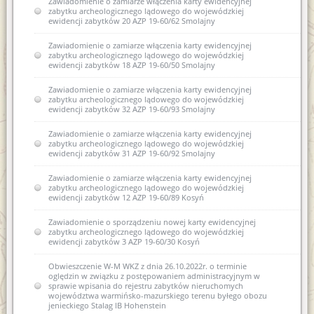
Zawiadomienie o zamiarze włączenia karty ewidencyjnej
zabytku archeologicznego lądowego do wojewódzkiej
ewidencji zabytków 20 AZP 19-60/62 Smolajny
Zawiadomienie o zamiarze włączenia karty ewidencyjnej
zabytku archeologicznego lądowego do wojewódzkiej
ewidencji zabytków 18 AZP 19-60/50 Smolajny
Zawiadomienie o zamiarze włączenia karty ewidencyjnej
zabytku archeologicznego lądowego do wojewódzkiej
ewidencji zabytków 32 AZP 19-60/93 Smolajny
Zawiadomienie o zamiarze włączenia karty ewidencyjnej
zabytku archeologicznego lądowego do wojewódzkiej
ewidencji zabytków 31 AZP 19-60/92 Smolajny
Zawiadomienie o zamiarze włączenia karty ewidencyjnej
zabytku archeologicznego lądowego do wojewódzkiej
ewidencji zabytków 12 AZP 19-60/89 Kosyń
Zawiadomienie o sporządzeniu nowej karty ewidencyjnej
zabytku archeologicznego lądowego do wojewódzkiej
ewidencji zabytków 3 AZP 19-60/30 Kosyń
Obwieszczenie W-M WKZ z dnia 26.10.2022r. o terminie
oględzin w związku z postępowaniem administracyjnym w
sprawie wpisania do rejestru zabytków nieruchomych
województwa warmińsko-mazurskiego terenu byłego obozu
jenieckiego Stalag IB Hohenstein