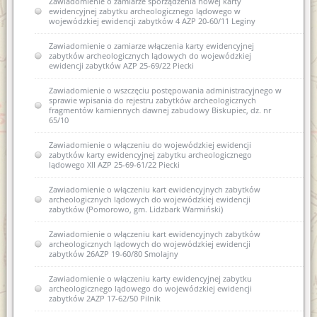
Zawiadomienie o zamiarze sporządzenia nowej karty
ewidencyjnej zabytku archeologicznego lądowego w
wojewódzkiej ewidencji zabytków 4 AZP 20-60/11 Leginy
Zawiadomienie o zamiarze włączenia karty ewidencyjnej
zabytków archeologicznych lądowych do wojewódzkiej
ewidencji zabytków AZP 25-69/22 Piecki
Zawiadomienie o wszczęciu postępowania administracyjnego w
sprawie wpisania do rejestru zabytków archeologicznych
fragmentów kamiennych dawnej zabudowy Biskupiec, dz. nr
65/10
Zawiadomienie o włączeniu do wojewódzkiej ewidencji
zabytków karty ewidencyjnej zabytku archeologicznego
lądowego XII AZP 25-69-61/22 Piecki
Zawiadomienie o włączeniu kart ewidencyjnych zabytków
archeologicznych lądowych do wojewódzkiej ewidencji
zabytków (Pomorowo, gm. Lidzbark Warmiński)
Zawiadomienie o włączeniu kart ewidencyjnych zabytków
archeologicznych lądowych do wojewódzkiej ewidencji
zabytków 26AZP 19-60/80 Smolajny
Zawiadomienie o włączeniu karty ewidencyjnej zabytku
archeologicznego lądowego do wojewódzkiej ewidencji
zabytków 2AZP 17-62/50 Pilnik