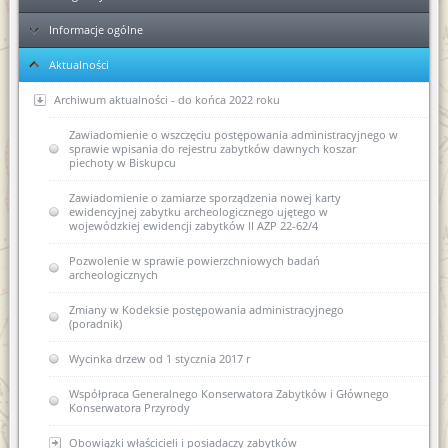
Informacje ogólne
Ełk
Aktualności
Elbląg
KPA - sposób postępowania podczas przyjmowania dokumentów
Ponowne wykorzystanie informacji publicznej
Archiwum aktualności - do końca 2022 roku
Kolejność rozpatrywania spraw
Zawiadomienie o wszczęciu postępowania administracyjnego w
sprawie wpisania do rejestru zabytków dawnych koszar
piechoty w Biskupcu
Skargi i wnioski
Zawiadomienie o zamiarze sporządzenia nowej karty
Regulaminy Urzędu
ewidencyjnej zabytku archeologicznego ujętego w
wojewódzkiej ewidencji zabytków II AZP 22-62/4
Majątek
Regulamin Organizacyjny WUOZ w Olsztynie
Pozwolenie w sprawie powierzchniowych badań
Podstawa prawna
Statut prawny
archeologicznych
Wykaz stanowisk WUOZ i kontakty
USTAWA o ochronie zabytków i opiece nad zabytkami (Dz.U.
Zmiany w Kodeksie postępowania administracyjnego
2003 nr 162, poz. 1568)
(poradnik)
Elektroniczna Skrzynka Podawcza - składanie pism i wniosków
drogą elektroniczną
USTAWA z dnia 16 kwietnia 2004 r o ochronie przyrody (Dz. U.
Wycinka drzew od 1 stycznia 2017 r
Nr 92, poz. 880)
Kierownictwo jednostki
Współpraca Generalnego Konserwatora Zabytków i Głównego
USTAWA z dnia 27 marca 2003 r. o planowaniu i
Konserwatora Przyrody
zagospodarowaniu przestrzennym (Dz. U. z dnia 10 maja 2003
DEKLARACJA DOSTĘPNOŚCI
r.)
Obowiązki właścicieli i posiadaczy zabytków