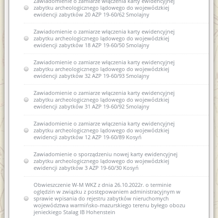
Zawiadomienie o zamiarze włączenia karty ewidencyjnej
zabytku archeologicznego lądowego do wojewódzkiej
ewidencji zabytków 20 AZP 19-60/62 Smolajny
Zawiadomienie o zamiarze włączenia karty ewidencyjnej
zabytku archeologicznego lądowego do wojewódzkiej
ewidencji zabytków 18 AZP 19-60/50 Smolajny
Zawiadomienie o zamiarze włączenia karty ewidencyjnej
zabytku archeologicznego lądowego do wojewódzkiej
ewidencji zabytków 32 AZP 19-60/93 Smolajny
Zawiadomienie o zamiarze włączenia karty ewidencyjnej
zabytku archeologicznego lądowego do wojewódzkiej
ewidencji zabytków 31 AZP 19-60/92 Smolajny
Zawiadomienie o zamiarze włączenia karty ewidencyjnej
zabytku archeologicznego lądowego do wojewódzkiej
ewidencji zabytków 12 AZP 19-60/89 Kosyń
Zawiadomienie o sporządzeniu nowej karty ewidencyjnej
zabytku archeologicznego lądowego do wojewódzkiej
ewidencji zabytków 3 AZP 19-60/30 Kosyń
Obwieszczenie W-M WKZ z dnia 26.10.2022r. o terminie
oględzin w związku z postępowaniem administracyjnym w
sprawie wpisania do rejestru zabytków nieruchomych
województwa warmińsko-mazurskiego terenu byłego obozu
jenieckiego Stalag IB Hohenstein