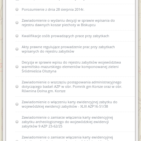
Rozporządzenie w sprawie oraganizacji wojewódzkich urzędów
Porozumienie z dnia 28 sierpnia 2014r.
Współczesne metody konserwacji budownictwa
ochrony zabytków (Dz.U. z 2004r. nr 75 poz 706)
zabytkowego - termomodernizacja
Zawiadomienie o wydaniu decyzji w sprawie wpisania do
USTAWA z dnia 29 stycznia 2004 r Prawo zamówień publicznych
rejestru dawnych koszar piechoty w Biskupcu
(Dz. U. Nr 113, poz. 759 ze zm.)
Kwalifikacje osób prowadzących prace przy zabytkach
USTAWA z dnia 7 lipca 1994 r. Prawo budowlane (Dz. U. Nr 89,
poz. 414 ze zm.)
Akty prawne regulujące prowadzenie prac przy zabytkach
wpisanych do rejestru zabytków
Decyzja w sprawie wpisu do rejestru zabytków województwa
warmińsko-mazurskiego elementów komponowanej zieleni
Śródmieścia Olsztyna
Zawiadomienie o wszczęciu postępowania administracyjnego
dotyczącego badań AZP w obr. Pomnik gm Korsze oraz w obr.
Równina Dolna gm. Korsze
Zawiadomienie o włączeniu karty ewidencyjnej zabytku do
wojewódzkiej ewidencji zabytków - XLIII AZP16-51/38
Zawiadomienie o zamiarze włączenia karty ewidencyjnej
zabytku archeologicznego do wojewódzkiej ewidencji
zabytków 9 AZP 23-62/25
Zawiadomienie o zamiarze włączenia karty ewidencyjnej