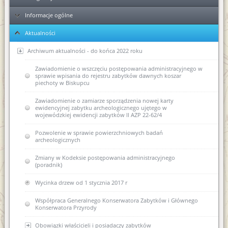
Informacje ogólne
Ełk
Aktualności
Elbląg
KPA - sposób postępowania podczas przyjmowania dokumentów
Ponowne wykorzystanie informacji publicznej
Archiwum aktualności - do końca 2022 roku
Kolejność rozpatrywania spraw
Zawiadomienie o wszczęciu postępowania administracyjnego w
sprawie wpisania do rejestru zabytków dawnych koszar
piechoty w Biskupcu
Skargi i wnioski
Zawiadomienie o zamiarze sporządzenia nowej karty
Regulaminy Urzędu
ewidencyjnej zabytku archeologicznego ujętego w
wojewódzkiej ewidencji zabytków II AZP 22-62/4
Majątek
Regulamin Organizacyjny WUOZ w Olsztynie
Pozwolenie w sprawie powierzchniowych badań
Podstawa prawna
Statut prawny
archeologicznych
Wykaz stanowisk WUOZ i kontakty
USTAWA o ochronie zabytków i opiece nad zabytkami (Dz.U.
Zmiany w Kodeksie postępowania administracyjnego
2003 nr 162, poz. 1568)
(poradnik)
Elektroniczna Skrzynka Podawcza - składanie pism i wniosków
drogą elektroniczną
USTAWA z dnia 16 kwietnia 2004 r o ochronie przyrody (Dz. U.
Wycinka drzew od 1 stycznia 2017 r
Nr 92, poz. 880)
Kierownictwo jednostki
Współpraca Generalnego Konserwatora Zabytków i Głównego
USTAWA z dnia 27 marca 2003 r. o planowaniu i
Konserwatora Przyrody
zagospodarowaniu przestrzennym (Dz. U. z dnia 10 maja 2003
DEKLARACJA DOSTĘPNOŚCI
r.)
Obowiązki właścicieli i posiadaczy zabytków