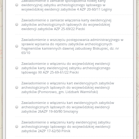
Zawiadomienie o zamiarze sporządzenia nowej karty
ewidencyjnej zabytku archeologicznego lądowego w
wojewódzkiej ewidencji zabytków 4 AZP 20-60/11 Leginy
Zawiadomienie o zamiarze włączenia karty ewidencyjnej
zabytków archeologicznych lądowych do wojewódzkiej
ewidencji zabytków AZP 25-69/22 Piecki
Zawiadomienie o wszczęciu postępowania administracyjnego w
sprawie wpisania do rejestru zabytków archeologicznych
fragmentów kamiennych dawnej zabudowy Biskupiec, dz. nr
65/10
Zawiadomienie o włączeniu do wojewódzkiej ewidencji
zabytków karty ewidencyjnej zabytku archeologicznego
lądowego XII AZP 25-69-61/22 Piecki
Zawiadomienie o włączeniu kart ewidencyjnych zabytków
archeologicznych lądowych do wojewódzkiej ewidencji
zabytków (Pomorowo, gm. Lidzbark Warmiński)
Zawiadomienie o włączeniu kart ewidencyjnych zabytków
archeologicznych lądowych do wojewódzkiej ewidencji
zabytków 26AZP 19-60/80 Smolajny
Zawiadomienie o włączeniu karty ewidencyjnej zabytku
archeologicznego lądowego do wojewódzkiej ewidencji
zabytków 2AZP 17-62/50 Pilnik