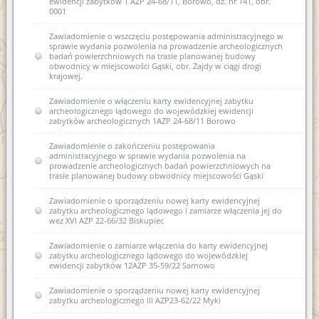
ewidencji zabytków 1 AZP 24-68/11, Borowo, dz. nr 141, obr.
0001
Zawiadomienie o wszczęciu postępowania administracyjnego w
sprawie wydania pozwolenia na prowadzenie archeologicznych
badań powierzchniowych na trasie planowanej budowy
obwodnicy w miejscowości Gąski, obr. Zajdy w ciągi drogi
krajowej.
Zawiadomienie o włączeniu karty ewidencyjnej zabytku
archeologicznego lądowego do wojewódzkiej ewidencji
zabytków archeologicznych 1AZP 24-68/11 Borowo
Zawiadomienie o zakończeniu postępowania
administracyjnego w sprawie wydania pozwolenia na
prowadzenie archeologicznych badań powierzchniowych na
trasie planowanej budowy obwodnicy miejscowości Gąski
Zawiadomienie o sporządzeniu nowej karty ewidencyjnej
zabytku archeologicznego lądowego i zamiarze włączenia jej do
wez XVI AZP 22-66/32 Biskupiec
Zawiadomienie o zamiarze włączenia do karty ewidencyjnej
zabytku archeologicznego lądowego do wojewódzkiej
ewidencji zabytków 12AZP 35-59/22 Sarnowo
Zawiadomienie o sporządzeniu nowej karty ewidencyjnej
zabytku archeologicznego III AZP23-62/22 Myki