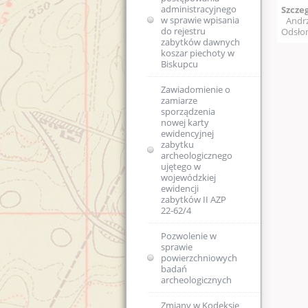
administracyjnego
Szcze
Kolejność
w sprawie wpisania
Andrz
rozpatrywania spraw
do rejestru
Odsłon
zabytków dawnych
koszar piechoty w
Skargi i wnioski
Biskupcu
Regulaminy Urzędu
Zawiadomienie o
zamiarze
Majątek
Regulamin
sporządzenia
Organizacyjny
nowej karty
WUOZ w Olsztynie
Podstawa prawna
ewidencyjnej
zabytku
Statut prawny
archeologicznego
Wykaz stanowisk
USTAWA o
ujętego w
WUOZ i kontakty
ochronie zabytków
wojewódzkiej
i opiece nad
ewidencji
zabytkami (Dz.U.
Elektroniczna
zabytków II AZP
2003 nr 162, poz.
Skrzynka Podawcza -
22-62/4
1568)
składanie pism i
wniosków drogą
Pozwolenie w
elektroniczną
USTAWA z dnia 16
sprawie
kwietnia 2004 r o
powierzchniowych
ochronie przyrody
Kierownictwo
badań
(Dz. U. Nr 92, poz.
jednostki
archeologicznych
880)
DEKLARACJA
Zmiany w Kodeksie