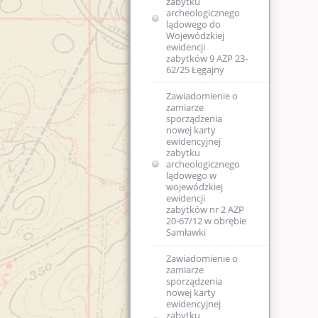
zabytku
archeologicznego
lądowego do
Wojewódzkiej
ewidencji
zabytków 9 AZP 23-
62/25 Łęgajny
Zawiadomienie o
zamiarze
sporządzenia
nowej karty
ewidencyjnej
zabytku
archeologicznego
lądowego w
wojewódzkiej
ewidencji
zabytków nr 2 AZP
20-67/12 w obrębie
Samławki
Zawiadomienie o
zamiarze
sporządzenia
nowej karty
ewidencyjnej
zabytku