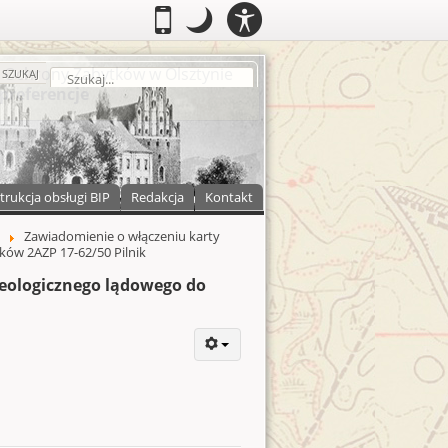
PANEL
.
Przełącz do wersji mobilnej
.
Tryb nocny: Ten tryb ustawia niski
.
Mobilny
Tryb
DOSTĘPNOŚCI
nocny
zukaj
SZUKAJ
trukcja obsługi BIP
Redakcja
Kontakt
Zawiadomienie o włączeniu karty
ków 2AZP 17-62/50 Pilnik
heologicznego lądowego do