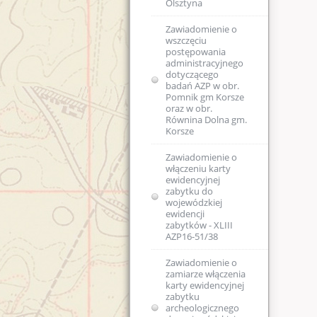
Olsztyna
Zawiadomienie o
wszczęciu
postępowania
administracyjnego
dotyczącego
badań AZP w obr.
Pomnik gm Korsze
oraz w obr.
Równina Dolna gm.
Korsze
Zawiadomienie o
włączeniu karty
ewidencyjnej
zabytku do
wojewódzkiej
ewidencji
zabytków - XLIII
AZP16-51/38
Zawiadomienie o
zamiarze włączenia
karty ewidencyjnej
zabytku
archeologicznego