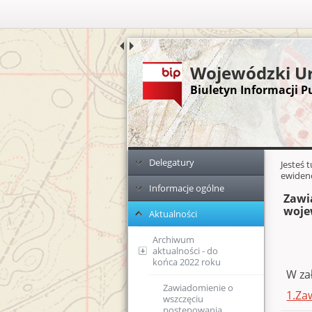
Wojewódzki Ur
Biuletyn Informacji P
Menu główne
Dodatkowe zasoby (lewa kolumn
Delegatury
Głównej 
Jesteś 
ewidenc
Informacje ogólne
Ełk
Zawi
woje
Aktualności
Elbląg
KPA - sposób
postępowania
podczas
Archiwum
przyjmowania
aktualności - do
dokumentów
końca 2022 roku
W za
Ponowne
Zawiadomienie o
1.Za
wykorzystanie
wszczęciu
informacji publicznej
postępowania