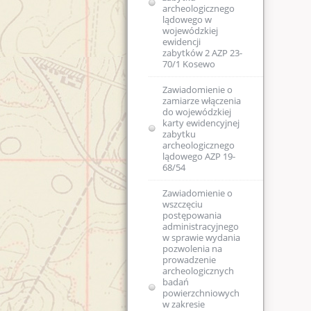
archeologicznego
lądowego w
wojewódzkiej
ewidencji
zabytków 2 AZP 23-
70/1 Kosewo
Zawiadomienie o
zamiarze włączenia
do wojewódzkiej
karty ewidencyjnej
zabytku
archeologicznego
lądowego AZP 19-
68/54
Zawiadomienie o
wszczęciu
postępowania
administracyjnego
w sprawie wydania
pozwolenia na
prowadzenie
archeologicznych
badań
powierzchniowych
w zakresie