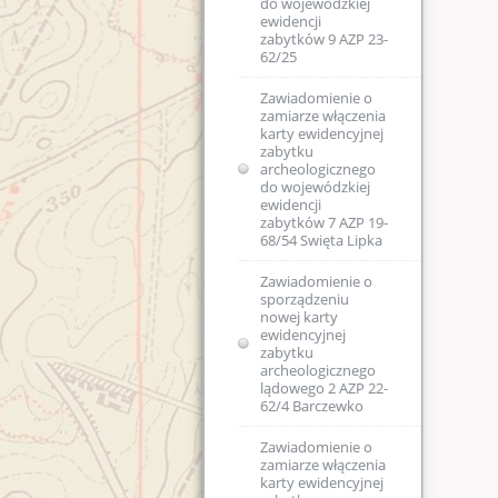
do wojewódzkiej
ewidencji
zabytków 9 AZP 23-
62/25
Zawiadomienie o
zamiarze włączenia
karty ewidencyjnej
zabytku
archeologicznego
do wojewódzkiej
ewidencji
zabytków 7 AZP 19-
68/54 Swięta Lipka
Zawiadomienie o
sporządzeniu
nowej karty
ewidencyjnej
zabytku
archeologicznego
lądowego 2 AZP 22-
62/4 Barczewko
Zawiadomienie o
zamiarze włączenia
karty ewidencyjnej