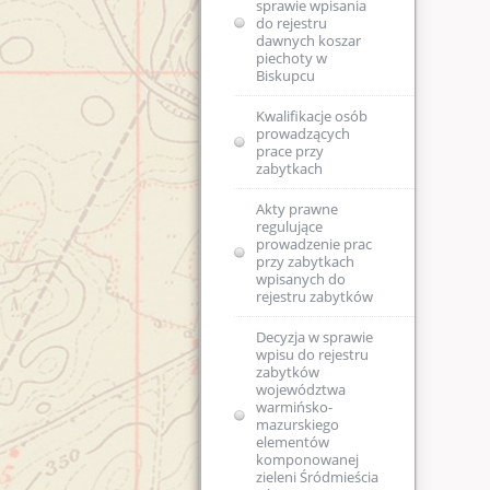
sprawie wpisania
zm.)
do rejestru
dawnych koszar
piechoty w
Biskupcu
Kwalifikacje osób
prowadzących
prace przy
zabytkach
Akty prawne
regulujące
prowadzenie prac
przy zabytkach
wpisanych do
rejestru zabytków
Decyzja w sprawie
wpisu do rejestru
zabytków
województwa
warmińsko-
mazurskiego
elementów
komponowanej
zieleni Śródmieścia