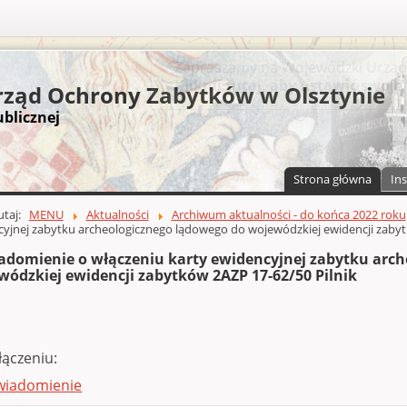
S
ząd Ochrony Zabytków w Olsztynie
ublicznej
Strona główna
Ins
a)
zawartości
tutaj:
MENU
Aktualności
Archiwum aktualności - do końca 2022 roku
yjnej zabytku archeologicznego lądowego do wojewódzkiej ewidencji zabyt
adomienie o włączeniu karty ewidencyjnej zabytku arc
wódzkiej ewidencji zabytków 2AZP 17-62/50 Pilnik
łączeniu:
wiadomienie