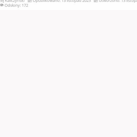
ej Kaliczyński
Opublikowano: 13 listopad 2023
Utworzono: 13 listo
Odsłony: 172