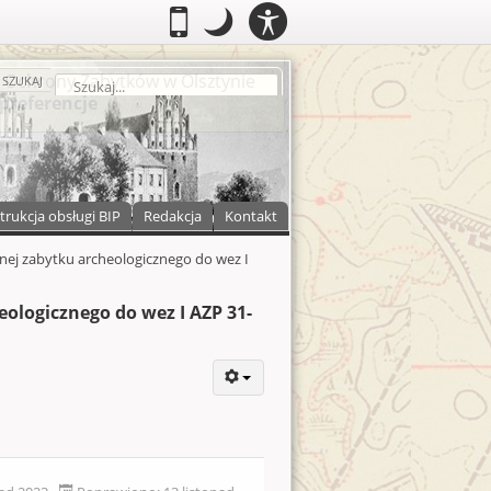
PANEL
.
Przełącz do wersji mobilnej
.
Tryb nocny: Ten tryb ustawia niski
.
Mobilny
Tryb
DOSTĘPNOŚCI
nocny
zukaj
SZUKAJ
trukcja obsługi BIP
Redakcja
Kontakt
nej zabytku archeologicznego do wez I
ologicznego do wez I AZP 31-