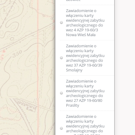
do wojewódzkiej
ewidencji
Zawiadomienie o
zabytków 9 AZP 23-
włączeniu karty
62/25
ewidencyjnej zabytku
archeologicznego do
Zawiadomienie o
wez 4 AZP 19-60/3
zamiarze włączenia
Nowa Wieś Mała
karty ewidencyjnej
zabytku
Zawiadomienie o
archeologicznego
włączeniu karty
do wojewódzkiej
ewidencyjnej zabytku
ewidencji
archeologicznego do
zabytków 7 AZP 19-
wez 37 AZP 19-60/39
68/54 Swięta Lipka
Smolajny
Zawiadomienie o
Zawiadomienie o
sporządzeniu
włączeniu karty
nowej karty
ewidencyjnej zabytku
ewidencyjnej
archeologicznego do
zabytku
wez 27 AZP 19-60/80
archeologicznego
Praslity
lądowego 2 AZP 22-
62/4 Barczewko
Zawiadomienie o
włączeniu karty
Zawiadomienie o
ewidencyjnej zabytku
zamiarze włączenia
archeologicznego do
karty ewidencyjnej