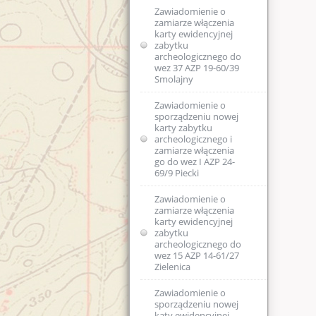
sprawie wpisania
zm.)
Zawiadomienie o
do rejestru
zamiarze włączenia
dawnych koszar
karty ewidencyjnej
piechoty w
zabytku
Biskupcu
archeologicznego do
wez 37 AZP 19-60/39
Kwalifikacje osób
Smolajny
prowadzących
prace przy
Zawiadomienie o
zabytkach
sporządzeniu nowej
karty zabytku
Akty prawne
archeologicznego i
regulujące
zamiarze włączenia
prowadzenie prac
go do wez I AZP 24-
przy zabytkach
69/9 Piecki
wpisanych do
rejestru zabytków
Zawiadomienie o
zamiarze włączenia
Decyzja w sprawie
karty ewidencyjnej
wpisu do rejestru
zabytku
zabytków
archeologicznego do
województwa
wez 15 AZP 14-61/27
warmińsko-
Zielenica
mazurskiego
elementów
Zawiadomienie o
komponowanej
sporządzeniu nowej
zieleni Śródmieścia
katy ewidencyjnej