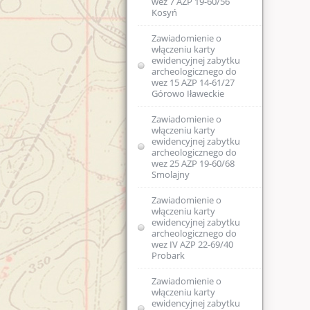
wez 7 AZP 19-60/56
zabytku
Kosyń
archeologicznego
lądowego do
Wojewódzkiej
Zawiadomienie o
ewidencji
włączeniu karty
zabytków 9 AZP 23-
ewidencyjnej zabytku
62/25 Łęgajny
archeologicznego do
wez 15 AZP 14-61/27
Górowo Iławeckie
Zawiadomienie o
zamiarze
sporządzenia
Zawiadomienie o
nowej karty
włączeniu karty
ewidencyjnej
ewidencyjnej zabytku
zabytku
archeologicznego do
archeologicznego
wez 25 AZP 19-60/68
lądowego w
Smolajny
wojewódzkiej
ewidencji
Zawiadomienie o
zabytków nr 2 AZP
włączeniu karty
20-67/12 w obrębie
ewidencyjnej zabytku
Samławki
archeologicznego do
wez IV AZP 22-69/40
Zawiadomienie o
Probark
zamiarze
sporządzenia
Zawiadomienie o
nowej karty
włączeniu karty
ewidencyjnej
ewidencyjnej zabytku
zabytku