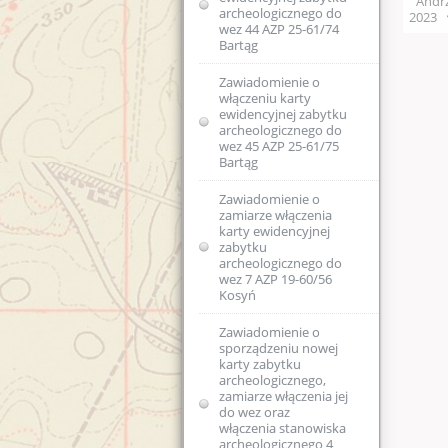
Andrz
archeologicznego do
administracyjnego
2023
Kolejność
wez 44 AZP 25-61/74
w sprawie wpisania
rozpatrywania spraw
Bartąg
do rejestru
zabytków dawnych
koszar piechoty w
Skargi i wnioski
Zawiadomienie o
Biskupcu
włączeniu karty
ewidencyjnej zabytku
Regulaminy Urzędu
archeologicznego do
Zawiadomienie o
wez 45 AZP 25-61/75
zamiarze
Majątek
Regulamin
Bartąg
sporządzenia
Organizacyjny
nowej karty
WUOZ w Olsztynie
Podstawa prawna
ewidencyjnej
Zawiadomienie o
zabytku
zamiarze włączenia
Statut prawny
archeologicznego
Wykaz stanowisk
USTAWA o
karty ewidencyjnej
ujętego w
WUOZ i kontakty
ochronie zabytków
zabytku
wojewódzkiej
i opiece nad
archeologicznego do
ewidencji
zabytkami (Dz.U.
wez 7 AZP 19-60/56
Elektroniczna
zabytków II AZP
2003 nr 162, poz.
Kosyń
Skrzynka Podawcza -
22-62/4
1568)
składanie pism i
wniosków drogą
Zawiadomienie o
Pozwolenie w
elektroniczną
USTAWA z dnia 16
sporządzeniu nowej
sprawie
kwietnia 2004 r o
karty zabytku
powierzchniowych
ochronie przyrody
archeologicznego,
Kierownictwo
badań
(Dz. U. Nr 92, poz.
zamiarze włączenia jej
jednostki
archeologicznych
880)
do wez oraz
włączenia stanowiska
DEKLARACJA
archeologicznego 4
Zmiany w Kodeksie