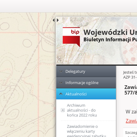
Wojewódzki Ur
Biuletyn Informacji P
Menu główne
Dodatkowe zasoby (lewa kolumn
Delegatury
Głównej 
Jesteś 
AZP 31-
Informacje ogólne
Ełk
Zawi
577/
Aktualności
Elbląg
KPA - sposób
postępowania
podczas
Archiwum
przyjmowania
aktualności - do
W za
dokumentów
końca 2022 roku
Zawi
Ponowne
Zawiadomienie o
Zawiadomienie o
wykorzystanie
włączeniu karty
wszczęciu
Szcze
informacji publicznej
ewidencyjnej zabytku
postępowania