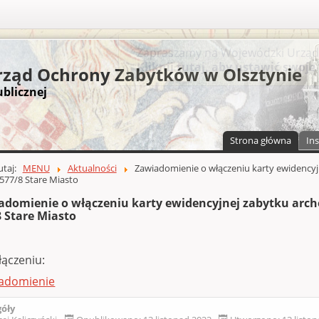
S
ząd Ochrony Zabytków w Olsztynie
ublicznej
Strona główna
Ins
a)
zawartości
tutaj:
MENU
Aktualności
Zawiadomienie o włączeniu karty ewidencyj
577/8 Stare Miasto
adomienie o włączeniu karty ewidencyjnej zabytku arche
8 Stare Miasto
łączeniu:
adomienie
góły