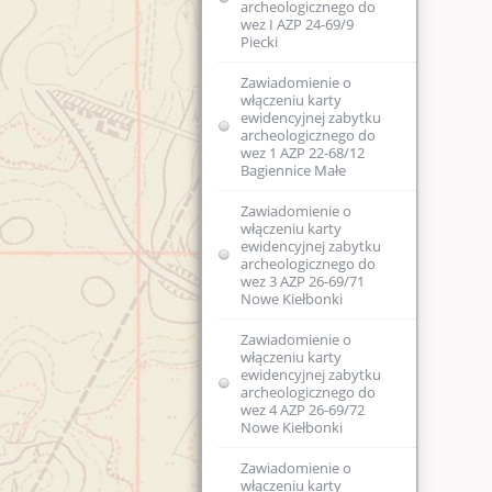
archeologicznego do
archeologicznego
wez I AZP 24-69/9
lądowego w
Piecki
wojewódzkiej
ewidencji
Zawiadomienie o
zabytków 2 AZP 23-
włączeniu karty
70/1 Kosewo
ewidencyjnej zabytku
archeologicznego do
Zawiadomienie o
wez 1 AZP 22-68/12
zamiarze włączenia
Bagiennice Małe
do wojewódzkiej
karty ewidencyjnej
Zawiadomienie o
zabytku
włączeniu karty
archeologicznego
ewidencyjnej zabytku
lądowego AZP 19-
archeologicznego do
68/54
wez 3 AZP 26-69/71
Nowe Kiełbonki
Zawiadomienie o
wszczęciu
Zawiadomienie o
postępowania
włączeniu karty
administracyjnego
ewidencyjnej zabytku
w sprawie wydania
archeologicznego do
pozwolenia na
wez 4 AZP 26-69/72
prowadzenie
Nowe Kiełbonki
archeologicznych
badań
powierzchniowych
Zawiadomienie o
w zakresie
włączeniu karty