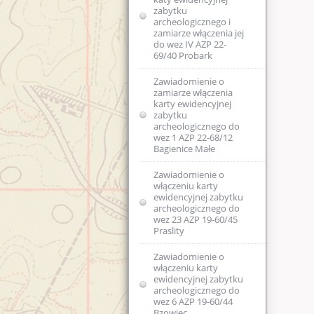
Olsztyna
zabytku
archeologicznego i
Zawiadomienie o
zamiarze włączenia jej
wszczęciu
do wez IV AZP 22-
postępowania
69/40 Probark
administracyjnego
dotyczącego
Zawiadomienie o
badań AZP w obr.
zamiarze włączenia
Pomnik gm Korsze
karty ewidencyjnej
oraz w obr.
zabytku
Równina Dolna gm.
archeologicznego do
Korsze
wez 1 AZP 22-68/12
Bagienice Małe
Zawiadomienie o
włączeniu karty
Zawiadomienie o
ewidencyjnej
włączeniu karty
zabytku do
ewidencyjnej zabytku
wojewódzkiej
archeologicznego do
ewidencji
wez 23 AZP 19-60/45
zabytków - XLIII
Praslity
AZP16-51/38
Zawiadomienie o
Zawiadomienie o
włączeniu karty
zamiarze włączenia
ewidencyjnej zabytku
karty ewidencyjnej
archeologicznego do
zabytku
wez 6 AZP 19-60/44
archeologicznego
Bzowiec