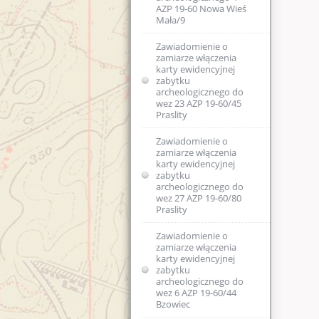
USTAWA z dnia 27
DOSTĘPNOŚCI
AZP 19-60 Nowa Wieś
postępowania
marca 2003 r. o
Mała/9
administracyjnego
planowaniu i
(poradnik)
zagospodarowaniu
przestrzennym (Dz.
Zawiadomienie o
U. z dnia 10 maja
zamiarze włączenia
Wycinka drzew od
2003 r.)
karty ewidencyjnej
1 stycznia 2017 r
zabytku
archeologicznego do
Rozporządzenie w
Współpraca
wez 23 AZP 19-60/45
sprawie
Generalnego
Praslity
oraganizacji
Konserwatora
wojewódzkich
Zabytków i
urzędów ochrony
Zawiadomienie o
Głównego
zabytków (Dz.U. z
zamiarze włączenia
Konserwatora
2004r. nr 75 poz
karty ewidencyjnej
Przyrody
706)
zabytku
archeologicznego do
Obowiązki
wez 27 AZP 19-60/80
USTAWA z dnia 29
właścicieli i
Praslity
stycznia 2004 r
posiadaczy
Prawo zamówień
zabytków
publicznych (Dz. U.
Zawiadomienie o
Nr 113, poz. 759 ze
zamiarze włączenia
Porozumienie z
Współczesne
zm.)
karty ewidencyjnej
dnia 28 sierpnia
metody
zabytku
2014r.
konserwacji
archeologicznego do
USTAWA z dnia 7
budownictwa
wez 6 AZP 19-60/44
lipca 1994 r. Prawo
zabytkowego -
Zawiadomienie o
Bzowiec
budowlane (Dz. U.
termomodernizacja
wydaniu decyzji w
Nr 89, poz. 414 ze