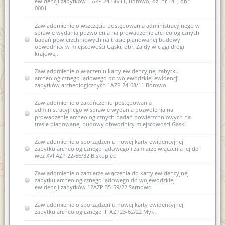
ewidencji zabytków 1 AZP 24-68/11, Borowo, dz. nr 141, obr.
0001
Zawiadomienie o wszczęciu postępowania administracyjnego w
sprawie wydania pozwolenia na prowadzenie archeologicznych
badań powierzchniowych na trasie planowanej budowy
obwodnicy w miejscowości Gąski, obr. Zajdy w ciągi drogi
krajowej.
Zawiadomienie o włączeniu karty ewidencyjnej zabytku
archeologicznego lądowego do wojewódzkiej ewidencji
zabytków archeologicznych 1AZP 24-68/11 Borowo
Zawiadomienie o zakończeniu postępowania
administracyjnego w sprawie wydania pozwolenia na
prowadzenie archeologicznych badań powierzchniowych na
trasie planowanej budowy obwodnicy miejscowości Gąski
Zawiadomienie o sporządzeniu nowej karty ewidencyjnej
zabytku archeologicznego lądowego i zamiarze włączenia jej do
wez XVI AZP 22-66/32 Biskupiec
Zawiadomienie o zamiarze włączenia do karty ewidencyjnej
zabytku archeologicznego lądowego do wojewódzkiej
ewidencji zabytków 12AZP 35-59/22 Sarnowo
Zawiadomienie o sporządzeniu nowej karty ewidencyjnej
zabytku archeologicznego III AZP23-62/22 Myki