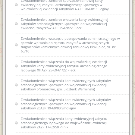
Zawiadomienie o zamiarze sporządzenia nowej karty
ewidencyjnej zabytku archeologicznego lądowego w
wojewódzkiej ewidencji zabytków 4 AZP 20-60/11 Leginy
Zawiadomienie o zamiarze włączenia karty ewidencyjnej
zabytków archeologicznych lądowych do wojewódzkiej
ewidencji zabytków AZP 25-69/22 Piecki
Zawiadomienie o wszczęciu postępowania administracyjnego w
sprawie wpisania do rejestru zabytków archeologicznych
fragmentów kamiennych dawnej zabudowy Biskupiec, dz. nr
65/10
Zawiadomienie o włączeniu do wojewódzkiej ewidencji
zabytków karty ewidencyjnej zabytku archeologicznego
lądowego XII AZP 25-69-61/22 Piecki
Zawiadomienie o włączeniu kart ewidencyjnych zabytków
archeologicznych lądowych do wojewódzkiej ewidencji
zabytków (Pomorowo, gm. Lidzbark Warmiński)
Zawiadomienie o włączeniu kart ewidencyjnych zabytków
archeologicznych lądowych do wojewódzkiej ewidencji
zabytków 26AZP 19-60/80 Smolajny
Zawiadomienie o włączeniu karty ewidencyjnej zabytku
archeologicznego lądowego do wojewódzkiej ewidencji
zabytków 2AZP 17-62/50 Pilnik