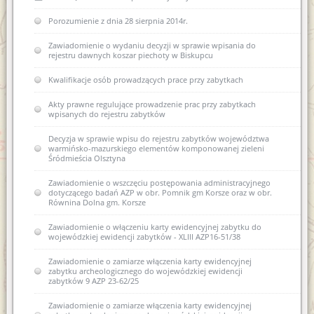
Rozporządzenie w sprawie oraganizacji wojewódzkich urzędów
Porozumienie z dnia 28 sierpnia 2014r.
Współczesne metody konserwacji budownictwa
ochrony zabytków (Dz.U. z 2004r. nr 75 poz 706)
zabytkowego - termomodernizacja
Zawiadomienie o wydaniu decyzji w sprawie wpisania do
USTAWA z dnia 29 stycznia 2004 r Prawo zamówień publicznych
rejestru dawnych koszar piechoty w Biskupcu
(Dz. U. Nr 113, poz. 759 ze zm.)
Kwalifikacje osób prowadzących prace przy zabytkach
USTAWA z dnia 7 lipca 1994 r. Prawo budowlane (Dz. U. Nr 89,
poz. 414 ze zm.)
Akty prawne regulujące prowadzenie prac przy zabytkach
wpisanych do rejestru zabytków
Decyzja w sprawie wpisu do rejestru zabytków województwa
warmińsko-mazurskiego elementów komponowanej zieleni
Śródmieścia Olsztyna
Zawiadomienie o wszczęciu postępowania administracyjnego
dotyczącego badań AZP w obr. Pomnik gm Korsze oraz w obr.
Równina Dolna gm. Korsze
Zawiadomienie o włączeniu karty ewidencyjnej zabytku do
wojewódzkiej ewidencji zabytków - XLIII AZP16-51/38
Zawiadomienie o zamiarze włączenia karty ewidencyjnej
zabytku archeologicznego do wojewódzkiej ewidencji
zabytków 9 AZP 23-62/25
Zawiadomienie o zamiarze włączenia karty ewidencyjnej