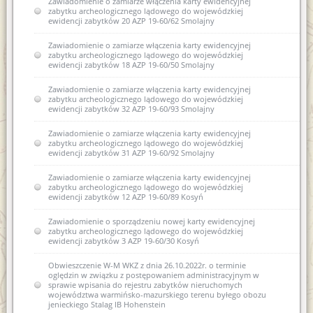
Zawiadomienie o zamiarze włączenia karty ewidencyjnej
zabytku archeologicznego lądowego do wojewódzkiej
ewidencji zabytków 20 AZP 19-60/62 Smolajny
Zawiadomienie o zamiarze włączenia karty ewidencyjnej
zabytku archeologicznego lądowego do wojewódzkiej
ewidencji zabytków 18 AZP 19-60/50 Smolajny
Zawiadomienie o zamiarze włączenia karty ewidencyjnej
zabytku archeologicznego lądowego do wojewódzkiej
ewidencji zabytków 32 AZP 19-60/93 Smolajny
Zawiadomienie o zamiarze włączenia karty ewidencyjnej
zabytku archeologicznego lądowego do wojewódzkiej
ewidencji zabytków 31 AZP 19-60/92 Smolajny
Zawiadomienie o zamiarze włączenia karty ewidencyjnej
zabytku archeologicznego lądowego do wojewódzkiej
ewidencji zabytków 12 AZP 19-60/89 Kosyń
Zawiadomienie o sporządzeniu nowej karty ewidencyjnej
zabytku archeologicznego lądowego do wojewódzkiej
ewidencji zabytków 3 AZP 19-60/30 Kosyń
Obwieszczenie W-M WKZ z dnia 26.10.2022r. o terminie
oględzin w związku z postępowaniem administracyjnym w
sprawie wpisania do rejestru zabytków nieruchomych
województwa warmińsko-mazurskiego terenu byłego obozu
jenieckiego Stalag IB Hohenstein