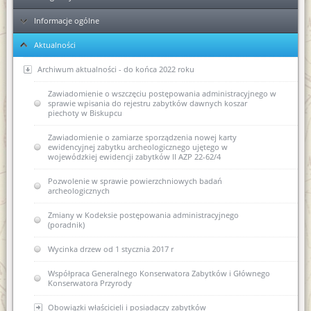
Informacje ogólne
Ełk
Aktualności
Elbląg
KPA - sposób postępowania podczas przyjmowania dokumentów
Ponowne wykorzystanie informacji publicznej
Archiwum aktualności - do końca 2022 roku
Kolejność rozpatrywania spraw
Zawiadomienie o wszczęciu postępowania administracyjnego w
sprawie wpisania do rejestru zabytków dawnych koszar
piechoty w Biskupcu
Skargi i wnioski
Zawiadomienie o zamiarze sporządzenia nowej karty
Regulaminy Urzędu
ewidencyjnej zabytku archeologicznego ujętego w
wojewódzkiej ewidencji zabytków II AZP 22-62/4
Majątek
Regulamin Organizacyjny WUOZ w Olsztynie
Pozwolenie w sprawie powierzchniowych badań
Podstawa prawna
Statut prawny
archeologicznych
Wykaz stanowisk WUOZ i kontakty
USTAWA o ochronie zabytków i opiece nad zabytkami (Dz.U.
Zmiany w Kodeksie postępowania administracyjnego
2003 nr 162, poz. 1568)
(poradnik)
Elektroniczna Skrzynka Podawcza - składanie pism i wniosków
drogą elektroniczną
USTAWA z dnia 16 kwietnia 2004 r o ochronie przyrody (Dz. U.
Wycinka drzew od 1 stycznia 2017 r
Nr 92, poz. 880)
Kierownictwo jednostki
Współpraca Generalnego Konserwatora Zabytków i Głównego
USTAWA z dnia 27 marca 2003 r. o planowaniu i
Konserwatora Przyrody
zagospodarowaniu przestrzennym (Dz. U. z dnia 10 maja 2003
DEKLARACJA DOSTĘPNOŚCI
r.)
Obowiązki właścicieli i posiadaczy zabytków