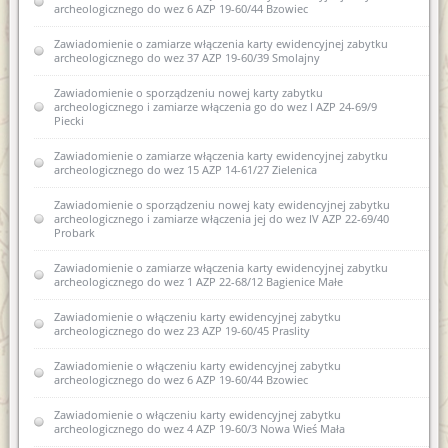
archeologicznego do wez 6 AZP 19-60/44 Bzowiec
Rozporządzenie w sprawie oraganizacji wojewódzkich urzędów
Porozumienie z dnia 28 sierpnia 2014r.
Współczesne metody konserwacji budownictwa
ochrony zabytków (Dz.U. z 2004r. nr 75 poz 706)
Zawiadomienie o zamiarze włączenia karty ewidencyjnej zabytku
zabytkowego - termomodernizacja
archeologicznego do wez 37 AZP 19-60/39 Smolajny
Zawiadomienie o wydaniu decyzji w sprawie wpisania do
USTAWA z dnia 29 stycznia 2004 r Prawo zamówień publicznych
rejestru dawnych koszar piechoty w Biskupcu
(Dz. U. Nr 113, poz. 759 ze zm.)
Zawiadomienie o sporządzeniu nowej karty zabytku
archeologicznego i zamiarze włączenia go do wez I AZP 24-69/9
Kwalifikacje osób prowadzących prace przy zabytkach
Piecki
USTAWA z dnia 7 lipca 1994 r. Prawo budowlane (Dz. U. Nr 89,
poz. 414 ze zm.)
Akty prawne regulujące prowadzenie prac przy zabytkach
Zawiadomienie o zamiarze włączenia karty ewidencyjnej zabytku
wpisanych do rejestru zabytków
archeologicznego do wez 15 AZP 14-61/27 Zielenica
Decyzja w sprawie wpisu do rejestru zabytków województwa
Zawiadomienie o sporządzeniu nowej katy ewidencyjnej zabytku
warmińsko-mazurskiego elementów komponowanej zieleni
archeologicznego i zamiarze włączenia jej do wez IV AZP 22-69/40
Śródmieścia Olsztyna
Probark
Zawiadomienie o wszczęciu postępowania administracyjnego
Zawiadomienie o zamiarze włączenia karty ewidencyjnej zabytku
dotyczącego badań AZP w obr. Pomnik gm Korsze oraz w obr.
archeologicznego do wez 1 AZP 22-68/12 Bagienice Małe
Równina Dolna gm. Korsze
Zawiadomienie o włączeniu karty ewidencyjnej zabytku
Zawiadomienie o włączeniu karty ewidencyjnej zabytku do
archeologicznego do wez 23 AZP 19-60/45 Praslity
wojewódzkiej ewidencji zabytków - XLIII AZP16-51/38
Zawiadomienie o włączeniu karty ewidencyjnej zabytku
Zawiadomienie o zamiarze włączenia karty ewidencyjnej
archeologicznego do wez 6 AZP 19-60/44 Bzowiec
zabytku archeologicznego do wojewódzkiej ewidencji
zabytków 9 AZP 23-62/25
Zawiadomienie o włączeniu karty ewidencyjnej zabytku
archeologicznego do wez 4 AZP 19-60/3 Nowa Wieś Mała
Zawiadomienie o zamiarze włączenia karty ewidencyjnej