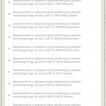
Zawiadomienie o włączeniu karty ewidencyjnej zabytku
ewidencji zabytków 1 AZP 24-68/11, Borowo, dz. nr 141, obr.
archeologicznego do wez III AZP 21-68/3 Warpuny
0001
Zawiadomienie o włączeniu karty ewidencyjnej zabytku
Zawiadomienie o wszczęciu postępowania administracyjnego w
archeologicznego do wez I AZP 21-68/14 Stary Gieląd
sprawie wydania pozwolenia na prowadzenie archeologicznych
badań powierzchniowych na trasie planowanej budowy
obwodnicy w miejscowości Gąski, obr. Zajdy w ciągi drogi
Zawiadomienie o włączeniu karty ewidencyjnej zabytku
krajowej.
archeologicznego do wez V AZP 21-68/38 Kiersztanowo
Zawiadomienie o włączeniu karty ewidencyjnej zabytku
Zawiadomienie o włączeniu karty ewidencyjnej zabytku
archeologicznego lądowego do wojewódzkiej ewidencji
archeologicznego do wez I AZP 21-68/29 Kiersztanowo
zabytków archeologicznych 1AZP 24-68/11 Borowo
Zawiadomienie o włączeniu karty ewidencyjnej zabytku
Zawiadomienie o zakończeniu postępowania
archeologicznego do wez II AZP 21-68/30 Kiersztanowo
administracyjnego w sprawie wydania pozwolenia na
prowadzenie archeologicznych badań powierzchniowych na
Zawiadomienie o włączeniu karty ewidencyjnej zabytku
trasie planowanej budowy obwodnicy miejscowości Gąski
archeologicznego do wez VI AZP 21-68/39 Kiersztanowo
Zawiadomienie o sporządzeniu nowej karty ewidencyjnej
Zawiadomienie o włączeniu karty ewidencyjnej zabytku
zabytku archeologicznego lądowego i zamiarze włączenia jej do
archeologicznego do wez III AZP 21-68/17 Gizewo
wez XVI AZP 22-66/32 Biskupiec
Zawiadomienie o włączeniu karty ewidencyjnej zabytku
Zawiadomienie o zamiarze włączenia do karty ewidencyjnej
archeologicznego do wez V AZP 21-68/34 Gizewo
zabytku archeologicznego lądowego do wojewódzkiej
ewidencji zabytków 12AZP 35-59/22 Sarnowo
Zawiadomienie o włączeniu karty ewidencyjnej zabytku
archeologicznego do wez IV AZP 21-68/33 Gizewo
Zawiadomienie o sporządzeniu nowej karty ewidencyjnej
zabytku archeologicznego III AZP23-62/22 Myki
Zawiadomienie o włączeniu karty ewidencyjnej zabytku