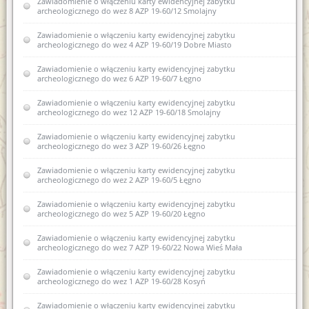
Zawiadomienie o włączeniu karty ewidencyjnej zabytku
Zawiadomienie o zamiarze sporządzenia nowej karty
archeologicznego do wez 8 AZP 19-60/12 Smolajny
ewidencyjnej zabytku archeologicznego lądowego w
wojewódzkiej ewidencji zabytków 4 AZP 20-60/11 Leginy
Zawiadomienie o włączeniu karty ewidencyjnej zabytku
archeologicznego do wez 4 AZP 19-60/19 Dobre Miasto
Zawiadomienie o zamiarze włączenia karty ewidencyjnej
zabytków archeologicznych lądowych do wojewódzkiej
ewidencji zabytków AZP 25-69/22 Piecki
Zawiadomienie o włączeniu karty ewidencyjnej zabytku
archeologicznego do wez 6 AZP 19-60/7 Łęgno
Zawiadomienie o wszczęciu postępowania administracyjnego w
sprawie wpisania do rejestru zabytków archeologicznych
Zawiadomienie o włączeniu karty ewidencyjnej zabytku
fragmentów kamiennych dawnej zabudowy Biskupiec, dz. nr
archeologicznego do wez 12 AZP 19-60/18 Smolajny
65/10
Zawiadomienie o włączeniu karty ewidencyjnej zabytku
Zawiadomienie o włączeniu do wojewódzkiej ewidencji
archeologicznego do wez 3 AZP 19-60/26 Łęgno
zabytków karty ewidencyjnej zabytku archeologicznego
lądowego XII AZP 25-69-61/22 Piecki
Zawiadomienie o włączeniu karty ewidencyjnej zabytku
archeologicznego do wez 2 AZP 19-60/5 Łęgno
Zawiadomienie o włączeniu kart ewidencyjnych zabytków
archeologicznych lądowych do wojewódzkiej ewidencji
Zawiadomienie o włączeniu karty ewidencyjnej zabytku
zabytków (Pomorowo, gm. Lidzbark Warmiński)
archeologicznego do wez 5 AZP 19-60/20 Łęgno
Zawiadomienie o włączeniu kart ewidencyjnych zabytków
Zawiadomienie o włączeniu karty ewidencyjnej zabytku
archeologicznych lądowych do wojewódzkiej ewidencji
archeologicznego do wez 7 AZP 19-60/22 Nowa Wieś Mała
zabytków 26AZP 19-60/80 Smolajny
Zawiadomienie o włączeniu karty ewidencyjnej zabytku
Zawiadomienie o włączeniu karty ewidencyjnej zabytku
archeologicznego do wez 1 AZP 19-60/28 Kosyń
archeologicznego lądowego do wojewódzkiej ewidencji
zabytków 2AZP 17-62/50 Pilnik
Zawiadomienie o włączeniu karty ewidencyjnej zabytku