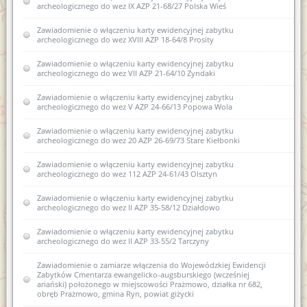
archeologicznego do wez IX AZP 21-68/27 Polska Wieś
Zawiadomienie o zamiarze włączenia do karty ewidencyjnej
zabytku archeologicznego lądowego do wojewódzkiej
ewidencji zabytków 10AZP 23-63/48 Rejczuchy Zalesie
Zawiadomienie o włączeniu karty ewidencyjnej zabytku
archeologicznego do wez XVIII AZP 18-64/8 Prosity
Zawiadomienie o włączeniu do wojewódzkiej ewidencji
zabytków nowej karty ewidencyjnej zabytku archeologicznego
Zawiadomienie o włączeniu karty ewidencyjnej zabytku
lądowego w wojewódzkiej ewidencji zabytków XVI AZP 22-
archeologicznego do wez VII AZP 21-64/10 Zyndaki
66/32 Biskupiec
Zawiadomienie o włączeniu karty ewidencyjnej zabytku
Zawiadomienie o włączeniu karty ewidencyjnej zabytku
archeologicznego do wez V AZP 24-66/13 Popowa Wola
archeologicznego lądowego do wojewódzkiej ewidencji
zabytków 12AZP 35-59/22 Sarnowo
Zawiadomienie o włączeniu karty ewidencyjnej zabytku
archeologicznego do wez 20 AZP 26-69/73 Stare Kiełbonki
Zawiadomienie o zamiarze włączenia karty ewidencyjnej
zabytku archeologicznego lądowego do wojewódzkiej
Zawiadomienie o włączeniu karty ewidencyjnej zabytku
ewidencji zabytków 22 AZP 26-69/69 Mojtyny
archeologicznego do wez 112 AZP 24-61/43 Olsztyn
Zawiadomienie o zamiarze włączenia karty ewidencyjnej
Zawiadomienie o włączeniu karty ewidencyjnej zabytku
zabytku archeologicznego lądowego do wojewódzkiej
archeologicznego do wez II AZP 35-58/12 Działdowo
ewidencji zabytków 13 AZP 26-68/9 Machary
Zawiadomienie o włączeniu karty ewidencyjnej zabytku
Zawiadomienie o zamiarze włączenia karty ewidencyjnej
archeologicznego do wez II AZP 33-55/2 Tarczyny
zabytku archeologicznego lądowego do wojewódzkiej
ewidencji zabytków 14 AZP 26-68/10 Machary
Zawiadomienie o zamiarze włączenia do Wojewódzkiej Ewidencji
Zabytków Cmentarza ewangelicko-augsburskiego (wcześniej
Zawiadomienie o sporządzeniu nowej karty ewidencyjnej
ariański) położonego w miejscowości Prażmowo, działka nr 682,
zabytku archeologicznego I AZP 26-68/1 Babięta
obręb Prażmowo, gmina Ryn, powiat giżycki