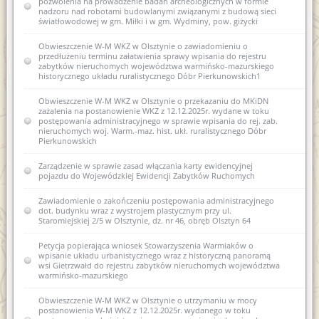
pozwolenia na prowadzenie badań archeologicznych w formie
Zawiadomienie o zamiarze włączenia karty ewidencyjnej
nadzoru nad robotami budowlanymi związanymi z budową sieci
zabytków archeologicznych lądowych do wojewódzkiej
światłowodowej w gm. Miłki i w gm. Wydminy, pow. giżycki
ewidencji zabytków 3 AZP 13-61/10 Piasty Wielkie
Obwieszczenie W-M WKZ w Olsztynie o zawiadomieniu o
Zawiadomienie o zamiarze włączenia karty ewidencyjnej
przedłużeniu terminu załatwienia sprawy wpisania do rejestru
zabytków archeologicznych lądowych do wojewódzkiej
zabytków nieruchomych województwa warmińsko-mazurskiego
ewidencji zabytków 7 AZP 19-60/75 Łęgno
historycznego układu ruralistycznego Dóbr Pierkunowskich1
Zawiadomienie o zamiarze włączenia karty ewidencyjnej
Obwieszczenie W-M WKZ w Olsztynie o przekazaniu do MKiDN
zabytków archeologicznych lądowych do wojewódzkiej
zażalenia na postanowienie WKZ z 12.12.2025r. wydane w toku
ewidencji zabytków 28 AZP 19-60/70 Smolajny
postępowania administracyjnego w sprawie wpisania do rej. zab.
nieruchomych woj. Warm.-maz. hist. ukł. ruralistycznego Dóbr
Zawiadomienie o włączeniu karty ewidencyjnej zabytku
Pierkunowskich
archeologicznego lądowego do wojewódzkiej ewidencji
zabytków 3 AZP 13-61/10 Piasty Wielkie
Zarządzenie w sprawie zasad włączania karty ewidencyjnej
pojazdu do Wojewódzkiej Ewidencji Zabytków Ruchomych
Zawiadomienie o włączeniu karty ewidencyjnej zabytku
archeologicznego lądowego do wojewódzkiej ewidencji
Zawiadomienie o zakończeniu postępowania administracyjnego
zabytków 7 AZP 19-60/75 Łęgno
dot. budynku wraz z wystrojem plastycznym przy ul.
Staromiejskiej 2/5 w Olsztynie, dz. nr 46, obręb Olsztyn 64
Zawiadomienie o włączeniu karty ewidencyjnej zabytku
archeologicznego lądowego do wojewódzkiej ewidencji
Petycja popierająca wniosek Stowarzyszenia Warmiaków o
zabytków 18 AZP 27-66/32 Stare Kiejkuty
wpisanie układu urbanistycznego wraz z historyczną panoramą
wsi Gietrzwałd do rejestru zabytków nieruchomych województwa
Zawiadomienie o sporządzeniu nowej karty ewidencyjnej
warmińsko-mazurskiego
zabytku archeologicznego V AZP 25-61/23 Tomaszkowo
Obwieszczenie W-M WKZ w Olsztynie o utrzymaniu w mocy
Zawiadomienie o zamiarze włączenia karty ewidencyjnej
postanowienia W-M WKZ z 12.12.2025r. wydanego w toku
zabytku archeologicznego do wojewódzkiej ewidencji