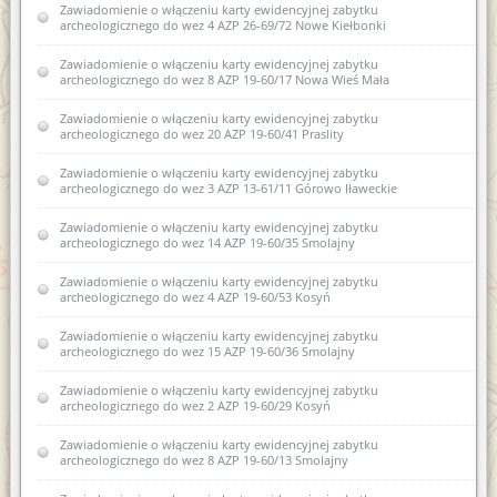
Zawiadomienie o włączeniu karty ewidencyjnej zabytku
zabytków nowej karty ewidencyjnej zabytku archeologicznego
archeologicznego do wez 4 AZP 26-69/72 Nowe Kiełbonki
lądowego w wojewódzkiej ewidencji zabytków 2 AZP 23-70/1
Kosewo
Zawiadomienie o włączeniu karty ewidencyjnej zabytku
archeologicznego do wez 8 AZP 19-60/17 Nowa Wieś Mała
Zawiadomienie o włączeniu do wojewódzkiej ewidencji
zabytków nowej karty ewidencyjnej zabytku archeologicznego
lądowego w wojewódzkiej ewidencji zabytków nr 2 AZP 20-
Zawiadomienie o włączeniu karty ewidencyjnej zabytku
67/12 w obrębie Samławki
archeologicznego do wez 20 AZP 19-60/41 Praslity
Zawiadomienie o zamiarze włączenia karty ewidencyjnej
Zawiadomienie o włączeniu karty ewidencyjnej zabytku
zabytku archeologicznego lądowego do wojewódzkiej
archeologicznego do wez 3 AZP 13-61/11 Górowo Iławeckie
ewidencji zabytków 1 AZP 35-58/15 Komorniki
Zawiadomienie o włączeniu karty ewidencyjnej zabytku
Zawiadomienie o włączeniu do wojewódzkiej ewidencji
archeologicznego do wez 14 AZP 19-60/35 Smolajny
zabytków karty ewidencyjnej zabytku archeologicznego
lądowego 9 AZP 18-61/15 Wichrowo
Zawiadomienie o włączeniu karty ewidencyjnej zabytku
archeologicznego do wez 4 AZP 19-60/53 Kosyń
Zawiadomienie o włączeniu do wojewódzkiej ewidencji
zabytków karty ewidencyjnej zabytku archeologicznego
Zawiadomienie o włączeniu karty ewidencyjnej zabytku
lądowego 7 AZP 18-61/47 Miłogórze
archeologicznego do wez 15 AZP 19-60/36 Smolajny
Zawiadomienie o zamiarze wyłączenia z wojewódzkiej
Zawiadomienie o włączeniu karty ewidencyjnej zabytku
ewidencji zabytków karty ewidencyjnej obiektu zabytkowego
archeologicznego do wez 2 AZP 19-60/29 Kosyń
Zawiadomienie o zamiarze włączenia karty ewidencyjnej
Zawiadomienie o włączeniu karty ewidencyjnej zabytku
zabytków archeologicznych lądowych do wojewódzkiej
archeologicznego do wez 8 AZP 19-60/13 Smolajny
ewidencji zabytków 23.10.2020r.