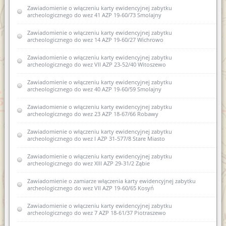
Zawiadomienie o zamiarze włączenia karty ewidencyjnej
Zawiadomienie o zamiarze włączenia karty ewidencyjnej
Zawiadomienie o włączeniu karty ewidencyjnej zabytku
zabytku archeologicznego lądowego do Wojewódzkiej
zabytku archeologicznego lądowego do Wojewódzkiej
archeologicznego do wez 41 AZP 19-60/73 Smolajny
ewidencji zabytków 10 AZP 27-74/11 Nowe Guty
ewidencji zabytków 13 AZP 18-61/36 Stryjkowo
Zawiadomienie o włączeniu karty ewidencyjnej zabytku
Zawiadomienie o włączeniu kart ewidencyjnych zabytków
archeologicznego do wez 14 AZP 19-60/27 Wichrowo
archeologicznych lądowych do wojewódzkiej ewidencji
zabytków w miejscowości Stryjkowo gm. Lidzbark Warmiński
Zawiadomienie o włączeniu karty ewidencyjnej zabytku
archeologicznego do wez VII AZP 23-52/40 Witoszewo
Zawiadomienie o włączeniu karty ewidencyjne zabytku
archeologicznego lądowego do wojewódzkiej ewidencji
zabytków archeologicznych 10 AZP 27-74/11 Nowe Guty
Zawiadomienie o włączeniu karty ewidencyjnej zabytku
archeologicznego do wez 40 AZP 19-60/59 Smolajny
Zawiadomienie o włączeniu kart ewidencyjnych zabytków
archeologicznych lądowych do wojewódzkiej ewidencji
Zawiadomienie o włączeniu karty ewidencyjnej zabytku
zabytków w miejscowości Stryjkowo
archeologicznego do wez 23 AZP 18-67/66 Robawy
Zawiadomienie o zamiarze włączenia do karty ewidencyjnej
Zawiadomienie o włączeniu karty ewidencyjnej zabytku
zabytku archeologicznego lądowego do wojewódzkiej
archeologicznego do wez I AZP 31-577/8 Stare Miasto
ewidencji zabytków18 AZP 27-66/32 Stare Kiejkuty
Zawiadomienie o włączeniu karty ewidencyjnej zabytku
Zawiadomienie o zamiarze włączenia do karty ewidencyjnej
archeologicznego do wez XIII AZP 29-31/2 Ząbie
zabytku archeologicznego lądowego do wojewódzkiej
ewidencji zabytków 1 AZP 29-57/19 Dylewo
Zawiadomienie o zamiarze włączenia karty ewidencyjnej zabytku
archeologicznego do wez VII AZP 19-60/65 Kosyń
Zawiadomienie o zamiarze włączenia do karty ewidencyjnej
zabytku archeologicznego lądowego do wojewódzkiej
Zawiadomienie o włączeniu karty ewidencyjnej zabytku
ewidencji zabytków XLII AZP 25-61/72 Bartąg
archeologicznego do wez 7 AZP 18-61/37 Piotraszewo
Zawiadomienie o zamiarze włączenia do karty ewidencyjnej