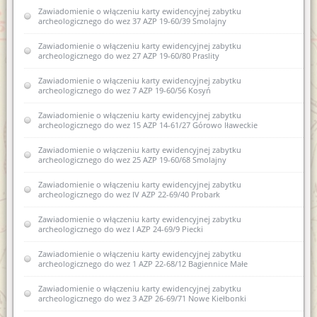
zabytku archeologicznego do wojewódzkiej ewidencji
Zawiadomienie o włączeniu karty ewidencyjnej zabytku
zabytków 7 AZP 19-68/54 Swięta Lipka
archeologicznego do wez 37 AZP 19-60/39 Smolajny
Zawiadomienie o sporządzeniu nowej karty ewidencyjnej
Zawiadomienie o włączeniu karty ewidencyjnej zabytku
zabytku archeologicznego lądowego 2 AZP 22-62/4 Barczewko
archeologicznego do wez 27 AZP 19-60/80 Praslity
Zawiadomienie o zamiarze włączenia karty ewidencyjnej
Zawiadomienie o włączeniu karty ewidencyjnej zabytku
zabytku archeologicznego lądowego do Wojewódzkiej
archeologicznego do wez 7 AZP 19-60/56 Kosyń
ewidencji zabytków 9 AZP 23-62/25 Łęgajny
Zawiadomienie o włączeniu karty ewidencyjnej zabytku
Zawiadomienie o zamiarze sporządzenia nowej karty
archeologicznego do wez 15 AZP 14-61/27 Górowo Iławeckie
ewidencyjnej zabytku archeologicznego lądowego w
wojewódzkiej ewidencji zabytków nr 2 AZP 20-67/12 w obrębie
Samławki
Zawiadomienie o włączeniu karty ewidencyjnej zabytku
archeologicznego do wez 25 AZP 19-60/68 Smolajny
Zawiadomienie o zamiarze sporządzenia nowej karty
ewidencyjnej zabytku archeologicznego lądowego w
Zawiadomienie o włączeniu karty ewidencyjnej zabytku
wojewódzkiej ewidencji zabytków 2 AZP 23-70/1 Kosewo
archeologicznego do wez IV AZP 22-69/40 Probark
Zawiadomienie o zamiarze włączenia do wojewódzkiej karty
Zawiadomienie o włączeniu karty ewidencyjnej zabytku
ewidencyjnej zabytku archeologicznego lądowego AZP 19-68/54
archeologicznego do wez I AZP 24-69/9 Piecki
Zawiadomienie o wszczęciu postępowania administracyjnego w
Zawiadomienie o włączeniu karty ewidencyjnej zabytku
sprawie wydania pozwolenia na prowadzenie archeologicznych
archeologicznego do wez 1 AZP 22-68/12 Bagiennice Małe
badań powierzchniowych w zakresie planowanej rozbudowy
drogi krajowej nr 51 na odcinku obwodnicy miejscowości
Zawiadomienie o włączeniu karty ewidencyjnej zabytku
Smolajny
archeologicznego do wez 3 AZP 26-69/71 Nowe Kiełbonki
Zawiadomienie o włączeniu do wojewódzkiej ewidencji