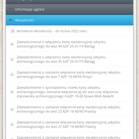
Informacje ogólne
Ełk
Aktualności
Elbląg
KPA - sposób postępowania podczas przyjmowania dokumentów
Ponowne wykorzystanie informacji publicznej
Archiwum aktualności - do końca 2022 roku
Kolejność rozpatrywania spraw
Zawiadomienie o włączeniu karty ewidencyjnej zabytku
Zawiadomienie o wszczęciu postępowania administracyjnego w
archeologicznego do wez 44 AZP 25-61/74 Bartąg
sprawie wpisania do rejestru zabytków dawnych koszar
piechoty w Biskupcu
Skargi i wnioski
Zawiadomienie o włączeniu karty ewidencyjnej zabytku
archeologicznego do wez 45 AZP 25-61/75 Bartąg
Zawiadomienie o zamiarze sporządzenia nowej karty
Regulaminy Urzędu
ewidencyjnej zabytku archeologicznego ujętego w
wojewódzkiej ewidencji zabytków II AZP 22-62/4
Zawiadomienie o zamiarze włączenia karty ewidencyjnej zabytku
Majątek
Regulamin Organizacyjny WUOZ w Olsztynie
archeologicznego do wez 7 AZP 19-60/56 Kosyń
Pozwolenie w sprawie powierzchniowych badań
Podstawa prawna
Statut prawny
archeologicznych
Zawiadomienie o sporządzeniu nowej karty zabytku
archeologicznego, zamiarze włączenia jej do wez oraz włączenia
Wykaz stanowisk WUOZ i kontakty
stanowiska archeologicznego 4 AZP 19-60 Nowa Wieś Mała/9
USTAWA o ochronie zabytków i opiece nad zabytkami (Dz.U.
Zmiany w Kodeksie postępowania administracyjnego
2003 nr 162, poz. 1568)
(poradnik)
Elektroniczna Skrzynka Podawcza - składanie pism i wniosków
Zawiadomienie o zamiarze włączenia karty ewidencyjnej zabytku
drogą elektroniczną
archeologicznego do wez 23 AZP 19-60/45 Praslity
USTAWA z dnia 16 kwietnia 2004 r o ochronie przyrody (Dz. U.
Wycinka drzew od 1 stycznia 2017 r
Nr 92, poz. 880)
Kierownictwo jednostki
Zawiadomienie o zamiarze włączenia karty ewidencyjnej zabytku
Współpraca Generalnego Konserwatora Zabytków i Głównego
archeologicznego do wez 27 AZP 19-60/80 Praslity
USTAWA z dnia 27 marca 2003 r. o planowaniu i
Konserwatora Przyrody
zagospodarowaniu przestrzennym (Dz. U. z dnia 10 maja 2003
DEKLARACJA DOSTĘPNOŚCI
r.)
Zawiadomienie o zamiarze włączenia karty ewidencyjnej zabytku
Obowiązki właścicieli i posiadaczy zabytków