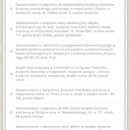
Zawiadomienie o sporządzeniu nowej karty ewidencyjnej
Zawiadomienie o włączeniu do Wojewódzkiej Ewidencji Zabytków
zabytku archeologicznego i zamiarze włączenia jej do wez I AZP
Budynku mieszkalnego położonego w miejscowości Olsztyn, ul.
13-62/1 Wiewiórki
Sielska 35, obręb 49, działka numer 8, powiat olsztyński
Zawiadomienie o włączeniu do wojewódzkiej ewidencji
Zawiadomienie o włączeniu karty ewidencyjnej zabytku
zabytków nowej karty ewidencyjnej zabytku archeologicznego
archeologicznego do weź - budynek mieszkalny (dawnej szkoły)
lądowego w wojewódzkiej ewidencji zabytków 13 AZP 26-68/9
położony w miejscowości Kraszewo 10, obręb 0007, działka numer
Machary
117, gmina Iłowo-Osada, powiat dziadowski
Zawiadomienie o włączeniu do wojewódzkiej ewidencji
Zawiadomienie o zakończeniu postępowania administracyjnego w
zabytków nowej karty ewidencyjnej zabytku archeologicznego
sprawie wydania pozwolenia na prowadzenie powierzchniowych
lądowego w wojewódzkiej ewidencji zabytków 14 AZP 26-68/10
badań archeologicznych związanych z budową obwodnicy Pisza w
Machary
ciągu DK 58 i 63, pow. Piski
Zawiadomienie o włączeniu do wojewódzkiej ewidencji
Zespół stacji kolejowej w Cimochach ul. Kolejowa 7 (dworzec,
zabytków nowej karty ewidencyjnej zabytku archeologicznego
budynek dworcowy z magazynem, budynek spedycji - obecnie
lądowego w wojewódzkiej ewidencji zabytków 14 AZP 26-69/69
budynek mieszkalny, nastawnia), działka numer 451/9, powiat
Mojtyny
olecki.
Zawiadomienie o włączeniu do wojewódzkiej ewidencji
Zawiadomienie o wyłączeniu: Budynek mieszkalny położony w
zabytków nowej karty ewidencyjnej zabytku archeologicznego
miejscowości Iława, ul. Polna 2 oraz 4, obręb 3, działka numer 183,
lądowego w wojewódzkiej ewidencji zabytków I AZP 26-68/1
184, powiat iławski
Babięta
Zawiadomienie o włączeniu do WEZ Studni systemu Schone’a,
Zawiadomienie o włączeniu do wojewódzkiej ewidencji
położonej w Olsztynie przy ul. Nowowiejskiego, dz. nr 1/5, obręb
zabytków nowej karty ewidencyjnej zabytku archeologicznego
64, powiat Olsztyn
lądowego w wojewódzkiej ewidencji zabytków I AZP 13-62/1
Wiewiórki
Zawiadomienie o zakończeniu post. admin. w sprawie wydania