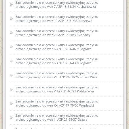
Zawiadomienie o włączeniu karty ewidencyjnej zabytku
zabytku archeologicznego lądowego do wojewódzkiej
archeologicznego do wez 7 AZP 18-61/34 Kochanówka
ewidencji zabytków III AZP 15-53/12 Nowe Monasterzysko
Zawiadomienie o włączeniu karty ewidencyjnej zabytku
Zawiadomienie o włączeniu karty ewidencyjnej zabytku
archeologicznego do wez 10 AZP 18-61/35 Kraszewo
archeologicznego lądowego do wojewódzkiej ewidencji
zabytków 1 AZP 29-57/19 Dylewo
Zawiadomienie o włączeniu karty ewidencyjnej zabytku
archeologicznego do wez 24 AZP 18-68/39 Robawy
Zawiadomienie o włączeniu karty ewidencyjnej zabytku
archeologicznego lądowego do wojewódzkiej ewidencji
zabytków 10 AZP 30-50/63Nowe Miasto Lubawskie
Zawiadomienie o włączeniu karty ewidencyjnej zabytku
archeologicznego do wez 6 AZP 18-61/46 Miłogórze
Zawiadomienie o włączeniu spichlerza w Dobrym Mieście ul.
Fabryczna 15 B, obręb 0001
Zawiadomienie o włączeniu karty ewidencyjnej zabytku
archeologicznego do wez 5 AZP 18-61/43 Miłogórze
Zawiadomienie o włączeniu do wojewódzkiej ewidencji
zabytków karty ewidencyjnej zabytku archeologicznego
Zawiadomienie o włączeniu karty ewidencyjnej zabytku
lądowego XLII AZP 25-61/72 Bartąg
archeologicznego do wez VIII AZP 21-68/26 Polska Wieś
Zawiadomienie o włączeniu do wojewódzkiej ewidencji
Zawiadomienie o włączeniu karty ewidencyjnej zabytku
zabytków karty ewidencyjnej zabytku archeologicznego
archeologicznego do wez V AZP 21-68/23 Polska Wieś
lądowego IIIAZP 16-53/12 Nowe Monasterzysko
Zawiadomienie o włączeniu karty ewidencyjnej zabytku
Zawiadomienie o włączeniu do wojewódzkiej ewidencji
archeologicznego do wez XXI AZP 17-70/55 Wopławki
zabytków karty ewidencyjnej zabytku archeologicznego
lądowego 10 AZP 30-50/63 w Biskupcu
Zawiadomienie o włączeniu karty ewidencyjnej zabytku
archeologicznego do wez III AZP 21-68/37 Gązwa
Zawiadomienie o zamiarze włączenia karty ewidencyjnej
zabytku archeologicznego lądowego do Wojewódzkiej