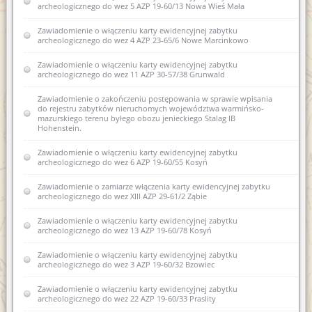
archeologicznego do wez 5 AZP 19-60/13 Nowa Wieś Mała
Zawiadomienie o zamiarze włączenia karty ewidencyjnej
zabytku archeologicznego lądowego do Wojewódzkiej
ewidencji zabytków 18 AZP 18-61/44 Stryjkowo
Zawiadomienie o włączeniu karty ewidencyjnej zabytku
archeologicznego do wez 4 AZP 23-65/6 Nowe Marcinkowo
Zawiadomienie o zamiarze włączenia karty ewidencyjnej
zabytku archeologicznego lądowego do Wojewódzkiej
Zawiadomienie o włączeniu karty ewidencyjnej zabytku
ewidencji zabytków 17 AZP 18-61/42 Stryjkowo
archeologicznego do wez 11 AZP 30-57/38 Grunwald
Zawiadomienie o zamiarze włączenia karty ewidencyjnej
Zawiadomienie o zakończeniu postępowania w sprawie wpisania
zabytku archeologicznego lądowego do Wojewódzkiej
do rejestru zabytków nieruchomych województwa warmińsko-
ewidencji zabytków 16 AZP 18-61/41 Stryjkowo
mazurskiego terenu byłego obozu jenieckiego Stalag IB
Hohenstein.
Zawiadomienie o zamiarze włączenia karty ewidencyjnej
zabytku archeologicznego lądowego do Wojewódzkiej
Zawiadomienie o włączeniu karty ewidencyjnej zabytku
ewidencji zabytków 14 AZP 18-61/39 Stryjkowo
archeologicznego do wez 6 AZP 19-60/55 Kosyń
Zawiadomienie o zamiarze włączenia karty ewidencyjnej
Zawiadomienie o zamiarze włączenia karty ewidencyjnej zabytku
zabytku archeologicznego lądowego do Wojewódzkiej
archeologicznego do wez XIII AZP 29-61/2 Ząbie
ewidencji zabytków 15 AZP 18-61/40 Stryjkowo
Zawiadomienie o włączeniu karty ewidencyjnej zabytku
Zawiadomienie o zamiarze włączenia karty ewidencyjnej
archeologicznego do wez 13 AZP 19-60/78 Kosyń
zabytku archeologicznego lądowego do Wojewódzkiej
ewidencji zabytków 12 AZP 18-61/33 Stryjkowo
Zawiadomienie o włączeniu karty ewidencyjnej zabytku
archeologicznego do wez 3 AZP 19-60/32 Bzowiec
Zawiadomienie o zamiarze włączenia karty ewidencyjnej
zabytku archeologicznego lądowego do Wojewódzkiej
Zawiadomienie o włączeniu karty ewidencyjnej zabytku
ewidencji zabytków 13 AZP 18-61/36 Stryjkowo
archeologicznego do wez 22 AZP 19-60/33 Praslity