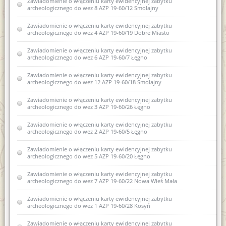
Zawiadomienie o włączeniu karty ewidencyjnej zabytku
Zawiadomienie o zamiarze sporządzenia nowej karty
archeologicznego do wez 8 AZP 19-60/12 Smolajny
ewidencyjnej zabytku archeologicznego lądowego w
wojewódzkiej ewidencji zabytków 4 AZP 20-60/11 Leginy
Zawiadomienie o włączeniu karty ewidencyjnej zabytku
archeologicznego do wez 4 AZP 19-60/19 Dobre Miasto
Zawiadomienie o zamiarze włączenia karty ewidencyjnej
zabytków archeologicznych lądowych do wojewódzkiej
ewidencji zabytków AZP 25-69/22 Piecki
Zawiadomienie o włączeniu karty ewidencyjnej zabytku
archeologicznego do wez 6 AZP 19-60/7 Łęgno
Zawiadomienie o wszczęciu postępowania administracyjnego w
sprawie wpisania do rejestru zabytków archeologicznych
Zawiadomienie o włączeniu karty ewidencyjnej zabytku
fragmentów kamiennych dawnej zabudowy Biskupiec, dz. nr
archeologicznego do wez 12 AZP 19-60/18 Smolajny
65/10
Zawiadomienie o włączeniu karty ewidencyjnej zabytku
Zawiadomienie o włączeniu do wojewódzkiej ewidencji
archeologicznego do wez 3 AZP 19-60/26 Łęgno
zabytków karty ewidencyjnej zabytku archeologicznego
lądowego XII AZP 25-69-61/22 Piecki
Zawiadomienie o włączeniu karty ewidencyjnej zabytku
archeologicznego do wez 2 AZP 19-60/5 Łęgno
Zawiadomienie o włączeniu kart ewidencyjnych zabytków
archeologicznych lądowych do wojewódzkiej ewidencji
Zawiadomienie o włączeniu karty ewidencyjnej zabytku
zabytków (Pomorowo, gm. Lidzbark Warmiński)
archeologicznego do wez 5 AZP 19-60/20 Łęgno
Zawiadomienie o włączeniu kart ewidencyjnych zabytków
Zawiadomienie o włączeniu karty ewidencyjnej zabytku
archeologicznych lądowych do wojewódzkiej ewidencji
archeologicznego do wez 7 AZP 19-60/22 Nowa Wieś Mała
zabytków 26AZP 19-60/80 Smolajny
Zawiadomienie o włączeniu karty ewidencyjnej zabytku
Zawiadomienie o włączeniu karty ewidencyjnej zabytku
archeologicznego do wez 1 AZP 19-60/28 Kosyń
archeologicznego lądowego do wojewódzkiej ewidencji
zabytków 2AZP 17-62/50 Pilnik
Zawiadomienie o włączeniu karty ewidencyjnej zabytku