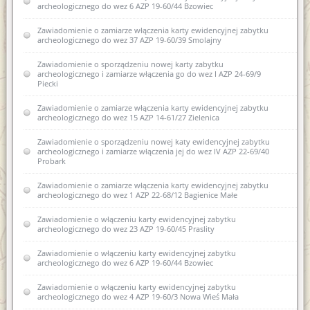
archeologicznego do wez 6 AZP 19-60/44 Bzowiec
Rozporządzenie w sprawie oraganizacji wojewódzkich urzędów
Porozumienie z dnia 28 sierpnia 2014r.
Współczesne metody konserwacji budownictwa
ochrony zabytków (Dz.U. z 2004r. nr 75 poz 706)
Zawiadomienie o zamiarze włączenia karty ewidencyjnej zabytku
zabytkowego - termomodernizacja
archeologicznego do wez 37 AZP 19-60/39 Smolajny
Zawiadomienie o wydaniu decyzji w sprawie wpisania do
USTAWA z dnia 29 stycznia 2004 r Prawo zamówień publicznych
rejestru dawnych koszar piechoty w Biskupcu
(Dz. U. Nr 113, poz. 759 ze zm.)
Zawiadomienie o sporządzeniu nowej karty zabytku
archeologicznego i zamiarze włączenia go do wez I AZP 24-69/9
Kwalifikacje osób prowadzących prace przy zabytkach
Piecki
USTAWA z dnia 7 lipca 1994 r. Prawo budowlane (Dz. U. Nr 89,
poz. 414 ze zm.)
Akty prawne regulujące prowadzenie prac przy zabytkach
Zawiadomienie o zamiarze włączenia karty ewidencyjnej zabytku
wpisanych do rejestru zabytków
archeologicznego do wez 15 AZP 14-61/27 Zielenica
Decyzja w sprawie wpisu do rejestru zabytków województwa
Zawiadomienie o sporządzeniu nowej katy ewidencyjnej zabytku
warmińsko-mazurskiego elementów komponowanej zieleni
archeologicznego i zamiarze włączenia jej do wez IV AZP 22-69/40
Śródmieścia Olsztyna
Probark
Zawiadomienie o wszczęciu postępowania administracyjnego
Zawiadomienie o zamiarze włączenia karty ewidencyjnej zabytku
dotyczącego badań AZP w obr. Pomnik gm Korsze oraz w obr.
archeologicznego do wez 1 AZP 22-68/12 Bagienice Małe
Równina Dolna gm. Korsze
Zawiadomienie o włączeniu karty ewidencyjnej zabytku
Zawiadomienie o włączeniu karty ewidencyjnej zabytku do
archeologicznego do wez 23 AZP 19-60/45 Praslity
wojewódzkiej ewidencji zabytków - XLIII AZP16-51/38
Zawiadomienie o włączeniu karty ewidencyjnej zabytku
Zawiadomienie o zamiarze włączenia karty ewidencyjnej
archeologicznego do wez 6 AZP 19-60/44 Bzowiec
zabytku archeologicznego do wojewódzkiej ewidencji
zabytków 9 AZP 23-62/25
Zawiadomienie o włączeniu karty ewidencyjnej zabytku
archeologicznego do wez 4 AZP 19-60/3 Nowa Wieś Mała
Zawiadomienie o zamiarze włączenia karty ewidencyjnej