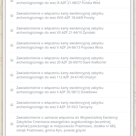
archeologicznego do wez IX AZP 21-68/27 Polska Wieś
Zawiadomienie o zamiarze włączenia do karty ewidencyjnej
zabytku archeologicznego lądowego do wojewódzkiej
ewidencji zabytków 10AZP 23-63/48 Rejczuchy Zalesie
Zawiadomienie o włączeniu karty ewidencyjnej zabytku
archeologicznego do wez XVIII AZP 18-64/8 Prosity
Zawiadomienie o włączeniu do wojewódzkiej ewidencji
zabytków nowej karty ewidencyjnej zabytku archeologicznego
Zawiadomienie o włączeniu karty ewidencyjnej zabytku
lądowego w wojewódzkiej ewidencji zabytków XVI AZP 22-
archeologicznego do wez VII AZP 21-64/10 Zyndaki
66/32 Biskupiec
Zawiadomienie o włączeniu karty ewidencyjnej zabytku
Zawiadomienie o włączeniu karty ewidencyjnej zabytku
archeologicznego do wez V AZP 24-66/13 Popowa Wola
archeologicznego lądowego do wojewódzkiej ewidencji
zabytków 12AZP 35-59/22 Sarnowo
Zawiadomienie o włączeniu karty ewidencyjnej zabytku
archeologicznego do wez 20 AZP 26-69/73 Stare Kiełbonki
Zawiadomienie o zamiarze włączenia karty ewidencyjnej
zabytku archeologicznego lądowego do wojewódzkiej
Zawiadomienie o włączeniu karty ewidencyjnej zabytku
ewidencji zabytków 22 AZP 26-69/69 Mojtyny
archeologicznego do wez 112 AZP 24-61/43 Olsztyn
Zawiadomienie o zamiarze włączenia karty ewidencyjnej
Zawiadomienie o włączeniu karty ewidencyjnej zabytku
zabytku archeologicznego lądowego do wojewódzkiej
archeologicznego do wez II AZP 35-58/12 Działdowo
ewidencji zabytków 13 AZP 26-68/9 Machary
Zawiadomienie o włączeniu karty ewidencyjnej zabytku
Zawiadomienie o zamiarze włączenia karty ewidencyjnej
archeologicznego do wez II AZP 33-55/2 Tarczyny
zabytku archeologicznego lądowego do wojewódzkiej
ewidencji zabytków 14 AZP 26-68/10 Machary
Zawiadomienie o zamiarze włączenia do Wojewódzkiej Ewidencji
Zabytków Cmentarza ewangelicko-augsburskiego (wcześniej
Zawiadomienie o sporządzeniu nowej karty ewidencyjnej
ariański) położonego w miejscowości Prażmowo, działka nr 682,
zabytku archeologicznego I AZP 26-68/1 Babięta
obręb Prażmowo, gmina Ryn, powiat giżycki