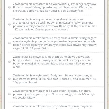
Zawiadomienie o sporządzeniu nowej karty ewidencyjnej
Zawiadomienie o włączeniu do Wojewódzkiej Ewidencji Zabytków
zabytku archeologicznego i zamiarze włączenia jej do wez I AZP
Budynku mieszkalnego położonego w miejscowości Olsztyn, ul.
13-62/1 Wiewiórki
Sielska 35, obręb 49, działka numer 8, powiat olsztyński
Zawiadomienie o włączeniu do wojewódzkiej ewidencji
Zawiadomienie o włączeniu karty ewidencyjnej zabytku
zabytków nowej karty ewidencyjnej zabytku archeologicznego
archeologicznego do weź - budynek mieszkalny (dawnej szkoły)
lądowego w wojewódzkiej ewidencji zabytków 13 AZP 26-68/9
położony w miejscowości Kraszewo 10, obręb 0007, działka numer
Machary
117, gmina Iłowo-Osada, powiat dziadowski
Zawiadomienie o włączeniu do wojewódzkiej ewidencji
Zawiadomienie o zakończeniu postępowania administracyjnego w
zabytków nowej karty ewidencyjnej zabytku archeologicznego
sprawie wydania pozwolenia na prowadzenie powierzchniowych
lądowego w wojewódzkiej ewidencji zabytków 14 AZP 26-68/10
badań archeologicznych związanych z budową obwodnicy Pisza w
Machary
ciągu DK 58 i 63, pow. Piski
Zawiadomienie o włączeniu do wojewódzkiej ewidencji
Zespół stacji kolejowej w Cimochach ul. Kolejowa 7 (dworzec,
zabytków nowej karty ewidencyjnej zabytku archeologicznego
budynek dworcowy z magazynem, budynek spedycji - obecnie
lądowego w wojewódzkiej ewidencji zabytków 14 AZP 26-69/69
budynek mieszkalny, nastawnia), działka numer 451/9, powiat
Mojtyny
olecki.
Zawiadomienie o włączeniu do wojewódzkiej ewidencji
Zawiadomienie o wyłączeniu: Budynek mieszkalny położony w
zabytków nowej karty ewidencyjnej zabytku archeologicznego
miejscowości Iława, ul. Polna 2 oraz 4, obręb 3, działka numer 183,
lądowego w wojewódzkiej ewidencji zabytków I AZP 26-68/1
184, powiat iławski
Babięta
Zawiadomienie o włączeniu do WEZ Studni systemu Schone’a,
Zawiadomienie o włączeniu do wojewódzkiej ewidencji
położonej w Olsztynie przy ul. Nowowiejskiego, dz. nr 1/5, obręb
zabytków nowej karty ewidencyjnej zabytku archeologicznego
64, powiat Olsztyn
lądowego w wojewódzkiej ewidencji zabytków I AZP 13-62/1
Wiewiórki
Zawiadomienie o zakończeniu post. admin. w sprawie wydania