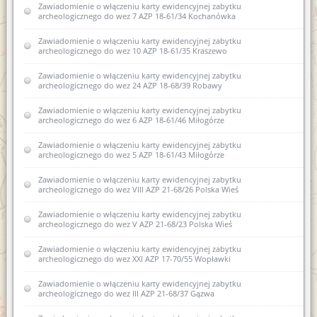
Zawiadomienie o włączeniu karty ewidencyjnej zabytku
zabytku archeologicznego lądowego do wojewódzkiej
archeologicznego do wez 7 AZP 18-61/34 Kochanówka
ewidencji zabytków III AZP 15-53/12 Nowe Monasterzysko
Zawiadomienie o włączeniu karty ewidencyjnej zabytku
Zawiadomienie o włączeniu karty ewidencyjnej zabytku
archeologicznego do wez 10 AZP 18-61/35 Kraszewo
archeologicznego lądowego do wojewódzkiej ewidencji
zabytków 1 AZP 29-57/19 Dylewo
Zawiadomienie o włączeniu karty ewidencyjnej zabytku
archeologicznego do wez 24 AZP 18-68/39 Robawy
Zawiadomienie o włączeniu karty ewidencyjnej zabytku
archeologicznego lądowego do wojewódzkiej ewidencji
zabytków 10 AZP 30-50/63Nowe Miasto Lubawskie
Zawiadomienie o włączeniu karty ewidencyjnej zabytku
archeologicznego do wez 6 AZP 18-61/46 Miłogórze
Zawiadomienie o włączeniu spichlerza w Dobrym Mieście ul.
Fabryczna 15 B, obręb 0001
Zawiadomienie o włączeniu karty ewidencyjnej zabytku
archeologicznego do wez 5 AZP 18-61/43 Miłogórze
Zawiadomienie o włączeniu do wojewódzkiej ewidencji
zabytków karty ewidencyjnej zabytku archeologicznego
Zawiadomienie o włączeniu karty ewidencyjnej zabytku
lądowego XLII AZP 25-61/72 Bartąg
archeologicznego do wez VIII AZP 21-68/26 Polska Wieś
Zawiadomienie o włączeniu do wojewódzkiej ewidencji
Zawiadomienie o włączeniu karty ewidencyjnej zabytku
zabytków karty ewidencyjnej zabytku archeologicznego
archeologicznego do wez V AZP 21-68/23 Polska Wieś
lądowego IIIAZP 16-53/12 Nowe Monasterzysko
Zawiadomienie o włączeniu karty ewidencyjnej zabytku
Zawiadomienie o włączeniu do wojewódzkiej ewidencji
archeologicznego do wez XXI AZP 17-70/55 Wopławki
zabytków karty ewidencyjnej zabytku archeologicznego
lądowego 10 AZP 30-50/63 w Biskupcu
Zawiadomienie o włączeniu karty ewidencyjnej zabytku
archeologicznego do wez III AZP 21-68/37 Gązwa
Zawiadomienie o zamiarze włączenia karty ewidencyjnej
zabytku archeologicznego lądowego do Wojewódzkiej