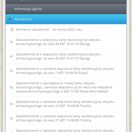
Informacje ogólne
Ełk
Aktualności
Elbląg
KPA - sposób postępowania podczas przyjmowania dokumentów
Ponowne wykorzystanie informacji publicznej
Archiwum aktualności - do końca 2022 roku
Kolejność rozpatrywania spraw
Zawiadomienie o włączeniu karty ewidencyjnej zabytku
Zawiadomienie o wszczęciu postępowania administracyjnego w
archeologicznego do wez 44 AZP 25-61/74 Bartąg
sprawie wpisania do rejestru zabytków dawnych koszar
piechoty w Biskupcu
Skargi i wnioski
Zawiadomienie o włączeniu karty ewidencyjnej zabytku
archeologicznego do wez 45 AZP 25-61/75 Bartąg
Zawiadomienie o zamiarze sporządzenia nowej karty
Regulaminy Urzędu
ewidencyjnej zabytku archeologicznego ujętego w
wojewódzkiej ewidencji zabytków II AZP 22-62/4
Zawiadomienie o zamiarze włączenia karty ewidencyjnej zabytku
Majątek
Regulamin Organizacyjny WUOZ w Olsztynie
archeologicznego do wez 7 AZP 19-60/56 Kosyń
Pozwolenie w sprawie powierzchniowych badań
Podstawa prawna
Statut prawny
archeologicznych
Zawiadomienie o sporządzeniu nowej karty zabytku
archeologicznego, zamiarze włączenia jej do wez oraz włączenia
Wykaz stanowisk WUOZ i kontakty
stanowiska archeologicznego 4 AZP 19-60 Nowa Wieś Mała/9
USTAWA o ochronie zabytków i opiece nad zabytkami (Dz.U.
Zmiany w Kodeksie postępowania administracyjnego
2003 nr 162, poz. 1568)
(poradnik)
Elektroniczna Skrzynka Podawcza - składanie pism i wniosków
Zawiadomienie o zamiarze włączenia karty ewidencyjnej zabytku
drogą elektroniczną
archeologicznego do wez 23 AZP 19-60/45 Praslity
USTAWA z dnia 16 kwietnia 2004 r o ochronie przyrody (Dz. U.
Wycinka drzew od 1 stycznia 2017 r
Nr 92, poz. 880)
Kierownictwo jednostki
Zawiadomienie o zamiarze włączenia karty ewidencyjnej zabytku
Współpraca Generalnego Konserwatora Zabytków i Głównego
archeologicznego do wez 27 AZP 19-60/80 Praslity
USTAWA z dnia 27 marca 2003 r. o planowaniu i
Konserwatora Przyrody
zagospodarowaniu przestrzennym (Dz. U. z dnia 10 maja 2003
DEKLARACJA DOSTĘPNOŚCI
r.)
Zawiadomienie o zamiarze włączenia karty ewidencyjnej zabytku
Obowiązki właścicieli i posiadaczy zabytków