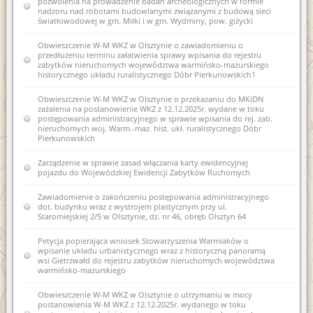
pozwolenia na prowadzenie badań archeologicznych w formie
Zawiadomienie o zamiarze włączenia karty ewidencyjnej
nadzoru nad robotami budowlanymi związanymi z budową sieci
zabytków archeologicznych lądowych do wojewódzkiej
światłowodowej w gm. Miłki i w gm. Wydminy, pow. giżycki
ewidencji zabytków 3 AZP 13-61/10 Piasty Wielkie
Obwieszczenie W-M WKZ w Olsztynie o zawiadomieniu o
Zawiadomienie o zamiarze włączenia karty ewidencyjnej
przedłużeniu terminu załatwienia sprawy wpisania do rejestru
zabytków archeologicznych lądowych do wojewódzkiej
zabytków nieruchomych województwa warmińsko-mazurskiego
ewidencji zabytków 7 AZP 19-60/75 Łęgno
historycznego układu ruralistycznego Dóbr Pierkunowskich1
Zawiadomienie o zamiarze włączenia karty ewidencyjnej
Obwieszczenie W-M WKZ w Olsztynie o przekazaniu do MKiDN
zabytków archeologicznych lądowych do wojewódzkiej
zażalenia na postanowienie WKZ z 12.12.2025r. wydane w toku
ewidencji zabytków 28 AZP 19-60/70 Smolajny
postępowania administracyjnego w sprawie wpisania do rej. zab.
nieruchomych woj. Warm.-maz. hist. ukł. ruralistycznego Dóbr
Zawiadomienie o włączeniu karty ewidencyjnej zabytku
Pierkunowskich
archeologicznego lądowego do wojewódzkiej ewidencji
zabytków 3 AZP 13-61/10 Piasty Wielkie
Zarządzenie w sprawie zasad włączania karty ewidencyjnej
pojazdu do Wojewódzkiej Ewidencji Zabytków Ruchomych
Zawiadomienie o włączeniu karty ewidencyjnej zabytku
archeologicznego lądowego do wojewódzkiej ewidencji
Zawiadomienie o zakończeniu postępowania administracyjnego
zabytków 7 AZP 19-60/75 Łęgno
dot. budynku wraz z wystrojem plastycznym przy ul.
Staromiejskiej 2/5 w Olsztynie, dz. nr 46, obręb Olsztyn 64
Zawiadomienie o włączeniu karty ewidencyjnej zabytku
archeologicznego lądowego do wojewódzkiej ewidencji
Petycja popierająca wniosek Stowarzyszenia Warmiaków o
zabytków 18 AZP 27-66/32 Stare Kiejkuty
wpisanie układu urbanistycznego wraz z historyczną panoramą
wsi Gietrzwałd do rejestru zabytków nieruchomych województwa
Zawiadomienie o sporządzeniu nowej karty ewidencyjnej
warmińsko-mazurskiego
zabytku archeologicznego V AZP 25-61/23 Tomaszkowo
Obwieszczenie W-M WKZ w Olsztynie o utrzymaniu w mocy
Zawiadomienie o zamiarze włączenia karty ewidencyjnej
postanowienia W-M WKZ z 12.12.2025r. wydanego w toku
zabytku archeologicznego do wojewódzkiej ewidencji