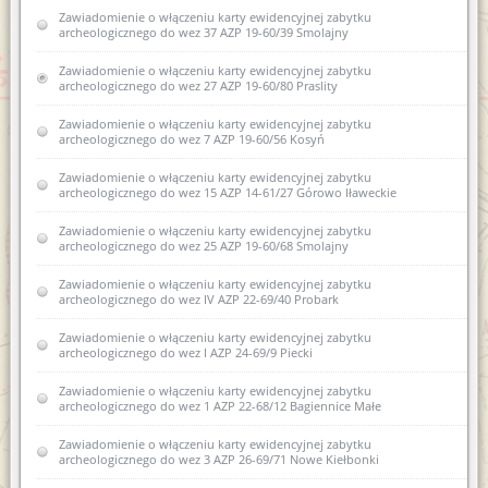
zabytku archeologicznego do wojewódzkiej ewidencji
Zawiadomienie o włączeniu karty ewidencyjnej zabytku
zabytków 7 AZP 19-68/54 Swięta Lipka
archeologicznego do wez 37 AZP 19-60/39 Smolajny
Zawiadomienie o sporządzeniu nowej karty ewidencyjnej
Zawiadomienie o włączeniu karty ewidencyjnej zabytku
zabytku archeologicznego lądowego 2 AZP 22-62/4 Barczewko
archeologicznego do wez 27 AZP 19-60/80 Praslity
Zawiadomienie o zamiarze włączenia karty ewidencyjnej
Zawiadomienie o włączeniu karty ewidencyjnej zabytku
zabytku archeologicznego lądowego do Wojewódzkiej
archeologicznego do wez 7 AZP 19-60/56 Kosyń
ewidencji zabytków 9 AZP 23-62/25 Łęgajny
Zawiadomienie o włączeniu karty ewidencyjnej zabytku
Zawiadomienie o zamiarze sporządzenia nowej karty
archeologicznego do wez 15 AZP 14-61/27 Górowo Iławeckie
ewidencyjnej zabytku archeologicznego lądowego w
wojewódzkiej ewidencji zabytków nr 2 AZP 20-67/12 w obrębie
Samławki
Zawiadomienie o włączeniu karty ewidencyjnej zabytku
archeologicznego do wez 25 AZP 19-60/68 Smolajny
Zawiadomienie o zamiarze sporządzenia nowej karty
ewidencyjnej zabytku archeologicznego lądowego w
Zawiadomienie o włączeniu karty ewidencyjnej zabytku
wojewódzkiej ewidencji zabytków 2 AZP 23-70/1 Kosewo
archeologicznego do wez IV AZP 22-69/40 Probark
Zawiadomienie o zamiarze włączenia do wojewódzkiej karty
Zawiadomienie o włączeniu karty ewidencyjnej zabytku
ewidencyjnej zabytku archeologicznego lądowego AZP 19-68/54
archeologicznego do wez I AZP 24-69/9 Piecki
Zawiadomienie o wszczęciu postępowania administracyjnego w
Zawiadomienie o włączeniu karty ewidencyjnej zabytku
sprawie wydania pozwolenia na prowadzenie archeologicznych
archeologicznego do wez 1 AZP 22-68/12 Bagiennice Małe
badań powierzchniowych w zakresie planowanej rozbudowy
drogi krajowej nr 51 na odcinku obwodnicy miejscowości
Zawiadomienie o włączeniu karty ewidencyjnej zabytku
Smolajny
archeologicznego do wez 3 AZP 26-69/71 Nowe Kiełbonki
Zawiadomienie o włączeniu do wojewódzkiej ewidencji