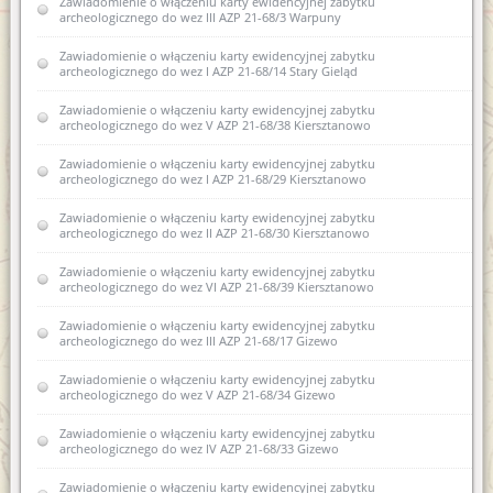
Zawiadomienie o włączeniu karty ewidencyjnej zabytku
ewidencji zabytków 1 AZP 24-68/11, Borowo, dz. nr 141, obr.
archeologicznego do wez III AZP 21-68/3 Warpuny
0001
Zawiadomienie o włączeniu karty ewidencyjnej zabytku
Zawiadomienie o wszczęciu postępowania administracyjnego w
archeologicznego do wez I AZP 21-68/14 Stary Gieląd
sprawie wydania pozwolenia na prowadzenie archeologicznych
badań powierzchniowych na trasie planowanej budowy
obwodnicy w miejscowości Gąski, obr. Zajdy w ciągi drogi
Zawiadomienie o włączeniu karty ewidencyjnej zabytku
krajowej.
archeologicznego do wez V AZP 21-68/38 Kiersztanowo
Zawiadomienie o włączeniu karty ewidencyjnej zabytku
Zawiadomienie o włączeniu karty ewidencyjnej zabytku
archeologicznego lądowego do wojewódzkiej ewidencji
archeologicznego do wez I AZP 21-68/29 Kiersztanowo
zabytków archeologicznych 1AZP 24-68/11 Borowo
Zawiadomienie o włączeniu karty ewidencyjnej zabytku
Zawiadomienie o zakończeniu postępowania
archeologicznego do wez II AZP 21-68/30 Kiersztanowo
administracyjnego w sprawie wydania pozwolenia na
prowadzenie archeologicznych badań powierzchniowych na
Zawiadomienie o włączeniu karty ewidencyjnej zabytku
trasie planowanej budowy obwodnicy miejscowości Gąski
archeologicznego do wez VI AZP 21-68/39 Kiersztanowo
Zawiadomienie o sporządzeniu nowej karty ewidencyjnej
Zawiadomienie o włączeniu karty ewidencyjnej zabytku
zabytku archeologicznego lądowego i zamiarze włączenia jej do
archeologicznego do wez III AZP 21-68/17 Gizewo
wez XVI AZP 22-66/32 Biskupiec
Zawiadomienie o włączeniu karty ewidencyjnej zabytku
Zawiadomienie o zamiarze włączenia do karty ewidencyjnej
archeologicznego do wez V AZP 21-68/34 Gizewo
zabytku archeologicznego lądowego do wojewódzkiej
ewidencji zabytków 12AZP 35-59/22 Sarnowo
Zawiadomienie o włączeniu karty ewidencyjnej zabytku
archeologicznego do wez IV AZP 21-68/33 Gizewo
Zawiadomienie o sporządzeniu nowej karty ewidencyjnej
zabytku archeologicznego III AZP23-62/22 Myki
Zawiadomienie o włączeniu karty ewidencyjnej zabytku