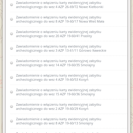
Zawiadomienie o włączeniu karty ewidencyjnej zabytku
zabytków nowej karty ewidencyjnej zabytku archeologicznego
archeologicznego do wez 4 AZP 26-69/72 Nowe Kiełbonki
lądowego w wojewódzkiej ewidencji zabytków 2 AZP 23-70/1
Kosewo
Zawiadomienie o włączeniu karty ewidencyjnej zabytku
archeologicznego do wez 8 AZP 19-60/17 Nowa Wieś Mała
Zawiadomienie o włączeniu do wojewódzkiej ewidencji
zabytków nowej karty ewidencyjnej zabytku archeologicznego
lądowego w wojewódzkiej ewidencji zabytków nr 2 AZP 20-
Zawiadomienie o włączeniu karty ewidencyjnej zabytku
67/12 w obrębie Samławki
archeologicznego do wez 20 AZP 19-60/41 Praslity
Zawiadomienie o zamiarze włączenia karty ewidencyjnej
Zawiadomienie o włączeniu karty ewidencyjnej zabytku
zabytku archeologicznego lądowego do wojewódzkiej
archeologicznego do wez 3 AZP 13-61/11 Górowo Iławeckie
ewidencji zabytków 1 AZP 35-58/15 Komorniki
Zawiadomienie o włączeniu karty ewidencyjnej zabytku
Zawiadomienie o włączeniu do wojewódzkiej ewidencji
archeologicznego do wez 14 AZP 19-60/35 Smolajny
zabytków karty ewidencyjnej zabytku archeologicznego
lądowego 9 AZP 18-61/15 Wichrowo
Zawiadomienie o włączeniu karty ewidencyjnej zabytku
archeologicznego do wez 4 AZP 19-60/53 Kosyń
Zawiadomienie o włączeniu do wojewódzkiej ewidencji
zabytków karty ewidencyjnej zabytku archeologicznego
Zawiadomienie o włączeniu karty ewidencyjnej zabytku
lądowego 7 AZP 18-61/47 Miłogórze
archeologicznego do wez 15 AZP 19-60/36 Smolajny
Zawiadomienie o zamiarze wyłączenia z wojewódzkiej
Zawiadomienie o włączeniu karty ewidencyjnej zabytku
ewidencji zabytków karty ewidencyjnej obiektu zabytkowego
archeologicznego do wez 2 AZP 19-60/29 Kosyń
Zawiadomienie o zamiarze włączenia karty ewidencyjnej
Zawiadomienie o włączeniu karty ewidencyjnej zabytku
zabytków archeologicznych lądowych do wojewódzkiej
archeologicznego do wez 8 AZP 19-60/13 Smolajny
ewidencji zabytków 23.10.2020r.