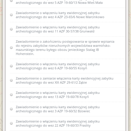
archeologicznego do wez 5 AZP 19-60/13 Nowa Wieś Mała
Zawiadomienie o zamiarze włączenia karty ewidencyjnej
zabytku archeologicznego lądowego do Wojewódzkiej
ewidencji zabytków 18 AZP 18-61/44 Stryjkowo
Zawiadomienie o włączeniu karty ewidencyjnej zabytku
archeologicznego do wez 4 AZP 23-65/6 Nowe Marcinkowo
Zawiadomienie o zamiarze włączenia karty ewidencyjnej
zabytku archeologicznego lądowego do Wojewódzkiej
Zawiadomienie o włączeniu karty ewidencyjnej zabytku
ewidencji zabytków 17 AZP 18-61/42 Stryjkowo
archeologicznego do wez 11 AZP 30-57/38 Grunwald
Zawiadomienie o zamiarze włączenia karty ewidencyjnej
Zawiadomienie o zakończeniu postępowania w sprawie wpisania
zabytku archeologicznego lądowego do Wojewódzkiej
do rejestru zabytków nieruchomych województwa warmińsko-
ewidencji zabytków 16 AZP 18-61/41 Stryjkowo
mazurskiego terenu byłego obozu jenieckiego Stalag IB
Hohenstein.
Zawiadomienie o zamiarze włączenia karty ewidencyjnej
zabytku archeologicznego lądowego do Wojewódzkiej
Zawiadomienie o włączeniu karty ewidencyjnej zabytku
ewidencji zabytków 14 AZP 18-61/39 Stryjkowo
archeologicznego do wez 6 AZP 19-60/55 Kosyń
Zawiadomienie o zamiarze włączenia karty ewidencyjnej
Zawiadomienie o zamiarze włączenia karty ewidencyjnej zabytku
zabytku archeologicznego lądowego do Wojewódzkiej
archeologicznego do wez XIII AZP 29-61/2 Ząbie
ewidencji zabytków 15 AZP 18-61/40 Stryjkowo
Zawiadomienie o włączeniu karty ewidencyjnej zabytku
Zawiadomienie o zamiarze włączenia karty ewidencyjnej
archeologicznego do wez 13 AZP 19-60/78 Kosyń
zabytku archeologicznego lądowego do Wojewódzkiej
ewidencji zabytków 12 AZP 18-61/33 Stryjkowo
Zawiadomienie o włączeniu karty ewidencyjnej zabytku
archeologicznego do wez 3 AZP 19-60/32 Bzowiec
Zawiadomienie o zamiarze włączenia karty ewidencyjnej
zabytku archeologicznego lądowego do Wojewódzkiej
Zawiadomienie o włączeniu karty ewidencyjnej zabytku
ewidencji zabytków 13 AZP 18-61/36 Stryjkowo
archeologicznego do wez 22 AZP 19-60/33 Praslity