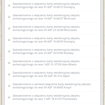
Zawiadomienie o zamiarze włączenia karty ewidencyjnej
Zawiadomienie o zamiarze włączenia karty ewidencyjnej
Zawiadomienie o włączeniu karty ewidencyjnej zabytku
zabytku archeologicznego lądowego do Wojewódzkiej
zabytku archeologicznego lądowego do Wojewódzkiej
archeologicznego do wez 41 AZP 19-60/73 Smolajny
ewidencji zabytków 10 AZP 27-74/11 Nowe Guty
ewidencji zabytków 13 AZP 18-61/36 Stryjkowo
Zawiadomienie o włączeniu karty ewidencyjnej zabytku
Zawiadomienie o włączeniu kart ewidencyjnych zabytków
archeologicznego do wez 14 AZP 19-60/27 Wichrowo
archeologicznych lądowych do wojewódzkiej ewidencji
zabytków w miejscowości Stryjkowo gm. Lidzbark Warmiński
Zawiadomienie o włączeniu karty ewidencyjnej zabytku
archeologicznego do wez VII AZP 23-52/40 Witoszewo
Zawiadomienie o włączeniu karty ewidencyjne zabytku
archeologicznego lądowego do wojewódzkiej ewidencji
zabytków archeologicznych 10 AZP 27-74/11 Nowe Guty
Zawiadomienie o włączeniu karty ewidencyjnej zabytku
archeologicznego do wez 40 AZP 19-60/59 Smolajny
Zawiadomienie o włączeniu kart ewidencyjnych zabytków
archeologicznych lądowych do wojewódzkiej ewidencji
Zawiadomienie o włączeniu karty ewidencyjnej zabytku
zabytków w miejscowości Stryjkowo
archeologicznego do wez 23 AZP 18-67/66 Robawy
Zawiadomienie o zamiarze włączenia do karty ewidencyjnej
Zawiadomienie o włączeniu karty ewidencyjnej zabytku
zabytku archeologicznego lądowego do wojewódzkiej
archeologicznego do wez I AZP 31-577/8 Stare Miasto
ewidencji zabytków18 AZP 27-66/32 Stare Kiejkuty
Zawiadomienie o włączeniu karty ewidencyjnej zabytku
Zawiadomienie o zamiarze włączenia do karty ewidencyjnej
archeologicznego do wez XIII AZP 29-31/2 Ząbie
zabytku archeologicznego lądowego do wojewódzkiej
ewidencji zabytków 1 AZP 29-57/19 Dylewo
Zawiadomienie o zamiarze włączenia karty ewidencyjnej zabytku
archeologicznego do wez VII AZP 19-60/65 Kosyń
Zawiadomienie o zamiarze włączenia do karty ewidencyjnej
zabytku archeologicznego lądowego do wojewódzkiej
Zawiadomienie o włączeniu karty ewidencyjnej zabytku
ewidencji zabytków XLII AZP 25-61/72 Bartąg
archeologicznego do wez 7 AZP 18-61/37 Piotraszewo
Zawiadomienie o zamiarze włączenia do karty ewidencyjnej