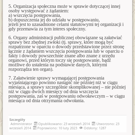
Zawiadomienie o włączeniu karty ewidencyjnej zabytku
zabytków nowej karty ewidencyjnej zabytku archeologicznego
5. Organizacja społeczna może w sprawie dotyczącej innej
archeologicznego do wez 4 AZP 26-69/72 Nowe Kiełbonki
lądowego w wojewódzkiej ewidencji zabytków 2 AZP 23-70/1
osoby występować z żądaniem:
Kosewo
a) wszczęcia postępowania,
Zawiadomienie o włączeniu karty ewidencyjnej zabytku
b) dopuszczenia jej do udziału w postępowaniu,
archeologicznego do wez 8 AZP 19-60/17 Nowa Wieś Mała
Zawiadomienie o włączeniu do wojewódzkiej ewidencji
jeżeli jest to uzasadnione celami statutowymi tej organizacji i
zabytków nowej karty ewidencyjnej zabytku archeologicznego
gdy przemawia za tym interes społeczny.
lądowego w wojewódzkiej ewidencji zabytków nr 2 AZP 20-
Zawiadomienie o włączeniu karty ewidencyjnej zabytku
67/12 w obrębie Samławki
archeologicznego do wez 20 AZP 19-60/41 Praslity
6. Organy administracji publicznej obowiązane są załatwiać
sprawy bez zbędnej zwłoki (tj. sprawy, które mogą być
Zawiadomienie o zamiarze włączenia karty ewidencyjnej
rozpatrzone w oparciu o dowody przedstawione przez stronę
Zawiadomienie o włączeniu karty ewidencyjnej zabytku
zabytku archeologicznego lądowego do wojewódzkiej
łącznie z żądaniem wszczęcia postępowania lub w oparciu o
archeologicznego do wez 3 AZP 13-61/11 Górowo Iławeckie
ewidencji zabytków 1 AZP 35-58/15 Komorniki
fakty i dowody powszechnie znane albo znane z urzędu
organowi, przed którym toczy się postępowanie, bądź
Zawiadomienie o włączeniu karty ewidencyjnej zabytku
Zawiadomienie o włączeniu do wojewódzkiej ewidencji
możliwe do ustalenia na podstawie danych, którymi
archeologicznego do wez 14 AZP 19-60/35 Smolajny
zabytków karty ewidencyjnej zabytku archeologicznego
rozporządza ten organ).
lądowego 9 AZP 18-61/15 Wichrowo
Zawiadomienie o włączeniu karty ewidencyjnej zabytku
7. Załatwienie sprawy wymagającej postępowania
archeologicznego do wez 4 AZP 19-60/53 Kosyń
wyjaśniającego powinno nastąpić nie później niż w ciągu
Zawiadomienie o włączeniu do wojewódzkiej ewidencji
miesiąca, a sprawy szczególnie skomplikowanej – nie później
zabytków karty ewidencyjnej zabytku archeologicznego
niż w ciągu dwóch miesięcy od dnia wszczęcia
Zawiadomienie o włączeniu karty ewidencyjnej zabytku
lądowego 7 AZP 18-61/47 Miłogórze
archeologicznego do wez 15 AZP 19-60/36 Smolajny
postępowania, zaś w postępowaniu odwoławczym – w ciągu
miesiąca od dnia otrzymania odwołania.
Zawiadomienie o zamiarze wyłączenia z wojewódzkiej
Zawiadomienie o włączeniu karty ewidencyjnej zabytku
ewidencji zabytków karty ewidencyjnej obiektu zabytkowego
archeologicznego do wez 2 AZP 19-60/29 Kosyń
Zawiadomienie o zamiarze włączenia karty ewidencyjnej
Szczegóły
Zawiadomienie o włączeniu karty ewidencyjnej zabytku
zabytków archeologicznych lądowych do wojewódzkiej
Administrator
Opublikowano: 23 wrzesień 2014
Utworzono: 23
archeologicznego do wez 8 AZP 19-60/13 Smolajny
ewidencji zabytków 23.10.2020r.
wrzesień 2014
Poprawiono: 10 luty 2023
Odsłony: 1287