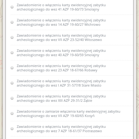
Zawiadomienie o zamiarze włączenia karty ewidencyjnej
Zawiadomienie o zamiarze włączenia karty ewidencyjnej
Zawiadomienie o włączeniu karty ewidencyjnej zabytku
zabytku archeologicznego lądowego do Wojewódzkiej
zabytku archeologicznego lądowego do Wojewódzkiej
archeologicznego do wez 41 AZP 19-60/73 Smolajny
ewidencji zabytków 10 AZP 27-74/11 Nowe Guty
ewidencji zabytków 13 AZP 18-61/36 Stryjkowo
Zawiadomienie o włączeniu karty ewidencyjnej zabytku
Zawiadomienie o włączeniu kart ewidencyjnych zabytków
archeologicznego do wez 14 AZP 19-60/27 Wichrowo
archeologicznych lądowych do wojewódzkiej ewidencji
zabytków w miejscowości Stryjkowo gm. Lidzbark Warmiński
Zawiadomienie o włączeniu karty ewidencyjnej zabytku
archeologicznego do wez VII AZP 23-52/40 Witoszewo
Zawiadomienie o włączeniu karty ewidencyjne zabytku
archeologicznego lądowego do wojewódzkiej ewidencji
zabytków archeologicznych 10 AZP 27-74/11 Nowe Guty
Zawiadomienie o włączeniu karty ewidencyjnej zabytku
archeologicznego do wez 40 AZP 19-60/59 Smolajny
Zawiadomienie o włączeniu kart ewidencyjnych zabytków
archeologicznych lądowych do wojewódzkiej ewidencji
Zawiadomienie o włączeniu karty ewidencyjnej zabytku
zabytków w miejscowości Stryjkowo
archeologicznego do wez 23 AZP 18-67/66 Robawy
Zawiadomienie o zamiarze włączenia do karty ewidencyjnej
Zawiadomienie o włączeniu karty ewidencyjnej zabytku
zabytku archeologicznego lądowego do wojewódzkiej
archeologicznego do wez I AZP 31-577/8 Stare Miasto
ewidencji zabytków18 AZP 27-66/32 Stare Kiejkuty
Zawiadomienie o włączeniu karty ewidencyjnej zabytku
Zawiadomienie o zamiarze włączenia do karty ewidencyjnej
archeologicznego do wez XIII AZP 29-31/2 Ząbie
zabytku archeologicznego lądowego do wojewódzkiej
ewidencji zabytków 1 AZP 29-57/19 Dylewo
Zawiadomienie o zamiarze włączenia karty ewidencyjnej zabytku
archeologicznego do wez VII AZP 19-60/65 Kosyń
Zawiadomienie o zamiarze włączenia do karty ewidencyjnej
zabytku archeologicznego lądowego do wojewódzkiej
Zawiadomienie o włączeniu karty ewidencyjnej zabytku
ewidencji zabytków XLII AZP 25-61/72 Bartąg
archeologicznego do wez 7 AZP 18-61/37 Piotraszewo
Zawiadomienie o zamiarze włączenia do karty ewidencyjnej