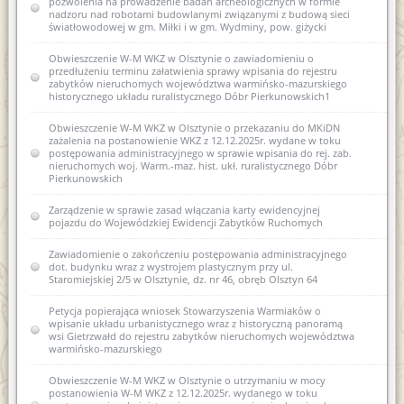
pozwolenia na prowadzenie badań archeologicznych w formie
Zawiadomienie o zamiarze włączenia karty ewidencyjnej
nadzoru nad robotami budowlanymi związanymi z budową sieci
zabytków archeologicznych lądowych do wojewódzkiej
światłowodowej w gm. Miłki i w gm. Wydminy, pow. giżycki
ewidencji zabytków 3 AZP 13-61/10 Piasty Wielkie
Obwieszczenie W-M WKZ w Olsztynie o zawiadomieniu o
Zawiadomienie o zamiarze włączenia karty ewidencyjnej
przedłużeniu terminu załatwienia sprawy wpisania do rejestru
zabytków archeologicznych lądowych do wojewódzkiej
zabytków nieruchomych województwa warmińsko-mazurskiego
ewidencji zabytków 7 AZP 19-60/75 Łęgno
historycznego układu ruralistycznego Dóbr Pierkunowskich1
Zawiadomienie o zamiarze włączenia karty ewidencyjnej
Obwieszczenie W-M WKZ w Olsztynie o przekazaniu do MKiDN
zabytków archeologicznych lądowych do wojewódzkiej
zażalenia na postanowienie WKZ z 12.12.2025r. wydane w toku
ewidencji zabytków 28 AZP 19-60/70 Smolajny
postępowania administracyjnego w sprawie wpisania do rej. zab.
nieruchomych woj. Warm.-maz. hist. ukł. ruralistycznego Dóbr
Zawiadomienie o włączeniu karty ewidencyjnej zabytku
Pierkunowskich
archeologicznego lądowego do wojewódzkiej ewidencji
zabytków 3 AZP 13-61/10 Piasty Wielkie
Zarządzenie w sprawie zasad włączania karty ewidencyjnej
pojazdu do Wojewódzkiej Ewidencji Zabytków Ruchomych
Zawiadomienie o włączeniu karty ewidencyjnej zabytku
archeologicznego lądowego do wojewódzkiej ewidencji
Zawiadomienie o zakończeniu postępowania administracyjnego
zabytków 7 AZP 19-60/75 Łęgno
dot. budynku wraz z wystrojem plastycznym przy ul.
Staromiejskiej 2/5 w Olsztynie, dz. nr 46, obręb Olsztyn 64
Zawiadomienie o włączeniu karty ewidencyjnej zabytku
archeologicznego lądowego do wojewódzkiej ewidencji
Petycja popierająca wniosek Stowarzyszenia Warmiaków o
zabytków 18 AZP 27-66/32 Stare Kiejkuty
wpisanie układu urbanistycznego wraz z historyczną panoramą
wsi Gietrzwałd do rejestru zabytków nieruchomych województwa
Zawiadomienie o sporządzeniu nowej karty ewidencyjnej
warmińsko-mazurskiego
zabytku archeologicznego V AZP 25-61/23 Tomaszkowo
Obwieszczenie W-M WKZ w Olsztynie o utrzymaniu w mocy
Zawiadomienie o zamiarze włączenia karty ewidencyjnej
postanowienia W-M WKZ z 12.12.2025r. wydanego w toku
zabytku archeologicznego do wojewódzkiej ewidencji