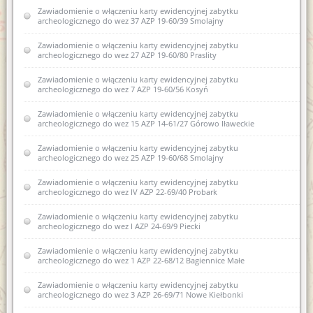
zabytku archeologicznego do wojewódzkiej ewidencji
Zawiadomienie o włączeniu karty ewidencyjnej zabytku
zabytków 7 AZP 19-68/54 Swięta Lipka
archeologicznego do wez 37 AZP 19-60/39 Smolajny
Zawiadomienie o sporządzeniu nowej karty ewidencyjnej
Zawiadomienie o włączeniu karty ewidencyjnej zabytku
zabytku archeologicznego lądowego 2 AZP 22-62/4 Barczewko
archeologicznego do wez 27 AZP 19-60/80 Praslity
Zawiadomienie o zamiarze włączenia karty ewidencyjnej
Zawiadomienie o włączeniu karty ewidencyjnej zabytku
zabytku archeologicznego lądowego do Wojewódzkiej
archeologicznego do wez 7 AZP 19-60/56 Kosyń
ewidencji zabytków 9 AZP 23-62/25 Łęgajny
Zawiadomienie o włączeniu karty ewidencyjnej zabytku
Zawiadomienie o zamiarze sporządzenia nowej karty
archeologicznego do wez 15 AZP 14-61/27 Górowo Iławeckie
ewidencyjnej zabytku archeologicznego lądowego w
wojewódzkiej ewidencji zabytków nr 2 AZP 20-67/12 w obrębie
Samławki
Zawiadomienie o włączeniu karty ewidencyjnej zabytku
archeologicznego do wez 25 AZP 19-60/68 Smolajny
Zawiadomienie o zamiarze sporządzenia nowej karty
ewidencyjnej zabytku archeologicznego lądowego w
Zawiadomienie o włączeniu karty ewidencyjnej zabytku
wojewódzkiej ewidencji zabytków 2 AZP 23-70/1 Kosewo
archeologicznego do wez IV AZP 22-69/40 Probark
Zawiadomienie o zamiarze włączenia do wojewódzkiej karty
Zawiadomienie o włączeniu karty ewidencyjnej zabytku
ewidencyjnej zabytku archeologicznego lądowego AZP 19-68/54
archeologicznego do wez I AZP 24-69/9 Piecki
Zawiadomienie o wszczęciu postępowania administracyjnego w
Zawiadomienie o włączeniu karty ewidencyjnej zabytku
sprawie wydania pozwolenia na prowadzenie archeologicznych
archeologicznego do wez 1 AZP 22-68/12 Bagiennice Małe
badań powierzchniowych w zakresie planowanej rozbudowy
drogi krajowej nr 51 na odcinku obwodnicy miejscowości
Zawiadomienie o włączeniu karty ewidencyjnej zabytku
Smolajny
archeologicznego do wez 3 AZP 26-69/71 Nowe Kiełbonki
Zawiadomienie o włączeniu do wojewódzkiej ewidencji