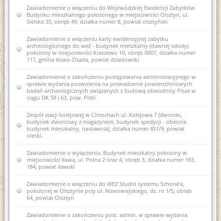
Zawiadomienie o sporządzeniu nowej karty ewidencyjnej
Zawiadomienie o włączeniu do Wojewódzkiej Ewidencji Zabytków
zabytku archeologicznego i zamiarze włączenia jej do wez I AZP
Budynku mieszkalnego położonego w miejscowości Olsztyn, ul.
13-62/1 Wiewiórki
Sielska 35, obręb 49, działka numer 8, powiat olsztyński
Zawiadomienie o włączeniu do wojewódzkiej ewidencji
Zawiadomienie o włączeniu karty ewidencyjnej zabytku
zabytków nowej karty ewidencyjnej zabytku archeologicznego
archeologicznego do weź - budynek mieszkalny (dawnej szkoły)
lądowego w wojewódzkiej ewidencji zabytków 13 AZP 26-68/9
położony w miejscowości Kraszewo 10, obręb 0007, działka numer
Machary
117, gmina Iłowo-Osada, powiat dziadowski
Zawiadomienie o włączeniu do wojewódzkiej ewidencji
Zawiadomienie o zakończeniu postępowania administracyjnego w
zabytków nowej karty ewidencyjnej zabytku archeologicznego
sprawie wydania pozwolenia na prowadzenie powierzchniowych
lądowego w wojewódzkiej ewidencji zabytków 14 AZP 26-68/10
badań archeologicznych związanych z budową obwodnicy Pisza w
Machary
ciągu DK 58 i 63, pow. Piski
Zawiadomienie o włączeniu do wojewódzkiej ewidencji
Zespół stacji kolejowej w Cimochach ul. Kolejowa 7 (dworzec,
zabytków nowej karty ewidencyjnej zabytku archeologicznego
budynek dworcowy z magazynem, budynek spedycji - obecnie
lądowego w wojewódzkiej ewidencji zabytków 14 AZP 26-69/69
budynek mieszkalny, nastawnia), działka numer 451/9, powiat
Mojtyny
olecki.
Zawiadomienie o włączeniu do wojewódzkiej ewidencji
Zawiadomienie o wyłączeniu: Budynek mieszkalny położony w
zabytków nowej karty ewidencyjnej zabytku archeologicznego
miejscowości Iława, ul. Polna 2 oraz 4, obręb 3, działka numer 183,
lądowego w wojewódzkiej ewidencji zabytków I AZP 26-68/1
184, powiat iławski
Babięta
Zawiadomienie o włączeniu do WEZ Studni systemu Schone’a,
Zawiadomienie o włączeniu do wojewódzkiej ewidencji
położonej w Olsztynie przy ul. Nowowiejskiego, dz. nr 1/5, obręb
zabytków nowej karty ewidencyjnej zabytku archeologicznego
64, powiat Olsztyn
lądowego w wojewódzkiej ewidencji zabytków I AZP 13-62/1
Wiewiórki
Zawiadomienie o zakończeniu post. admin. w sprawie wydania