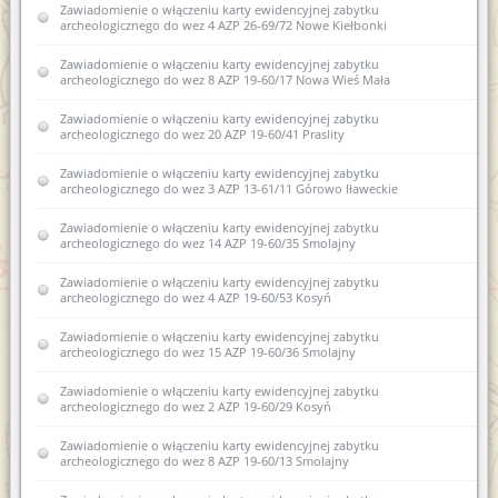
Zawiadomienie o włączeniu karty ewidencyjnej zabytku
zabytków nowej karty ewidencyjnej zabytku archeologicznego
archeologicznego do wez 4 AZP 26-69/72 Nowe Kiełbonki
lądowego w wojewódzkiej ewidencji zabytków 2 AZP 23-70/1
Kosewo
Zawiadomienie o włączeniu karty ewidencyjnej zabytku
archeologicznego do wez 8 AZP 19-60/17 Nowa Wieś Mała
Zawiadomienie o włączeniu do wojewódzkiej ewidencji
zabytków nowej karty ewidencyjnej zabytku archeologicznego
lądowego w wojewódzkiej ewidencji zabytków nr 2 AZP 20-
Zawiadomienie o włączeniu karty ewidencyjnej zabytku
67/12 w obrębie Samławki
archeologicznego do wez 20 AZP 19-60/41 Praslity
Zawiadomienie o zamiarze włączenia karty ewidencyjnej
Zawiadomienie o włączeniu karty ewidencyjnej zabytku
zabytku archeologicznego lądowego do wojewódzkiej
archeologicznego do wez 3 AZP 13-61/11 Górowo Iławeckie
ewidencji zabytków 1 AZP 35-58/15 Komorniki
Zawiadomienie o włączeniu karty ewidencyjnej zabytku
Zawiadomienie o włączeniu do wojewódzkiej ewidencji
archeologicznego do wez 14 AZP 19-60/35 Smolajny
zabytków karty ewidencyjnej zabytku archeologicznego
lądowego 9 AZP 18-61/15 Wichrowo
Zawiadomienie o włączeniu karty ewidencyjnej zabytku
archeologicznego do wez 4 AZP 19-60/53 Kosyń
Zawiadomienie o włączeniu do wojewódzkiej ewidencji
zabytków karty ewidencyjnej zabytku archeologicznego
Zawiadomienie o włączeniu karty ewidencyjnej zabytku
lądowego 7 AZP 18-61/47 Miłogórze
archeologicznego do wez 15 AZP 19-60/36 Smolajny
Zawiadomienie o zamiarze wyłączenia z wojewódzkiej
Zawiadomienie o włączeniu karty ewidencyjnej zabytku
ewidencji zabytków karty ewidencyjnej obiektu zabytkowego
archeologicznego do wez 2 AZP 19-60/29 Kosyń
Zawiadomienie o zamiarze włączenia karty ewidencyjnej
Zawiadomienie o włączeniu karty ewidencyjnej zabytku
zabytków archeologicznych lądowych do wojewódzkiej
archeologicznego do wez 8 AZP 19-60/13 Smolajny
ewidencji zabytków 23.10.2020r.