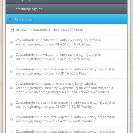
Informacje ogólne
Ełk
Aktualności
Elbląg
KPA - sposób postępowania podczas przyjmowania dokumentów
Ponowne wykorzystanie informacji publicznej
Archiwum aktualności - do końca 2022 roku
Kolejność rozpatrywania spraw
Zawiadomienie o włączeniu karty ewidencyjnej zabytku
Zawiadomienie o wszczęciu postępowania administracyjnego w
archeologicznego do wez 44 AZP 25-61/74 Bartąg
sprawie wpisania do rejestru zabytków dawnych koszar
piechoty w Biskupcu
Skargi i wnioski
Zawiadomienie o włączeniu karty ewidencyjnej zabytku
archeologicznego do wez 45 AZP 25-61/75 Bartąg
Zawiadomienie o zamiarze sporządzenia nowej karty
Regulaminy Urzędu
ewidencyjnej zabytku archeologicznego ujętego w
wojewódzkiej ewidencji zabytków II AZP 22-62/4
Zawiadomienie o zamiarze włączenia karty ewidencyjnej zabytku
Majątek
Regulamin Organizacyjny WUOZ w Olsztynie
archeologicznego do wez 7 AZP 19-60/56 Kosyń
Pozwolenie w sprawie powierzchniowych badań
Podstawa prawna
Statut prawny
archeologicznych
Zawiadomienie o sporządzeniu nowej karty zabytku
archeologicznego, zamiarze włączenia jej do wez oraz włączenia
Wykaz stanowisk WUOZ i kontakty
stanowiska archeologicznego 4 AZP 19-60 Nowa Wieś Mała/9
USTAWA o ochronie zabytków i opiece nad zabytkami (Dz.U.
Zmiany w Kodeksie postępowania administracyjnego
2003 nr 162, poz. 1568)
(poradnik)
Elektroniczna Skrzynka Podawcza - składanie pism i wniosków
Zawiadomienie o zamiarze włączenia karty ewidencyjnej zabytku
drogą elektroniczną
archeologicznego do wez 23 AZP 19-60/45 Praslity
USTAWA z dnia 16 kwietnia 2004 r o ochronie przyrody (Dz. U.
Wycinka drzew od 1 stycznia 2017 r
Nr 92, poz. 880)
Kierownictwo jednostki
Zawiadomienie o zamiarze włączenia karty ewidencyjnej zabytku
Współpraca Generalnego Konserwatora Zabytków i Głównego
archeologicznego do wez 27 AZP 19-60/80 Praslity
USTAWA z dnia 27 marca 2003 r. o planowaniu i
Konserwatora Przyrody
zagospodarowaniu przestrzennym (Dz. U. z dnia 10 maja 2003
DEKLARACJA DOSTĘPNOŚCI
r.)
Zawiadomienie o zamiarze włączenia karty ewidencyjnej zabytku
Obowiązki właścicieli i posiadaczy zabytków