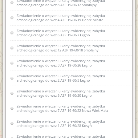
Zawiadomienie o włączeniu karty ewidencyjnej zabytku
Zawiadomienie o zamiarze sporządzenia nowej karty
archeologicznego do wez 8 AZP 19-60/12 Smolajny
ewidencyjnej zabytku archeologicznego lądowego w
wojewódzkiej ewidencji zabytków 4 AZP 20-60/11 Leginy
Zawiadomienie o włączeniu karty ewidencyjnej zabytku
archeologicznego do wez 4 AZP 19-60/19 Dobre Miasto
Zawiadomienie o zamiarze włączenia karty ewidencyjnej
zabytków archeologicznych lądowych do wojewódzkiej
ewidencji zabytków AZP 25-69/22 Piecki
Zawiadomienie o włączeniu karty ewidencyjnej zabytku
archeologicznego do wez 6 AZP 19-60/7 Łęgno
Zawiadomienie o wszczęciu postępowania administracyjnego w
sprawie wpisania do rejestru zabytków archeologicznych
Zawiadomienie o włączeniu karty ewidencyjnej zabytku
fragmentów kamiennych dawnej zabudowy Biskupiec, dz. nr
archeologicznego do wez 12 AZP 19-60/18 Smolajny
65/10
Zawiadomienie o włączeniu karty ewidencyjnej zabytku
Zawiadomienie o włączeniu do wojewódzkiej ewidencji
archeologicznego do wez 3 AZP 19-60/26 Łęgno
zabytków karty ewidencyjnej zabytku archeologicznego
lądowego XII AZP 25-69-61/22 Piecki
Zawiadomienie o włączeniu karty ewidencyjnej zabytku
archeologicznego do wez 2 AZP 19-60/5 Łęgno
Zawiadomienie o włączeniu kart ewidencyjnych zabytków
archeologicznych lądowych do wojewódzkiej ewidencji
Zawiadomienie o włączeniu karty ewidencyjnej zabytku
zabytków (Pomorowo, gm. Lidzbark Warmiński)
archeologicznego do wez 5 AZP 19-60/20 Łęgno
Zawiadomienie o włączeniu kart ewidencyjnych zabytków
Zawiadomienie o włączeniu karty ewidencyjnej zabytku
archeologicznych lądowych do wojewódzkiej ewidencji
archeologicznego do wez 7 AZP 19-60/22 Nowa Wieś Mała
zabytków 26AZP 19-60/80 Smolajny
Zawiadomienie o włączeniu karty ewidencyjnej zabytku
Zawiadomienie o włączeniu karty ewidencyjnej zabytku
archeologicznego do wez 1 AZP 19-60/28 Kosyń
archeologicznego lądowego do wojewódzkiej ewidencji
zabytków 2AZP 17-62/50 Pilnik
Zawiadomienie o włączeniu karty ewidencyjnej zabytku