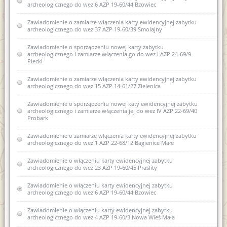
archeologicznego do wez 6 AZP 19-60/44 Bzowiec
Rozporządzenie w sprawie oraganizacji wojewódzkich urzędów
Porozumienie z dnia 28 sierpnia 2014r.
Współczesne metody konserwacji budownictwa
ochrony zabytków (Dz.U. z 2004r. nr 75 poz 706)
Zawiadomienie o zamiarze włączenia karty ewidencyjnej zabytku
zabytkowego - termomodernizacja
archeologicznego do wez 37 AZP 19-60/39 Smolajny
Zawiadomienie o wydaniu decyzji w sprawie wpisania do
USTAWA z dnia 29 stycznia 2004 r Prawo zamówień publicznych
rejestru dawnych koszar piechoty w Biskupcu
(Dz. U. Nr 113, poz. 759 ze zm.)
Zawiadomienie o sporządzeniu nowej karty zabytku
archeologicznego i zamiarze włączenia go do wez I AZP 24-69/9
Kwalifikacje osób prowadzących prace przy zabytkach
Piecki
USTAWA z dnia 7 lipca 1994 r. Prawo budowlane (Dz. U. Nr 89,
poz. 414 ze zm.)
Akty prawne regulujące prowadzenie prac przy zabytkach
Zawiadomienie o zamiarze włączenia karty ewidencyjnej zabytku
wpisanych do rejestru zabytków
archeologicznego do wez 15 AZP 14-61/27 Zielenica
Decyzja w sprawie wpisu do rejestru zabytków województwa
Zawiadomienie o sporządzeniu nowej katy ewidencyjnej zabytku
warmińsko-mazurskiego elementów komponowanej zieleni
archeologicznego i zamiarze włączenia jej do wez IV AZP 22-69/40
Śródmieścia Olsztyna
Probark
Zawiadomienie o wszczęciu postępowania administracyjnego
Zawiadomienie o zamiarze włączenia karty ewidencyjnej zabytku
dotyczącego badań AZP w obr. Pomnik gm Korsze oraz w obr.
archeologicznego do wez 1 AZP 22-68/12 Bagienice Małe
Równina Dolna gm. Korsze
Zawiadomienie o włączeniu karty ewidencyjnej zabytku
Zawiadomienie o włączeniu karty ewidencyjnej zabytku do
archeologicznego do wez 23 AZP 19-60/45 Praslity
wojewódzkiej ewidencji zabytków - XLIII AZP16-51/38
Zawiadomienie o włączeniu karty ewidencyjnej zabytku
Zawiadomienie o zamiarze włączenia karty ewidencyjnej
archeologicznego do wez 6 AZP 19-60/44 Bzowiec
zabytku archeologicznego do wojewódzkiej ewidencji
zabytków 9 AZP 23-62/25
Zawiadomienie o włączeniu karty ewidencyjnej zabytku
archeologicznego do wez 4 AZP 19-60/3 Nowa Wieś Mała
Zawiadomienie o zamiarze włączenia karty ewidencyjnej