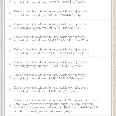
archeologicznego do wez IX AZP 21-68/27 Polska Wieś
Zawiadomienie o zamiarze włączenia do karty ewidencyjnej
zabytku archeologicznego lądowego do wojewódzkiej
ewidencji zabytków 10AZP 23-63/48 Rejczuchy Zalesie
Zawiadomienie o włączeniu karty ewidencyjnej zabytku
archeologicznego do wez XVIII AZP 18-64/8 Prosity
Zawiadomienie o włączeniu do wojewódzkiej ewidencji
zabytków nowej karty ewidencyjnej zabytku archeologicznego
Zawiadomienie o włączeniu karty ewidencyjnej zabytku
lądowego w wojewódzkiej ewidencji zabytków XVI AZP 22-
archeologicznego do wez VII AZP 21-64/10 Zyndaki
66/32 Biskupiec
Zawiadomienie o włączeniu karty ewidencyjnej zabytku
Zawiadomienie o włączeniu karty ewidencyjnej zabytku
archeologicznego do wez V AZP 24-66/13 Popowa Wola
archeologicznego lądowego do wojewódzkiej ewidencji
zabytków 12AZP 35-59/22 Sarnowo
Zawiadomienie o włączeniu karty ewidencyjnej zabytku
archeologicznego do wez 20 AZP 26-69/73 Stare Kiełbonki
Zawiadomienie o zamiarze włączenia karty ewidencyjnej
zabytku archeologicznego lądowego do wojewódzkiej
Zawiadomienie o włączeniu karty ewidencyjnej zabytku
ewidencji zabytków 22 AZP 26-69/69 Mojtyny
archeologicznego do wez 112 AZP 24-61/43 Olsztyn
Zawiadomienie o zamiarze włączenia karty ewidencyjnej
Zawiadomienie o włączeniu karty ewidencyjnej zabytku
zabytku archeologicznego lądowego do wojewódzkiej
archeologicznego do wez II AZP 35-58/12 Działdowo
ewidencji zabytków 13 AZP 26-68/9 Machary
Zawiadomienie o włączeniu karty ewidencyjnej zabytku
Zawiadomienie o zamiarze włączenia karty ewidencyjnej
archeologicznego do wez II AZP 33-55/2 Tarczyny
zabytku archeologicznego lądowego do wojewódzkiej
ewidencji zabytków 14 AZP 26-68/10 Machary
Zawiadomienie o zamiarze włączenia do Wojewódzkiej Ewidencji
Zabytków Cmentarza ewangelicko-augsburskiego (wcześniej
Zawiadomienie o sporządzeniu nowej karty ewidencyjnej
ariański) położonego w miejscowości Prażmowo, działka nr 682,
zabytku archeologicznego I AZP 26-68/1 Babięta
obręb Prażmowo, gmina Ryn, powiat giżycki