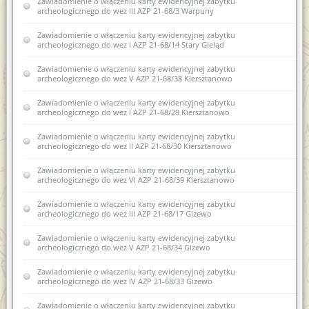
Zawiadomienie o włączeniu karty ewidencyjnej zabytku
ewidencji zabytków 1 AZP 24-68/11, Borowo, dz. nr 141, obr.
archeologicznego do wez III AZP 21-68/3 Warpuny
0001
Zawiadomienie o włączeniu karty ewidencyjnej zabytku
Zawiadomienie o wszczęciu postępowania administracyjnego w
archeologicznego do wez I AZP 21-68/14 Stary Gieląd
sprawie wydania pozwolenia na prowadzenie archeologicznych
badań powierzchniowych na trasie planowanej budowy
obwodnicy w miejscowości Gąski, obr. Zajdy w ciągi drogi
Zawiadomienie o włączeniu karty ewidencyjnej zabytku
krajowej.
archeologicznego do wez V AZP 21-68/38 Kiersztanowo
Zawiadomienie o włączeniu karty ewidencyjnej zabytku
Zawiadomienie o włączeniu karty ewidencyjnej zabytku
archeologicznego lądowego do wojewódzkiej ewidencji
archeologicznego do wez I AZP 21-68/29 Kiersztanowo
zabytków archeologicznych 1AZP 24-68/11 Borowo
Zawiadomienie o włączeniu karty ewidencyjnej zabytku
Zawiadomienie o zakończeniu postępowania
archeologicznego do wez II AZP 21-68/30 Kiersztanowo
administracyjnego w sprawie wydania pozwolenia na
prowadzenie archeologicznych badań powierzchniowych na
Zawiadomienie o włączeniu karty ewidencyjnej zabytku
trasie planowanej budowy obwodnicy miejscowości Gąski
archeologicznego do wez VI AZP 21-68/39 Kiersztanowo
Zawiadomienie o sporządzeniu nowej karty ewidencyjnej
Zawiadomienie o włączeniu karty ewidencyjnej zabytku
zabytku archeologicznego lądowego i zamiarze włączenia jej do
archeologicznego do wez III AZP 21-68/17 Gizewo
wez XVI AZP 22-66/32 Biskupiec
Zawiadomienie o włączeniu karty ewidencyjnej zabytku
Zawiadomienie o zamiarze włączenia do karty ewidencyjnej
archeologicznego do wez V AZP 21-68/34 Gizewo
zabytku archeologicznego lądowego do wojewódzkiej
ewidencji zabytków 12AZP 35-59/22 Sarnowo
Zawiadomienie o włączeniu karty ewidencyjnej zabytku
archeologicznego do wez IV AZP 21-68/33 Gizewo
Zawiadomienie o sporządzeniu nowej karty ewidencyjnej
zabytku archeologicznego III AZP23-62/22 Myki
Zawiadomienie o włączeniu karty ewidencyjnej zabytku