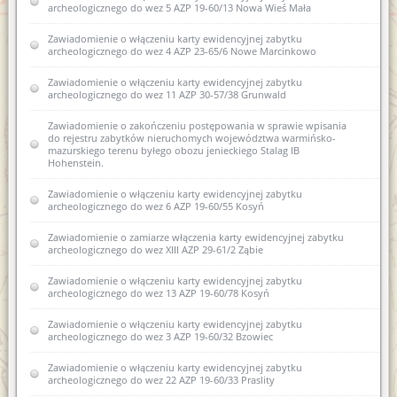
archeologicznego do wez 5 AZP 19-60/13 Nowa Wieś Mała
Zawiadomienie o zamiarze włączenia karty ewidencyjnej
zabytku archeologicznego lądowego do Wojewódzkiej
ewidencji zabytków 18 AZP 18-61/44 Stryjkowo
Zawiadomienie o włączeniu karty ewidencyjnej zabytku
archeologicznego do wez 4 AZP 23-65/6 Nowe Marcinkowo
Zawiadomienie o zamiarze włączenia karty ewidencyjnej
zabytku archeologicznego lądowego do Wojewódzkiej
Zawiadomienie o włączeniu karty ewidencyjnej zabytku
ewidencji zabytków 17 AZP 18-61/42 Stryjkowo
archeologicznego do wez 11 AZP 30-57/38 Grunwald
Zawiadomienie o zamiarze włączenia karty ewidencyjnej
Zawiadomienie o zakończeniu postępowania w sprawie wpisania
zabytku archeologicznego lądowego do Wojewódzkiej
do rejestru zabytków nieruchomych województwa warmińsko-
ewidencji zabytków 16 AZP 18-61/41 Stryjkowo
mazurskiego terenu byłego obozu jenieckiego Stalag IB
Hohenstein.
Zawiadomienie o zamiarze włączenia karty ewidencyjnej
zabytku archeologicznego lądowego do Wojewódzkiej
Zawiadomienie o włączeniu karty ewidencyjnej zabytku
ewidencji zabytków 14 AZP 18-61/39 Stryjkowo
archeologicznego do wez 6 AZP 19-60/55 Kosyń
Zawiadomienie o zamiarze włączenia karty ewidencyjnej
Zawiadomienie o zamiarze włączenia karty ewidencyjnej zabytku
zabytku archeologicznego lądowego do Wojewódzkiej
archeologicznego do wez XIII AZP 29-61/2 Ząbie
ewidencji zabytków 15 AZP 18-61/40 Stryjkowo
Zawiadomienie o włączeniu karty ewidencyjnej zabytku
Zawiadomienie o zamiarze włączenia karty ewidencyjnej
archeologicznego do wez 13 AZP 19-60/78 Kosyń
zabytku archeologicznego lądowego do Wojewódzkiej
ewidencji zabytków 12 AZP 18-61/33 Stryjkowo
Zawiadomienie o włączeniu karty ewidencyjnej zabytku
archeologicznego do wez 3 AZP 19-60/32 Bzowiec
Zawiadomienie o zamiarze włączenia karty ewidencyjnej
zabytku archeologicznego lądowego do Wojewódzkiej
Zawiadomienie o włączeniu karty ewidencyjnej zabytku
ewidencji zabytków 13 AZP 18-61/36 Stryjkowo
archeologicznego do wez 22 AZP 19-60/33 Praslity