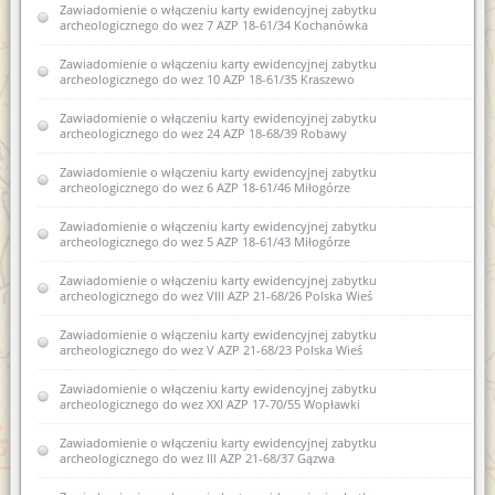
Zawiadomienie o włączeniu karty ewidencyjnej zabytku
zabytku archeologicznego lądowego do wojewódzkiej
archeologicznego do wez 7 AZP 18-61/34 Kochanówka
ewidencji zabytków III AZP 15-53/12 Nowe Monasterzysko
Zawiadomienie o włączeniu karty ewidencyjnej zabytku
Zawiadomienie o włączeniu karty ewidencyjnej zabytku
archeologicznego do wez 10 AZP 18-61/35 Kraszewo
archeologicznego lądowego do wojewódzkiej ewidencji
zabytków 1 AZP 29-57/19 Dylewo
Zawiadomienie o włączeniu karty ewidencyjnej zabytku
archeologicznego do wez 24 AZP 18-68/39 Robawy
Zawiadomienie o włączeniu karty ewidencyjnej zabytku
archeologicznego lądowego do wojewódzkiej ewidencji
zabytków 10 AZP 30-50/63Nowe Miasto Lubawskie
Zawiadomienie o włączeniu karty ewidencyjnej zabytku
archeologicznego do wez 6 AZP 18-61/46 Miłogórze
Zawiadomienie o włączeniu spichlerza w Dobrym Mieście ul.
Fabryczna 15 B, obręb 0001
Zawiadomienie o włączeniu karty ewidencyjnej zabytku
archeologicznego do wez 5 AZP 18-61/43 Miłogórze
Zawiadomienie o włączeniu do wojewódzkiej ewidencji
zabytków karty ewidencyjnej zabytku archeologicznego
Zawiadomienie o włączeniu karty ewidencyjnej zabytku
lądowego XLII AZP 25-61/72 Bartąg
archeologicznego do wez VIII AZP 21-68/26 Polska Wieś
Zawiadomienie o włączeniu do wojewódzkiej ewidencji
Zawiadomienie o włączeniu karty ewidencyjnej zabytku
zabytków karty ewidencyjnej zabytku archeologicznego
archeologicznego do wez V AZP 21-68/23 Polska Wieś
lądowego IIIAZP 16-53/12 Nowe Monasterzysko
Zawiadomienie o włączeniu karty ewidencyjnej zabytku
Zawiadomienie o włączeniu do wojewódzkiej ewidencji
archeologicznego do wez XXI AZP 17-70/55 Wopławki
zabytków karty ewidencyjnej zabytku archeologicznego
lądowego 10 AZP 30-50/63 w Biskupcu
Zawiadomienie o włączeniu karty ewidencyjnej zabytku
archeologicznego do wez III AZP 21-68/37 Gązwa
Zawiadomienie o zamiarze włączenia karty ewidencyjnej
zabytku archeologicznego lądowego do Wojewódzkiej