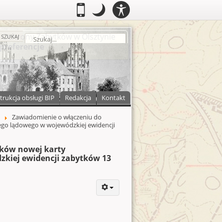
PANEL
.
Przełącz do wersji mobilnej
.
Tryb nocny: Ten tryb ustawia niski
.
Mobilny
Tryb
DOSTĘPNOŚCI
nocny
zukaj
SZUKAJ
trukcja obsługi BIP
Redakcja
Kontakt
Zawiadomienie o włączeniu do
ego lądowego w wojewódzkiej ewidencji
tków nowej karty
zkiej ewidencji zabytków 13