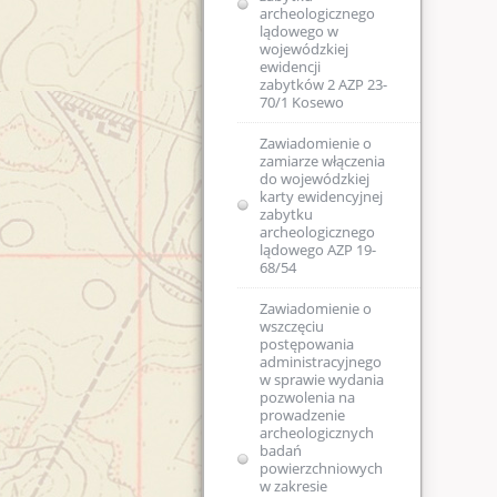
archeologicznego
lądowego w
wojewódzkiej
ewidencji
zabytków 2 AZP 23-
70/1 Kosewo
Zawiadomienie o
zamiarze włączenia
do wojewódzkiej
karty ewidencyjnej
zabytku
archeologicznego
lądowego AZP 19-
68/54
Zawiadomienie o
wszczęciu
postępowania
administracyjnego
w sprawie wydania
pozwolenia na
prowadzenie
archeologicznych
badań
powierzchniowych
w zakresie