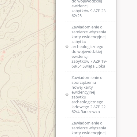
do wojewódzkiej
ewidencji
zabytków 9 AZP 23-
62/25
Zawiadomienie o
zamiarze włączenia
karty ewidencyjnej
zabytku
archeologicznego
do wojewódzkiej
ewidencji
zabytków 7 AZP 19-
68/54 Swięta Lipka
Zawiadomienie o
sporządzeniu
nowej karty
ewidencyjnej
zabytku
archeologicznego
lądowego 2 AZP 22-
62/4 Barczewko
Zawiadomienie o
zamiarze włączenia
karty ewidencyjnej