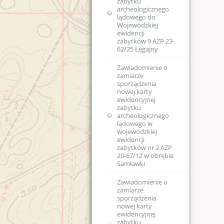
zabytku
archeologicznego
lądowego do
Wojewódzkiej
ewidencji
zabytków 9 AZP 23-
62/25 Łęgajny
Zawiadomienie o
zamiarze
sporządzenia
nowej karty
ewidencyjnej
zabytku
archeologicznego
lądowego w
wojewódzkiej
ewidencji
zabytków nr 2 AZP
20-67/12 w obrębie
Samławki
Zawiadomienie o
zamiarze
sporządzenia
nowej karty
ewidencyjnej
zabytku