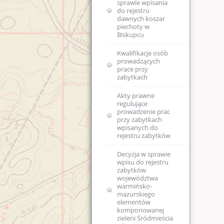
sprawie wpisania
zm.)
do rejestru
dawnych koszar
piechoty w
Biskupcu
Kwalifikacje osób
prowadzących
prace przy
zabytkach
Akty prawne
regulujące
prowadzenie prac
przy zabytkach
wpisanych do
rejestru zabytków
Decyzja w sprawie
wpisu do rejestru
zabytków
województwa
warmińsko-
mazurskiego
elementów
komponowanej
zieleni Śródmieścia