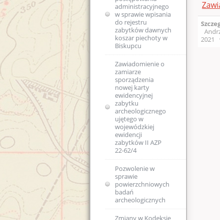
Zawi
administracyjnego
Kolejność
w sprawie wpisania
rozpatrywania spraw
do rejestru
Szcze
zabytków dawnych
Andrz
koszar piechoty w
2021
Skargi i wnioski
Biskupcu
Regulaminy Urzędu
Zawiadomienie o
zamiarze
Majątek
Regulamin
sporządzenia
Organizacyjny
nowej karty
WUOZ w Olsztynie
Podstawa prawna
ewidencyjnej
zabytku
Statut prawny
archeologicznego
Wykaz stanowisk
USTAWA o
ujętego w
WUOZ i kontakty
ochronie zabytków
wojewódzkiej
i opiece nad
ewidencji
zabytkami (Dz.U.
Elektroniczna
zabytków II AZP
2003 nr 162, poz.
Skrzynka Podawcza -
22-62/4
1568)
składanie pism i
wniosków drogą
Pozwolenie w
elektroniczną
USTAWA z dnia 16
sprawie
kwietnia 2004 r o
powierzchniowych
ochronie przyrody
Kierownictwo
badań
(Dz. U. Nr 92, poz.
jednostki
archeologicznych
880)
DEKLARACJA
Zmiany w Kodeksie