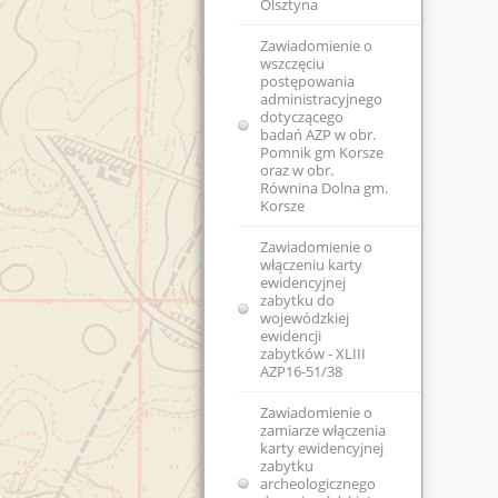
Olsztyna
Zawiadomienie o
wszczęciu
postępowania
administracyjnego
dotyczącego
badań AZP w obr.
Pomnik gm Korsze
oraz w obr.
Równina Dolna gm.
Korsze
Zawiadomienie o
włączeniu karty
ewidencyjnej
zabytku do
wojewódzkiej
ewidencji
zabytków - XLIII
AZP16-51/38
Zawiadomienie o
zamiarze włączenia
karty ewidencyjnej
zabytku
archeologicznego