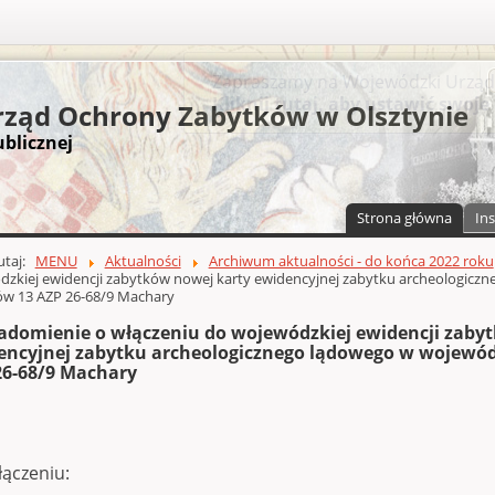
S
ząd Ochrony Zabytków w Olsztynie
ublicznej
Strona główna
Ins
a)
zawartości
tutaj:
MENU
Aktualności
Archiwum aktualności - do końca 2022 roku
zkiej ewidencji zabytków nowej karty ewidencyjnej zabytku archeologiczn
ów 13 AZP 26-68/9 Machary
adomienie o włączeniu do wojewódzkiej ewidencji zaby
encyjnej zabytku archeologicznego lądowego w wojewód
26-68/9 Machary
łączeniu: