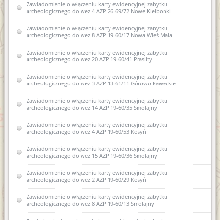
Zawiadomienie o włączeniu karty ewidencyjnej zabytku
zabytków nowej karty ewidencyjnej zabytku archeologicznego
archeologicznego do wez 4 AZP 26-69/72 Nowe Kiełbonki
lądowego w wojewódzkiej ewidencji zabytków 2 AZP 23-70/1
Kosewo
Zawiadomienie o włączeniu karty ewidencyjnej zabytku
archeologicznego do wez 8 AZP 19-60/17 Nowa Wieś Mała
Zawiadomienie o włączeniu do wojewódzkiej ewidencji
zabytków nowej karty ewidencyjnej zabytku archeologicznego
lądowego w wojewódzkiej ewidencji zabytków nr 2 AZP 20-
Zawiadomienie o włączeniu karty ewidencyjnej zabytku
67/12 w obrębie Samławki
archeologicznego do wez 20 AZP 19-60/41 Praslity
Zawiadomienie o zamiarze włączenia karty ewidencyjnej
Zawiadomienie o włączeniu karty ewidencyjnej zabytku
zabytku archeologicznego lądowego do wojewódzkiej
archeologicznego do wez 3 AZP 13-61/11 Górowo Iławeckie
ewidencji zabytków 1 AZP 35-58/15 Komorniki
Zawiadomienie o włączeniu karty ewidencyjnej zabytku
Zawiadomienie o włączeniu do wojewódzkiej ewidencji
archeologicznego do wez 14 AZP 19-60/35 Smolajny
zabytków karty ewidencyjnej zabytku archeologicznego
lądowego 9 AZP 18-61/15 Wichrowo
Zawiadomienie o włączeniu karty ewidencyjnej zabytku
archeologicznego do wez 4 AZP 19-60/53 Kosyń
Zawiadomienie o włączeniu do wojewódzkiej ewidencji
zabytków karty ewidencyjnej zabytku archeologicznego
Zawiadomienie o włączeniu karty ewidencyjnej zabytku
lądowego 7 AZP 18-61/47 Miłogórze
archeologicznego do wez 15 AZP 19-60/36 Smolajny
Zawiadomienie o zamiarze wyłączenia z wojewódzkiej
Zawiadomienie o włączeniu karty ewidencyjnej zabytku
ewidencji zabytków karty ewidencyjnej obiektu zabytkowego
archeologicznego do wez 2 AZP 19-60/29 Kosyń
Zawiadomienie o zamiarze włączenia karty ewidencyjnej
Zawiadomienie o włączeniu karty ewidencyjnej zabytku
zabytków archeologicznych lądowych do wojewódzkiej
archeologicznego do wez 8 AZP 19-60/13 Smolajny
ewidencji zabytków 23.10.2020r.