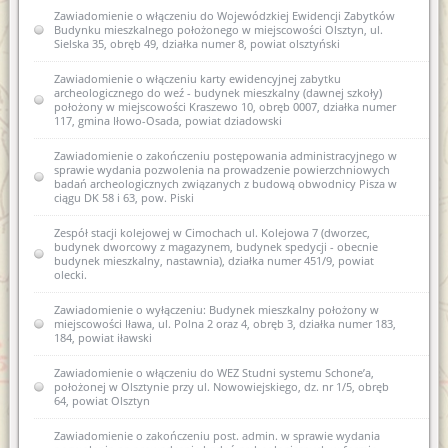
Zawiadomienie o sporządzeniu nowej karty ewidencyjnej
Zawiadomienie o włączeniu do Wojewódzkiej Ewidencji Zabytków
zabytku archeologicznego i zamiarze włączenia jej do wez I AZP
Budynku mieszkalnego położonego w miejscowości Olsztyn, ul.
13-62/1 Wiewiórki
Sielska 35, obręb 49, działka numer 8, powiat olsztyński
Zawiadomienie o włączeniu do wojewódzkiej ewidencji
Zawiadomienie o włączeniu karty ewidencyjnej zabytku
zabytków nowej karty ewidencyjnej zabytku archeologicznego
archeologicznego do weź - budynek mieszkalny (dawnej szkoły)
lądowego w wojewódzkiej ewidencji zabytków 13 AZP 26-68/9
położony w miejscowości Kraszewo 10, obręb 0007, działka numer
Machary
117, gmina Iłowo-Osada, powiat dziadowski
Zawiadomienie o włączeniu do wojewódzkiej ewidencji
Zawiadomienie o zakończeniu postępowania administracyjnego w
zabytków nowej karty ewidencyjnej zabytku archeologicznego
sprawie wydania pozwolenia na prowadzenie powierzchniowych
lądowego w wojewódzkiej ewidencji zabytków 14 AZP 26-68/10
badań archeologicznych związanych z budową obwodnicy Pisza w
Machary
ciągu DK 58 i 63, pow. Piski
Zawiadomienie o włączeniu do wojewódzkiej ewidencji
Zespół stacji kolejowej w Cimochach ul. Kolejowa 7 (dworzec,
zabytków nowej karty ewidencyjnej zabytku archeologicznego
budynek dworcowy z magazynem, budynek spedycji - obecnie
lądowego w wojewódzkiej ewidencji zabytków 14 AZP 26-69/69
budynek mieszkalny, nastawnia), działka numer 451/9, powiat
Mojtyny
olecki.
Zawiadomienie o włączeniu do wojewódzkiej ewidencji
Zawiadomienie o wyłączeniu: Budynek mieszkalny położony w
zabytków nowej karty ewidencyjnej zabytku archeologicznego
miejscowości Iława, ul. Polna 2 oraz 4, obręb 3, działka numer 183,
lądowego w wojewódzkiej ewidencji zabytków I AZP 26-68/1
184, powiat iławski
Babięta
Zawiadomienie o włączeniu do WEZ Studni systemu Schone’a,
Zawiadomienie o włączeniu do wojewódzkiej ewidencji
położonej w Olsztynie przy ul. Nowowiejskiego, dz. nr 1/5, obręb
zabytków nowej karty ewidencyjnej zabytku archeologicznego
64, powiat Olsztyn
lądowego w wojewódzkiej ewidencji zabytków I AZP 13-62/1
Wiewiórki
Zawiadomienie o zakończeniu post. admin. w sprawie wydania