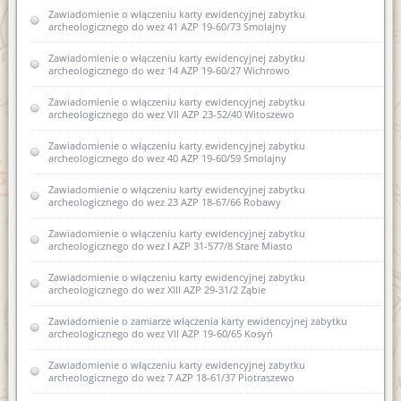
Zawiadomienie o zamiarze włączenia karty ewidencyjnej
Zawiadomienie o zamiarze włączenia karty ewidencyjnej
Zawiadomienie o włączeniu karty ewidencyjnej zabytku
zabytku archeologicznego lądowego do Wojewódzkiej
zabytku archeologicznego lądowego do Wojewódzkiej
archeologicznego do wez 41 AZP 19-60/73 Smolajny
ewidencji zabytków 10 AZP 27-74/11 Nowe Guty
ewidencji zabytków 13 AZP 18-61/36 Stryjkowo
Zawiadomienie o włączeniu karty ewidencyjnej zabytku
Zawiadomienie o włączeniu kart ewidencyjnych zabytków
archeologicznego do wez 14 AZP 19-60/27 Wichrowo
archeologicznych lądowych do wojewódzkiej ewidencji
zabytków w miejscowości Stryjkowo gm. Lidzbark Warmiński
Zawiadomienie o włączeniu karty ewidencyjnej zabytku
archeologicznego do wez VII AZP 23-52/40 Witoszewo
Zawiadomienie o włączeniu karty ewidencyjne zabytku
archeologicznego lądowego do wojewódzkiej ewidencji
zabytków archeologicznych 10 AZP 27-74/11 Nowe Guty
Zawiadomienie o włączeniu karty ewidencyjnej zabytku
archeologicznego do wez 40 AZP 19-60/59 Smolajny
Zawiadomienie o włączeniu kart ewidencyjnych zabytków
archeologicznych lądowych do wojewódzkiej ewidencji
Zawiadomienie o włączeniu karty ewidencyjnej zabytku
zabytków w miejscowości Stryjkowo
archeologicznego do wez 23 AZP 18-67/66 Robawy
Zawiadomienie o zamiarze włączenia do karty ewidencyjnej
Zawiadomienie o włączeniu karty ewidencyjnej zabytku
zabytku archeologicznego lądowego do wojewódzkiej
archeologicznego do wez I AZP 31-577/8 Stare Miasto
ewidencji zabytków18 AZP 27-66/32 Stare Kiejkuty
Zawiadomienie o włączeniu karty ewidencyjnej zabytku
Zawiadomienie o zamiarze włączenia do karty ewidencyjnej
archeologicznego do wez XIII AZP 29-31/2 Ząbie
zabytku archeologicznego lądowego do wojewódzkiej
ewidencji zabytków 1 AZP 29-57/19 Dylewo
Zawiadomienie o zamiarze włączenia karty ewidencyjnej zabytku
archeologicznego do wez VII AZP 19-60/65 Kosyń
Zawiadomienie o zamiarze włączenia do karty ewidencyjnej
zabytku archeologicznego lądowego do wojewódzkiej
Zawiadomienie o włączeniu karty ewidencyjnej zabytku
ewidencji zabytków XLII AZP 25-61/72 Bartąg
archeologicznego do wez 7 AZP 18-61/37 Piotraszewo
Zawiadomienie o zamiarze włączenia do karty ewidencyjnej