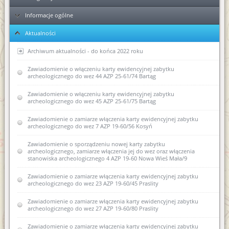
Informacje ogólne
Ełk
Aktualności
Elbląg
KPA - sposób postępowania podczas przyjmowania dokumentów
Ponowne wykorzystanie informacji publicznej
Archiwum aktualności - do końca 2022 roku
Kolejność rozpatrywania spraw
Zawiadomienie o włączeniu karty ewidencyjnej zabytku
Zawiadomienie o wszczęciu postępowania administracyjnego w
archeologicznego do wez 44 AZP 25-61/74 Bartąg
sprawie wpisania do rejestru zabytków dawnych koszar
piechoty w Biskupcu
Skargi i wnioski
Zawiadomienie o włączeniu karty ewidencyjnej zabytku
archeologicznego do wez 45 AZP 25-61/75 Bartąg
Zawiadomienie o zamiarze sporządzenia nowej karty
Regulaminy Urzędu
ewidencyjnej zabytku archeologicznego ujętego w
wojewódzkiej ewidencji zabytków II AZP 22-62/4
Zawiadomienie o zamiarze włączenia karty ewidencyjnej zabytku
Majątek
Regulamin Organizacyjny WUOZ w Olsztynie
archeologicznego do wez 7 AZP 19-60/56 Kosyń
Pozwolenie w sprawie powierzchniowych badań
Podstawa prawna
Statut prawny
archeologicznych
Zawiadomienie o sporządzeniu nowej karty zabytku
archeologicznego, zamiarze włączenia jej do wez oraz włączenia
Wykaz stanowisk WUOZ i kontakty
stanowiska archeologicznego 4 AZP 19-60 Nowa Wieś Mała/9
USTAWA o ochronie zabytków i opiece nad zabytkami (Dz.U.
Zmiany w Kodeksie postępowania administracyjnego
2003 nr 162, poz. 1568)
(poradnik)
Elektroniczna Skrzynka Podawcza - składanie pism i wniosków
Zawiadomienie o zamiarze włączenia karty ewidencyjnej zabytku
drogą elektroniczną
archeologicznego do wez 23 AZP 19-60/45 Praslity
USTAWA z dnia 16 kwietnia 2004 r o ochronie przyrody (Dz. U.
Wycinka drzew od 1 stycznia 2017 r
Nr 92, poz. 880)
Kierownictwo jednostki
Zawiadomienie o zamiarze włączenia karty ewidencyjnej zabytku
Współpraca Generalnego Konserwatora Zabytków i Głównego
archeologicznego do wez 27 AZP 19-60/80 Praslity
USTAWA z dnia 27 marca 2003 r. o planowaniu i
Konserwatora Przyrody
zagospodarowaniu przestrzennym (Dz. U. z dnia 10 maja 2003
DEKLARACJA DOSTĘPNOŚCI
r.)
Zawiadomienie o zamiarze włączenia karty ewidencyjnej zabytku
Obowiązki właścicieli i posiadaczy zabytków