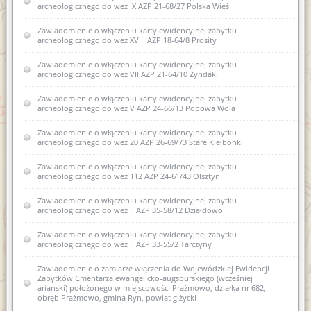
archeologicznego do wez IX AZP 21-68/27 Polska Wieś
Zawiadomienie o zamiarze włączenia do karty ewidencyjnej
zabytku archeologicznego lądowego do wojewódzkiej
ewidencji zabytków 10AZP 23-63/48 Rejczuchy Zalesie
Zawiadomienie o włączeniu karty ewidencyjnej zabytku
archeologicznego do wez XVIII AZP 18-64/8 Prosity
Zawiadomienie o włączeniu do wojewódzkiej ewidencji
zabytków nowej karty ewidencyjnej zabytku archeologicznego
Zawiadomienie o włączeniu karty ewidencyjnej zabytku
lądowego w wojewódzkiej ewidencji zabytków XVI AZP 22-
archeologicznego do wez VII AZP 21-64/10 Zyndaki
66/32 Biskupiec
Zawiadomienie o włączeniu karty ewidencyjnej zabytku
Zawiadomienie o włączeniu karty ewidencyjnej zabytku
archeologicznego do wez V AZP 24-66/13 Popowa Wola
archeologicznego lądowego do wojewódzkiej ewidencji
zabytków 12AZP 35-59/22 Sarnowo
Zawiadomienie o włączeniu karty ewidencyjnej zabytku
archeologicznego do wez 20 AZP 26-69/73 Stare Kiełbonki
Zawiadomienie o zamiarze włączenia karty ewidencyjnej
zabytku archeologicznego lądowego do wojewódzkiej
Zawiadomienie o włączeniu karty ewidencyjnej zabytku
ewidencji zabytków 22 AZP 26-69/69 Mojtyny
archeologicznego do wez 112 AZP 24-61/43 Olsztyn
Zawiadomienie o zamiarze włączenia karty ewidencyjnej
Zawiadomienie o włączeniu karty ewidencyjnej zabytku
zabytku archeologicznego lądowego do wojewódzkiej
archeologicznego do wez II AZP 35-58/12 Działdowo
ewidencji zabytków 13 AZP 26-68/9 Machary
Zawiadomienie o włączeniu karty ewidencyjnej zabytku
Zawiadomienie o zamiarze włączenia karty ewidencyjnej
archeologicznego do wez II AZP 33-55/2 Tarczyny
zabytku archeologicznego lądowego do wojewódzkiej
ewidencji zabytków 14 AZP 26-68/10 Machary
Zawiadomienie o zamiarze włączenia do Wojewódzkiej Ewidencji
Zabytków Cmentarza ewangelicko-augsburskiego (wcześniej
Zawiadomienie o sporządzeniu nowej karty ewidencyjnej
ariański) położonego w miejscowości Prażmowo, działka nr 682,
zabytku archeologicznego I AZP 26-68/1 Babięta
obręb Prażmowo, gmina Ryn, powiat giżycki