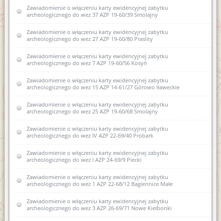
zabytku archeologicznego do wojewódzkiej ewidencji
Zawiadomienie o włączeniu karty ewidencyjnej zabytku
zabytków 7 AZP 19-68/54 Swięta Lipka
archeologicznego do wez 37 AZP 19-60/39 Smolajny
Zawiadomienie o sporządzeniu nowej karty ewidencyjnej
Zawiadomienie o włączeniu karty ewidencyjnej zabytku
zabytku archeologicznego lądowego 2 AZP 22-62/4 Barczewko
archeologicznego do wez 27 AZP 19-60/80 Praslity
Zawiadomienie o zamiarze włączenia karty ewidencyjnej
Zawiadomienie o włączeniu karty ewidencyjnej zabytku
zabytku archeologicznego lądowego do Wojewódzkiej
archeologicznego do wez 7 AZP 19-60/56 Kosyń
ewidencji zabytków 9 AZP 23-62/25 Łęgajny
Zawiadomienie o włączeniu karty ewidencyjnej zabytku
Zawiadomienie o zamiarze sporządzenia nowej karty
archeologicznego do wez 15 AZP 14-61/27 Górowo Iławeckie
ewidencyjnej zabytku archeologicznego lądowego w
wojewódzkiej ewidencji zabytków nr 2 AZP 20-67/12 w obrębie
Samławki
Zawiadomienie o włączeniu karty ewidencyjnej zabytku
archeologicznego do wez 25 AZP 19-60/68 Smolajny
Zawiadomienie o zamiarze sporządzenia nowej karty
ewidencyjnej zabytku archeologicznego lądowego w
Zawiadomienie o włączeniu karty ewidencyjnej zabytku
wojewódzkiej ewidencji zabytków 2 AZP 23-70/1 Kosewo
archeologicznego do wez IV AZP 22-69/40 Probark
Zawiadomienie o zamiarze włączenia do wojewódzkiej karty
Zawiadomienie o włączeniu karty ewidencyjnej zabytku
ewidencyjnej zabytku archeologicznego lądowego AZP 19-68/54
archeologicznego do wez I AZP 24-69/9 Piecki
Zawiadomienie o wszczęciu postępowania administracyjnego w
Zawiadomienie o włączeniu karty ewidencyjnej zabytku
sprawie wydania pozwolenia na prowadzenie archeologicznych
archeologicznego do wez 1 AZP 22-68/12 Bagiennice Małe
badań powierzchniowych w zakresie planowanej rozbudowy
drogi krajowej nr 51 na odcinku obwodnicy miejscowości
Zawiadomienie o włączeniu karty ewidencyjnej zabytku
Smolajny
archeologicznego do wez 3 AZP 26-69/71 Nowe Kiełbonki
Zawiadomienie o włączeniu do wojewódzkiej ewidencji