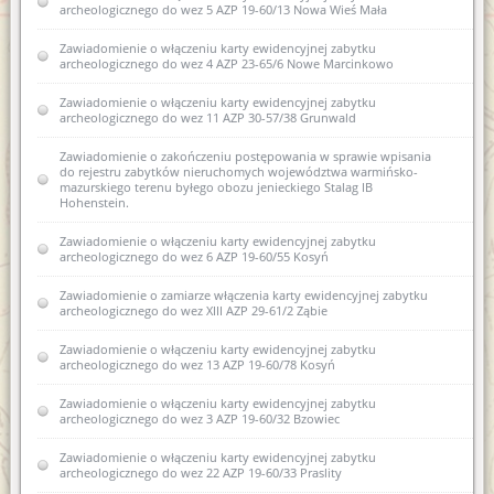
archeologicznego do wez 5 AZP 19-60/13 Nowa Wieś Mała
Zawiadomienie o zamiarze włączenia karty ewidencyjnej
zabytku archeologicznego lądowego do Wojewódzkiej
ewidencji zabytków 18 AZP 18-61/44 Stryjkowo
Zawiadomienie o włączeniu karty ewidencyjnej zabytku
archeologicznego do wez 4 AZP 23-65/6 Nowe Marcinkowo
Zawiadomienie o zamiarze włączenia karty ewidencyjnej
zabytku archeologicznego lądowego do Wojewódzkiej
Zawiadomienie o włączeniu karty ewidencyjnej zabytku
ewidencji zabytków 17 AZP 18-61/42 Stryjkowo
archeologicznego do wez 11 AZP 30-57/38 Grunwald
Zawiadomienie o zamiarze włączenia karty ewidencyjnej
Zawiadomienie o zakończeniu postępowania w sprawie wpisania
zabytku archeologicznego lądowego do Wojewódzkiej
do rejestru zabytków nieruchomych województwa warmińsko-
ewidencji zabytków 16 AZP 18-61/41 Stryjkowo
mazurskiego terenu byłego obozu jenieckiego Stalag IB
Hohenstein.
Zawiadomienie o zamiarze włączenia karty ewidencyjnej
zabytku archeologicznego lądowego do Wojewódzkiej
Zawiadomienie o włączeniu karty ewidencyjnej zabytku
ewidencji zabytków 14 AZP 18-61/39 Stryjkowo
archeologicznego do wez 6 AZP 19-60/55 Kosyń
Zawiadomienie o zamiarze włączenia karty ewidencyjnej
Zawiadomienie o zamiarze włączenia karty ewidencyjnej zabytku
zabytku archeologicznego lądowego do Wojewódzkiej
archeologicznego do wez XIII AZP 29-61/2 Ząbie
ewidencji zabytków 15 AZP 18-61/40 Stryjkowo
Zawiadomienie o włączeniu karty ewidencyjnej zabytku
Zawiadomienie o zamiarze włączenia karty ewidencyjnej
archeologicznego do wez 13 AZP 19-60/78 Kosyń
zabytku archeologicznego lądowego do Wojewódzkiej
ewidencji zabytków 12 AZP 18-61/33 Stryjkowo
Zawiadomienie o włączeniu karty ewidencyjnej zabytku
archeologicznego do wez 3 AZP 19-60/32 Bzowiec
Zawiadomienie o zamiarze włączenia karty ewidencyjnej
zabytku archeologicznego lądowego do Wojewódzkiej
Zawiadomienie o włączeniu karty ewidencyjnej zabytku
ewidencji zabytków 13 AZP 18-61/36 Stryjkowo
archeologicznego do wez 22 AZP 19-60/33 Praslity