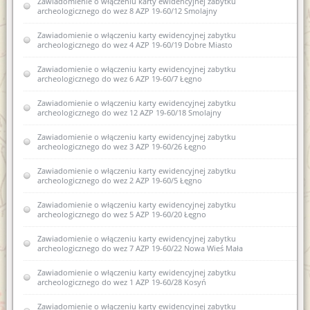
Zawiadomienie o włączeniu karty ewidencyjnej zabytku
Zawiadomienie o zamiarze sporządzenia nowej karty
archeologicznego do wez 8 AZP 19-60/12 Smolajny
ewidencyjnej zabytku archeologicznego lądowego w
wojewódzkiej ewidencji zabytków 4 AZP 20-60/11 Leginy
Zawiadomienie o włączeniu karty ewidencyjnej zabytku
archeologicznego do wez 4 AZP 19-60/19 Dobre Miasto
Zawiadomienie o zamiarze włączenia karty ewidencyjnej
zabytków archeologicznych lądowych do wojewódzkiej
ewidencji zabytków AZP 25-69/22 Piecki
Zawiadomienie o włączeniu karty ewidencyjnej zabytku
archeologicznego do wez 6 AZP 19-60/7 Łęgno
Zawiadomienie o wszczęciu postępowania administracyjnego w
sprawie wpisania do rejestru zabytków archeologicznych
Zawiadomienie o włączeniu karty ewidencyjnej zabytku
fragmentów kamiennych dawnej zabudowy Biskupiec, dz. nr
archeologicznego do wez 12 AZP 19-60/18 Smolajny
65/10
Zawiadomienie o włączeniu karty ewidencyjnej zabytku
Zawiadomienie o włączeniu do wojewódzkiej ewidencji
archeologicznego do wez 3 AZP 19-60/26 Łęgno
zabytków karty ewidencyjnej zabytku archeologicznego
lądowego XII AZP 25-69-61/22 Piecki
Zawiadomienie o włączeniu karty ewidencyjnej zabytku
archeologicznego do wez 2 AZP 19-60/5 Łęgno
Zawiadomienie o włączeniu kart ewidencyjnych zabytków
archeologicznych lądowych do wojewódzkiej ewidencji
Zawiadomienie o włączeniu karty ewidencyjnej zabytku
zabytków (Pomorowo, gm. Lidzbark Warmiński)
archeologicznego do wez 5 AZP 19-60/20 Łęgno
Zawiadomienie o włączeniu kart ewidencyjnych zabytków
Zawiadomienie o włączeniu karty ewidencyjnej zabytku
archeologicznych lądowych do wojewódzkiej ewidencji
archeologicznego do wez 7 AZP 19-60/22 Nowa Wieś Mała
zabytków 26AZP 19-60/80 Smolajny
Zawiadomienie o włączeniu karty ewidencyjnej zabytku
Zawiadomienie o włączeniu karty ewidencyjnej zabytku
archeologicznego do wez 1 AZP 19-60/28 Kosyń
archeologicznego lądowego do wojewódzkiej ewidencji
zabytków 2AZP 17-62/50 Pilnik
Zawiadomienie o włączeniu karty ewidencyjnej zabytku