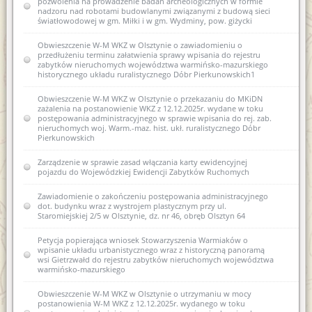
pozwolenia na prowadzenie badań archeologicznych w formie
Zawiadomienie o zamiarze włączenia karty ewidencyjnej
nadzoru nad robotami budowlanymi związanymi z budową sieci
zabytków archeologicznych lądowych do wojewódzkiej
światłowodowej w gm. Miłki i w gm. Wydminy, pow. giżycki
ewidencji zabytków 3 AZP 13-61/10 Piasty Wielkie
Obwieszczenie W-M WKZ w Olsztynie o zawiadomieniu o
Zawiadomienie o zamiarze włączenia karty ewidencyjnej
przedłużeniu terminu załatwienia sprawy wpisania do rejestru
zabytków archeologicznych lądowych do wojewódzkiej
zabytków nieruchomych województwa warmińsko-mazurskiego
ewidencji zabytków 7 AZP 19-60/75 Łęgno
historycznego układu ruralistycznego Dóbr Pierkunowskich1
Zawiadomienie o zamiarze włączenia karty ewidencyjnej
Obwieszczenie W-M WKZ w Olsztynie o przekazaniu do MKiDN
zabytków archeologicznych lądowych do wojewódzkiej
zażalenia na postanowienie WKZ z 12.12.2025r. wydane w toku
ewidencji zabytków 28 AZP 19-60/70 Smolajny
postępowania administracyjnego w sprawie wpisania do rej. zab.
nieruchomych woj. Warm.-maz. hist. ukł. ruralistycznego Dóbr
Zawiadomienie o włączeniu karty ewidencyjnej zabytku
Pierkunowskich
archeologicznego lądowego do wojewódzkiej ewidencji
zabytków 3 AZP 13-61/10 Piasty Wielkie
Zarządzenie w sprawie zasad włączania karty ewidencyjnej
pojazdu do Wojewódzkiej Ewidencji Zabytków Ruchomych
Zawiadomienie o włączeniu karty ewidencyjnej zabytku
archeologicznego lądowego do wojewódzkiej ewidencji
Zawiadomienie o zakończeniu postępowania administracyjnego
zabytków 7 AZP 19-60/75 Łęgno
dot. budynku wraz z wystrojem plastycznym przy ul.
Staromiejskiej 2/5 w Olsztynie, dz. nr 46, obręb Olsztyn 64
Zawiadomienie o włączeniu karty ewidencyjnej zabytku
archeologicznego lądowego do wojewódzkiej ewidencji
Petycja popierająca wniosek Stowarzyszenia Warmiaków o
zabytków 18 AZP 27-66/32 Stare Kiejkuty
wpisanie układu urbanistycznego wraz z historyczną panoramą
wsi Gietrzwałd do rejestru zabytków nieruchomych województwa
Zawiadomienie o sporządzeniu nowej karty ewidencyjnej
warmińsko-mazurskiego
zabytku archeologicznego V AZP 25-61/23 Tomaszkowo
Obwieszczenie W-M WKZ w Olsztynie o utrzymaniu w mocy
Zawiadomienie o zamiarze włączenia karty ewidencyjnej
postanowienia W-M WKZ z 12.12.2025r. wydanego w toku
zabytku archeologicznego do wojewódzkiej ewidencji