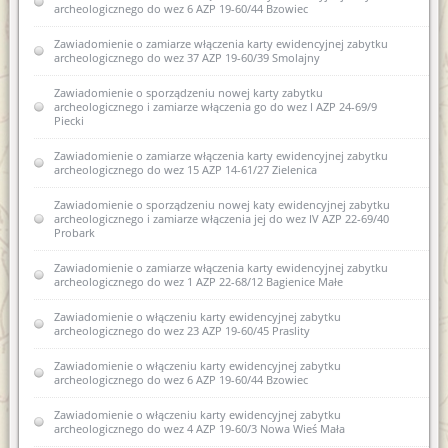
archeologicznego do wez 6 AZP 19-60/44 Bzowiec
Rozporządzenie w sprawie oraganizacji wojewódzkich urzędów
Porozumienie z dnia 28 sierpnia 2014r.
Współczesne metody konserwacji budownictwa
ochrony zabytków (Dz.U. z 2004r. nr 75 poz 706)
Zawiadomienie o zamiarze włączenia karty ewidencyjnej zabytku
zabytkowego - termomodernizacja
archeologicznego do wez 37 AZP 19-60/39 Smolajny
Zawiadomienie o wydaniu decyzji w sprawie wpisania do
USTAWA z dnia 29 stycznia 2004 r Prawo zamówień publicznych
rejestru dawnych koszar piechoty w Biskupcu
(Dz. U. Nr 113, poz. 759 ze zm.)
Zawiadomienie o sporządzeniu nowej karty zabytku
archeologicznego i zamiarze włączenia go do wez I AZP 24-69/9
Kwalifikacje osób prowadzących prace przy zabytkach
Piecki
USTAWA z dnia 7 lipca 1994 r. Prawo budowlane (Dz. U. Nr 89,
poz. 414 ze zm.)
Akty prawne regulujące prowadzenie prac przy zabytkach
Zawiadomienie o zamiarze włączenia karty ewidencyjnej zabytku
wpisanych do rejestru zabytków
archeologicznego do wez 15 AZP 14-61/27 Zielenica
Decyzja w sprawie wpisu do rejestru zabytków województwa
Zawiadomienie o sporządzeniu nowej katy ewidencyjnej zabytku
warmińsko-mazurskiego elementów komponowanej zieleni
archeologicznego i zamiarze włączenia jej do wez IV AZP 22-69/40
Śródmieścia Olsztyna
Probark
Zawiadomienie o wszczęciu postępowania administracyjnego
Zawiadomienie o zamiarze włączenia karty ewidencyjnej zabytku
dotyczącego badań AZP w obr. Pomnik gm Korsze oraz w obr.
archeologicznego do wez 1 AZP 22-68/12 Bagienice Małe
Równina Dolna gm. Korsze
Zawiadomienie o włączeniu karty ewidencyjnej zabytku
Zawiadomienie o włączeniu karty ewidencyjnej zabytku do
archeologicznego do wez 23 AZP 19-60/45 Praslity
wojewódzkiej ewidencji zabytków - XLIII AZP16-51/38
Zawiadomienie o włączeniu karty ewidencyjnej zabytku
Zawiadomienie o zamiarze włączenia karty ewidencyjnej
archeologicznego do wez 6 AZP 19-60/44 Bzowiec
zabytku archeologicznego do wojewódzkiej ewidencji
zabytków 9 AZP 23-62/25
Zawiadomienie o włączeniu karty ewidencyjnej zabytku
archeologicznego do wez 4 AZP 19-60/3 Nowa Wieś Mała
Zawiadomienie o zamiarze włączenia karty ewidencyjnej