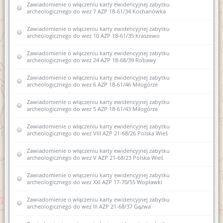
Zawiadomienie o włączeniu karty ewidencyjnej zabytku
zabytku archeologicznego lądowego do wojewódzkiej
archeologicznego do wez 7 AZP 18-61/34 Kochanówka
ewidencji zabytków III AZP 15-53/12 Nowe Monasterzysko
Zawiadomienie o włączeniu karty ewidencyjnej zabytku
Zawiadomienie o włączeniu karty ewidencyjnej zabytku
archeologicznego do wez 10 AZP 18-61/35 Kraszewo
archeologicznego lądowego do wojewódzkiej ewidencji
zabytków 1 AZP 29-57/19 Dylewo
Zawiadomienie o włączeniu karty ewidencyjnej zabytku
archeologicznego do wez 24 AZP 18-68/39 Robawy
Zawiadomienie o włączeniu karty ewidencyjnej zabytku
archeologicznego lądowego do wojewódzkiej ewidencji
zabytków 10 AZP 30-50/63Nowe Miasto Lubawskie
Zawiadomienie o włączeniu karty ewidencyjnej zabytku
archeologicznego do wez 6 AZP 18-61/46 Miłogórze
Zawiadomienie o włączeniu spichlerza w Dobrym Mieście ul.
Fabryczna 15 B, obręb 0001
Zawiadomienie o włączeniu karty ewidencyjnej zabytku
archeologicznego do wez 5 AZP 18-61/43 Miłogórze
Zawiadomienie o włączeniu do wojewódzkiej ewidencji
zabytków karty ewidencyjnej zabytku archeologicznego
Zawiadomienie o włączeniu karty ewidencyjnej zabytku
lądowego XLII AZP 25-61/72 Bartąg
archeologicznego do wez VIII AZP 21-68/26 Polska Wieś
Zawiadomienie o włączeniu do wojewódzkiej ewidencji
Zawiadomienie o włączeniu karty ewidencyjnej zabytku
zabytków karty ewidencyjnej zabytku archeologicznego
archeologicznego do wez V AZP 21-68/23 Polska Wieś
lądowego IIIAZP 16-53/12 Nowe Monasterzysko
Zawiadomienie o włączeniu karty ewidencyjnej zabytku
Zawiadomienie o włączeniu do wojewódzkiej ewidencji
archeologicznego do wez XXI AZP 17-70/55 Wopławki
zabytków karty ewidencyjnej zabytku archeologicznego
lądowego 10 AZP 30-50/63 w Biskupcu
Zawiadomienie o włączeniu karty ewidencyjnej zabytku
archeologicznego do wez III AZP 21-68/37 Gązwa
Zawiadomienie o zamiarze włączenia karty ewidencyjnej
zabytku archeologicznego lądowego do Wojewódzkiej