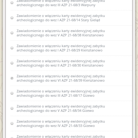
Zawiadomienie o włączeniu karty ewidencyjnej zabytku
ewidencji zabytków 1 AZP 24-68/11, Borowo, dz. nr 141, obr.
archeologicznego do wez III AZP 21-68/3 Warpuny
0001
Zawiadomienie o włączeniu karty ewidencyjnej zabytku
Zawiadomienie o wszczęciu postępowania administracyjnego w
archeologicznego do wez I AZP 21-68/14 Stary Gieląd
sprawie wydania pozwolenia na prowadzenie archeologicznych
badań powierzchniowych na trasie planowanej budowy
obwodnicy w miejscowości Gąski, obr. Zajdy w ciągi drogi
Zawiadomienie o włączeniu karty ewidencyjnej zabytku
krajowej.
archeologicznego do wez V AZP 21-68/38 Kiersztanowo
Zawiadomienie o włączeniu karty ewidencyjnej zabytku
Zawiadomienie o włączeniu karty ewidencyjnej zabytku
archeologicznego lądowego do wojewódzkiej ewidencji
archeologicznego do wez I AZP 21-68/29 Kiersztanowo
zabytków archeologicznych 1AZP 24-68/11 Borowo
Zawiadomienie o włączeniu karty ewidencyjnej zabytku
Zawiadomienie o zakończeniu postępowania
archeologicznego do wez II AZP 21-68/30 Kiersztanowo
administracyjnego w sprawie wydania pozwolenia na
prowadzenie archeologicznych badań powierzchniowych na
Zawiadomienie o włączeniu karty ewidencyjnej zabytku
trasie planowanej budowy obwodnicy miejscowości Gąski
archeologicznego do wez VI AZP 21-68/39 Kiersztanowo
Zawiadomienie o sporządzeniu nowej karty ewidencyjnej
Zawiadomienie o włączeniu karty ewidencyjnej zabytku
zabytku archeologicznego lądowego i zamiarze włączenia jej do
archeologicznego do wez III AZP 21-68/17 Gizewo
wez XVI AZP 22-66/32 Biskupiec
Zawiadomienie o włączeniu karty ewidencyjnej zabytku
Zawiadomienie o zamiarze włączenia do karty ewidencyjnej
archeologicznego do wez V AZP 21-68/34 Gizewo
zabytku archeologicznego lądowego do wojewódzkiej
ewidencji zabytków 12AZP 35-59/22 Sarnowo
Zawiadomienie o włączeniu karty ewidencyjnej zabytku
archeologicznego do wez IV AZP 21-68/33 Gizewo
Zawiadomienie o sporządzeniu nowej karty ewidencyjnej
zabytku archeologicznego III AZP23-62/22 Myki
Zawiadomienie o włączeniu karty ewidencyjnej zabytku