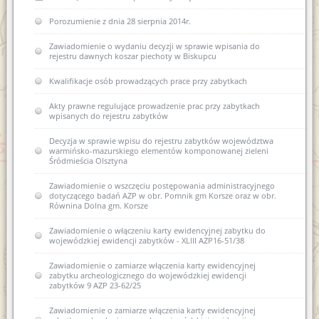
Rozporządzenie w sprawie oraganizacji wojewódzkich urzędów
Porozumienie z dnia 28 sierpnia 2014r.
Współczesne metody konserwacji budownictwa
ochrony zabytków (Dz.U. z 2004r. nr 75 poz 706)
zabytkowego - termomodernizacja
Zawiadomienie o wydaniu decyzji w sprawie wpisania do
USTAWA z dnia 29 stycznia 2004 r Prawo zamówień publicznych
rejestru dawnych koszar piechoty w Biskupcu
(Dz. U. Nr 113, poz. 759 ze zm.)
Kwalifikacje osób prowadzących prace przy zabytkach
USTAWA z dnia 7 lipca 1994 r. Prawo budowlane (Dz. U. Nr 89,
poz. 414 ze zm.)
Akty prawne regulujące prowadzenie prac przy zabytkach
wpisanych do rejestru zabytków
Decyzja w sprawie wpisu do rejestru zabytków województwa
warmińsko-mazurskiego elementów komponowanej zieleni
Śródmieścia Olsztyna
Zawiadomienie o wszczęciu postępowania administracyjnego
dotyczącego badań AZP w obr. Pomnik gm Korsze oraz w obr.
Równina Dolna gm. Korsze
Zawiadomienie o włączeniu karty ewidencyjnej zabytku do
wojewódzkiej ewidencji zabytków - XLIII AZP16-51/38
Zawiadomienie o zamiarze włączenia karty ewidencyjnej
zabytku archeologicznego do wojewódzkiej ewidencji
zabytków 9 AZP 23-62/25
Zawiadomienie o zamiarze włączenia karty ewidencyjnej