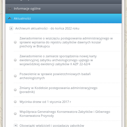
Informacje ogólne
Ełk
Aktualności
Elbląg
KPA - sposób postępowania podczas przyjmowania dokumentów
Ponowne wykorzystanie informacji publicznej
Archiwum aktualności - do końca 2022 roku
Kolejność rozpatrywania spraw
Zawiadomienie o wszczęciu postępowania administracyjnego w
sprawie wpisania do rejestru zabytków dawnych koszar
piechoty w Biskupcu
Skargi i wnioski
Zawiadomienie o zamiarze sporządzenia nowej karty
Regulaminy Urzędu
ewidencyjnej zabytku archeologicznego ujętego w
wojewódzkiej ewidencji zabytków II AZP 22-62/4
Majątek
Regulamin Organizacyjny WUOZ w Olsztynie
Pozwolenie w sprawie powierzchniowych badań
Podstawa prawna
Statut prawny
archeologicznych
Wykaz stanowisk WUOZ i kontakty
USTAWA o ochronie zabytków i opiece nad zabytkami (Dz.U.
Zmiany w Kodeksie postępowania administracyjnego
2003 nr 162, poz. 1568)
(poradnik)
Elektroniczna Skrzynka Podawcza - składanie pism i wniosków
drogą elektroniczną
USTAWA z dnia 16 kwietnia 2004 r o ochronie przyrody (Dz. U.
Wycinka drzew od 1 stycznia 2017 r
Nr 92, poz. 880)
Kierownictwo jednostki
Współpraca Generalnego Konserwatora Zabytków i Głównego
USTAWA z dnia 27 marca 2003 r. o planowaniu i
Konserwatora Przyrody
zagospodarowaniu przestrzennym (Dz. U. z dnia 10 maja 2003
DEKLARACJA DOSTĘPNOŚCI
r.)
Obowiązki właścicieli i posiadaczy zabytków