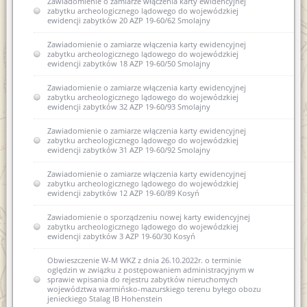
Zawiadomienie o zamiarze włączenia karty ewidencyjnej
zabytku archeologicznego lądowego do wojewódzkiej
ewidencji zabytków 20 AZP 19-60/62 Smolajny
Zawiadomienie o zamiarze włączenia karty ewidencyjnej
zabytku archeologicznego lądowego do wojewódzkiej
ewidencji zabytków 18 AZP 19-60/50 Smolajny
Zawiadomienie o zamiarze włączenia karty ewidencyjnej
zabytku archeologicznego lądowego do wojewódzkiej
ewidencji zabytków 32 AZP 19-60/93 Smolajny
Zawiadomienie o zamiarze włączenia karty ewidencyjnej
zabytku archeologicznego lądowego do wojewódzkiej
ewidencji zabytków 31 AZP 19-60/92 Smolajny
Zawiadomienie o zamiarze włączenia karty ewidencyjnej
zabytku archeologicznego lądowego do wojewódzkiej
ewidencji zabytków 12 AZP 19-60/89 Kosyń
Zawiadomienie o sporządzeniu nowej karty ewidencyjnej
zabytku archeologicznego lądowego do wojewódzkiej
ewidencji zabytków 3 AZP 19-60/30 Kosyń
Obwieszczenie W-M WKZ z dnia 26.10.2022r. o terminie
oględzin w związku z postępowaniem administracyjnym w
sprawie wpisania do rejestru zabytków nieruchomych
województwa warmińsko-mazurskiego terenu byłego obozu
jenieckiego Stalag IB Hohenstein