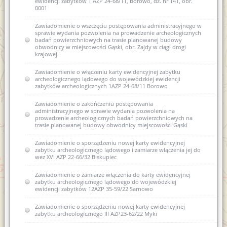
ewidencji zabytków 1 AZP 24-68/11, Borowo, dz. nr 141, obr.
0001
Zawiadomienie o wszczęciu postępowania administracyjnego w
sprawie wydania pozwolenia na prowadzenie archeologicznych
badań powierzchniowych na trasie planowanej budowy
obwodnicy w miejscowości Gąski, obr. Zajdy w ciągi drogi
krajowej.
Zawiadomienie o włączeniu karty ewidencyjnej zabytku
archeologicznego lądowego do wojewódzkiej ewidencji
zabytków archeologicznych 1AZP 24-68/11 Borowo
Zawiadomienie o zakończeniu postępowania
administracyjnego w sprawie wydania pozwolenia na
prowadzenie archeologicznych badań powierzchniowych na
trasie planowanej budowy obwodnicy miejscowości Gąski
Zawiadomienie o sporządzeniu nowej karty ewidencyjnej
zabytku archeologicznego lądowego i zamiarze włączenia jej do
wez XVI AZP 22-66/32 Biskupiec
Zawiadomienie o zamiarze włączenia do karty ewidencyjnej
zabytku archeologicznego lądowego do wojewódzkiej
ewidencji zabytków 12AZP 35-59/22 Sarnowo
Zawiadomienie o sporządzeniu nowej karty ewidencyjnej
zabytku archeologicznego III AZP23-62/22 Myki