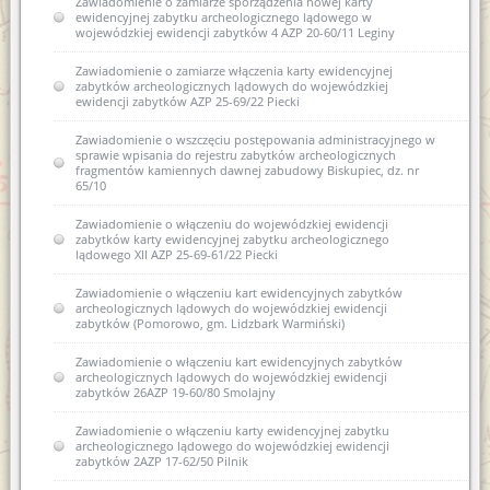
Zawiadomienie o zamiarze sporządzenia nowej karty
ewidencyjnej zabytku archeologicznego lądowego w
wojewódzkiej ewidencji zabytków 4 AZP 20-60/11 Leginy
Zawiadomienie o zamiarze włączenia karty ewidencyjnej
zabytków archeologicznych lądowych do wojewódzkiej
ewidencji zabytków AZP 25-69/22 Piecki
Zawiadomienie o wszczęciu postępowania administracyjnego w
sprawie wpisania do rejestru zabytków archeologicznych
fragmentów kamiennych dawnej zabudowy Biskupiec, dz. nr
65/10
Zawiadomienie o włączeniu do wojewódzkiej ewidencji
zabytków karty ewidencyjnej zabytku archeologicznego
lądowego XII AZP 25-69-61/22 Piecki
Zawiadomienie o włączeniu kart ewidencyjnych zabytków
archeologicznych lądowych do wojewódzkiej ewidencji
zabytków (Pomorowo, gm. Lidzbark Warmiński)
Zawiadomienie o włączeniu kart ewidencyjnych zabytków
archeologicznych lądowych do wojewódzkiej ewidencji
zabytków 26AZP 19-60/80 Smolajny
Zawiadomienie o włączeniu karty ewidencyjnej zabytku
archeologicznego lądowego do wojewódzkiej ewidencji
zabytków 2AZP 17-62/50 Pilnik