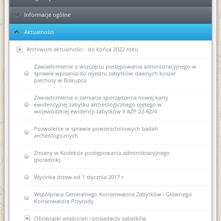
Informacje ogólne
Ełk
Aktualności
Elbląg
KPA - sposób postępowania podczas przyjmowania dokumentów
Ponowne wykorzystanie informacji publicznej
Archiwum aktualności - do końca 2022 roku
Kolejność rozpatrywania spraw
Zawiadomienie o wszczęciu postępowania administracyjnego w
sprawie wpisania do rejestru zabytków dawnych koszar
piechoty w Biskupcu
Skargi i wnioski
Zawiadomienie o zamiarze sporządzenia nowej karty
Regulaminy Urzędu
ewidencyjnej zabytku archeologicznego ujętego w
wojewódzkiej ewidencji zabytków II AZP 22-62/4
Majątek
Regulamin Organizacyjny WUOZ w Olsztynie
Pozwolenie w sprawie powierzchniowych badań
Podstawa prawna
Statut prawny
archeologicznych
Wykaz stanowisk WUOZ i kontakty
USTAWA o ochronie zabytków i opiece nad zabytkami (Dz.U.
Zmiany w Kodeksie postępowania administracyjnego
2003 nr 162, poz. 1568)
(poradnik)
Elektroniczna Skrzynka Podawcza - składanie pism i wniosków
drogą elektroniczną
USTAWA z dnia 16 kwietnia 2004 r o ochronie przyrody (Dz. U.
Wycinka drzew od 1 stycznia 2017 r
Nr 92, poz. 880)
Kierownictwo jednostki
Współpraca Generalnego Konserwatora Zabytków i Głównego
USTAWA z dnia 27 marca 2003 r. o planowaniu i
Konserwatora Przyrody
zagospodarowaniu przestrzennym (Dz. U. z dnia 10 maja 2003
DEKLARACJA DOSTĘPNOŚCI
r.)
Obowiązki właścicieli i posiadaczy zabytków