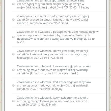
Zawiadomienie o zamiarze sporządzenia nowej karty
ewidencyjnej zabytku archeologicznego lądowego w
wojewódzkiej ewidencji zabytków 4 AZP 20-60/11 Leginy
Zawiadomienie o zamiarze włączenia karty ewidencyjnej
zabytków archeologicznych lądowych do wojewódzkiej
ewidencji zabytków AZP 25-69/22 Piecki
Zawiadomienie o wszczęciu postępowania administracyjnego w
sprawie wpisania do rejestru zabytków archeologicznych
fragmentów kamiennych dawnej zabudowy Biskupiec, dz. nr
65/10
Zawiadomienie o włączeniu do wojewódzkiej ewidencji
zabytków karty ewidencyjnej zabytku archeologicznego
lądowego XII AZP 25-69-61/22 Piecki
Zawiadomienie o włączeniu kart ewidencyjnych zabytków
archeologicznych lądowych do wojewódzkiej ewidencji
zabytków (Pomorowo, gm. Lidzbark Warmiński)
Zawiadomienie o włączeniu kart ewidencyjnych zabytków
archeologicznych lądowych do wojewódzkiej ewidencji
zabytków 26AZP 19-60/80 Smolajny
Zawiadomienie o włączeniu karty ewidencyjnej zabytku
archeologicznego lądowego do wojewódzkiej ewidencji
zabytków 2AZP 17-62/50 Pilnik