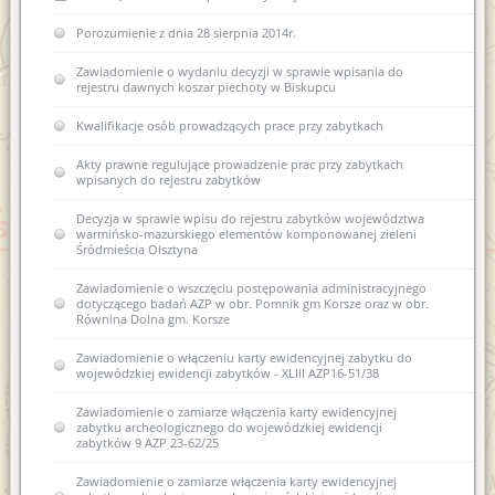
Rozporządzenie w sprawie oraganizacji wojewódzkich urzędów
Porozumienie z dnia 28 sierpnia 2014r.
Współczesne metody konserwacji budownictwa
ochrony zabytków (Dz.U. z 2004r. nr 75 poz 706)
zabytkowego - termomodernizacja
Zawiadomienie o wydaniu decyzji w sprawie wpisania do
USTAWA z dnia 29 stycznia 2004 r Prawo zamówień publicznych
rejestru dawnych koszar piechoty w Biskupcu
(Dz. U. Nr 113, poz. 759 ze zm.)
Kwalifikacje osób prowadzących prace przy zabytkach
USTAWA z dnia 7 lipca 1994 r. Prawo budowlane (Dz. U. Nr 89,
poz. 414 ze zm.)
Akty prawne regulujące prowadzenie prac przy zabytkach
wpisanych do rejestru zabytków
Decyzja w sprawie wpisu do rejestru zabytków województwa
warmińsko-mazurskiego elementów komponowanej zieleni
Śródmieścia Olsztyna
Zawiadomienie o wszczęciu postępowania administracyjnego
dotyczącego badań AZP w obr. Pomnik gm Korsze oraz w obr.
Równina Dolna gm. Korsze
Zawiadomienie o włączeniu karty ewidencyjnej zabytku do
wojewódzkiej ewidencji zabytków - XLIII AZP16-51/38
Zawiadomienie o zamiarze włączenia karty ewidencyjnej
zabytku archeologicznego do wojewódzkiej ewidencji
zabytków 9 AZP 23-62/25
Zawiadomienie o zamiarze włączenia karty ewidencyjnej