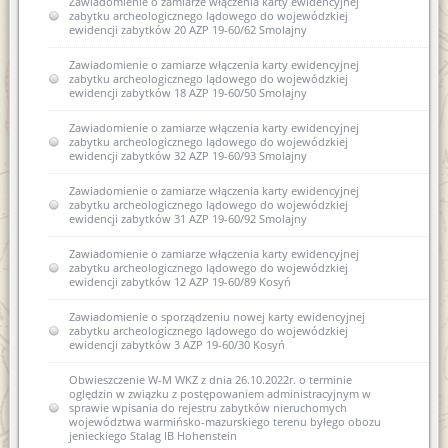
Zawiadomienie o zamiarze włączenia karty ewidencyjnej
zabytku archeologicznego lądowego do wojewódzkiej
ewidencji zabytków 20 AZP 19-60/62 Smolajny
Zawiadomienie o zamiarze włączenia karty ewidencyjnej
zabytku archeologicznego lądowego do wojewódzkiej
ewidencji zabytków 18 AZP 19-60/50 Smolajny
Zawiadomienie o zamiarze włączenia karty ewidencyjnej
zabytku archeologicznego lądowego do wojewódzkiej
ewidencji zabytków 32 AZP 19-60/93 Smolajny
Zawiadomienie o zamiarze włączenia karty ewidencyjnej
zabytku archeologicznego lądowego do wojewódzkiej
ewidencji zabytków 31 AZP 19-60/92 Smolajny
Zawiadomienie o zamiarze włączenia karty ewidencyjnej
zabytku archeologicznego lądowego do wojewódzkiej
ewidencji zabytków 12 AZP 19-60/89 Kosyń
Zawiadomienie o sporządzeniu nowej karty ewidencyjnej
zabytku archeologicznego lądowego do wojewódzkiej
ewidencji zabytków 3 AZP 19-60/30 Kosyń
Obwieszczenie W-M WKZ z dnia 26.10.2022r. o terminie
oględzin w związku z postępowaniem administracyjnym w
sprawie wpisania do rejestru zabytków nieruchomych
województwa warmińsko-mazurskiego terenu byłego obozu
jenieckiego Stalag IB Hohenstein