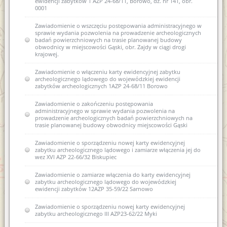
ewidencji zabytków 1 AZP 24-68/11, Borowo, dz. nr 141, obr.
0001
Zawiadomienie o wszczęciu postępowania administracyjnego w
sprawie wydania pozwolenia na prowadzenie archeologicznych
badań powierzchniowych na trasie planowanej budowy
obwodnicy w miejscowości Gąski, obr. Zajdy w ciągi drogi
krajowej.
Zawiadomienie o włączeniu karty ewidencyjnej zabytku
archeologicznego lądowego do wojewódzkiej ewidencji
zabytków archeologicznych 1AZP 24-68/11 Borowo
Zawiadomienie o zakończeniu postępowania
administracyjnego w sprawie wydania pozwolenia na
prowadzenie archeologicznych badań powierzchniowych na
trasie planowanej budowy obwodnicy miejscowości Gąski
Zawiadomienie o sporządzeniu nowej karty ewidencyjnej
zabytku archeologicznego lądowego i zamiarze włączenia jej do
wez XVI AZP 22-66/32 Biskupiec
Zawiadomienie o zamiarze włączenia do karty ewidencyjnej
zabytku archeologicznego lądowego do wojewódzkiej
ewidencji zabytków 12AZP 35-59/22 Sarnowo
Zawiadomienie o sporządzeniu nowej karty ewidencyjnej
zabytku archeologicznego III AZP23-62/22 Myki