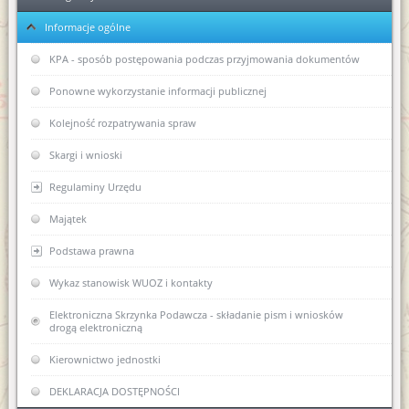
Informacje ogólne
Ełk
Elbląg
KPA - sposób postępowania podczas przyjmowania dokumentów
Ponowne wykorzystanie informacji publicznej
Kolejność rozpatrywania spraw
Skargi i wnioski
Regulaminy Urzędu
Majątek
Regulamin Organizacyjny WUOZ w Olsztynie
Podstawa prawna
Statut prawny
Wykaz stanowisk WUOZ i kontakty
USTAWA o ochronie zabytków i opiece nad zabytkami (Dz.U.
2003 nr 162, poz. 1568)
Elektroniczna Skrzynka Podawcza - składanie pism i wniosków
drogą elektroniczną
USTAWA z dnia 16 kwietnia 2004 r o ochronie przyrody (Dz. U.
Nr 92, poz. 880)
Kierownictwo jednostki
USTAWA z dnia 27 marca 2003 r. o planowaniu i
zagospodarowaniu przestrzennym (Dz. U. z dnia 10 maja 2003
DEKLARACJA DOSTĘPNOŚCI
r.)