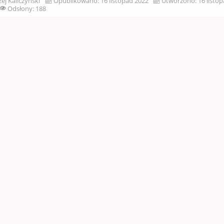
ej Kaliczyński
Opublikowano: 16 listopad 2022
Utworzono: 16 listo
Odsłony: 188