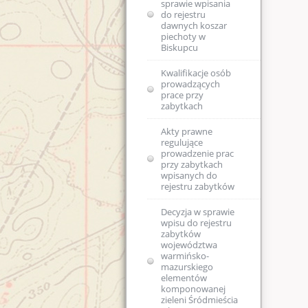
sprawie wpisania
zm.)
do rejestru
dawnych koszar
piechoty w
Biskupcu
Kwalifikacje osób
prowadzących
prace przy
zabytkach
Akty prawne
regulujące
prowadzenie prac
przy zabytkach
wpisanych do
rejestru zabytków
Decyzja w sprawie
wpisu do rejestru
zabytków
województwa
warmińsko-
mazurskiego
elementów
komponowanej
zieleni Śródmieścia