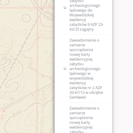
zabytku
archeologicznego
lądowego do
Wojewódzkiej
ewidencji
zabytków 9 AZP 23-
62/25 Łęgajny
Zawiadomienie o
zamiarze
sporządzenia
nowej karty
ewidencyjnej
zabytku
archeologicznego
lądowego w
wojewódzkiej
ewidencji
zabytków nr 2 AZP
20-67/12 w obrębie
Samławki
Zawiadomienie o
zamiarze
sporządzenia
nowej karty
ewidencyjnej
zabytku