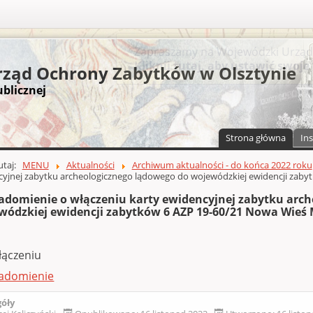
S
ząd Ochrony Zabytków w Olsztynie
ublicznej
Strona główna
Ins
a)
zawartości
tutaj:
MENU
Aktualności
Archiwum aktualności - do końca 2022 roku
yjnej zabytku archeologicznego lądowego do wojewódzkiej ewidencji zaby
adomienie o włączeniu karty ewidencyjnej zabytku arc
wódzkiej ewidencji zabytków 6 AZP 19-60/21 Nowa Wieś
łączeniu
adomienie
góły