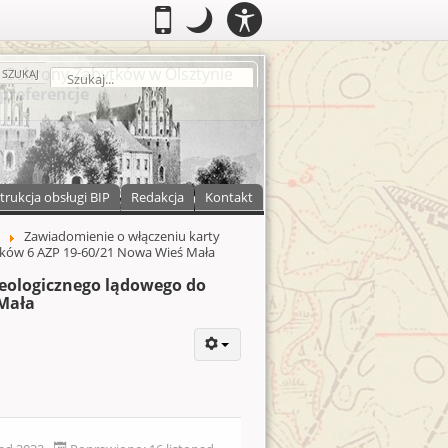
PANEL
.
Przełącz do wersji mobilnej
.
Tryb nocny: Ten tryb ustawia niski
.
Mobilny
Tryb
DOSTĘPNOŚCI
nocny
zukaj
SZUKAJ
trukcja obsługi BIP
Redakcja
Kontakt
Zawiadomienie o włączeniu karty
tków 6 AZP 19-60/21 Nowa Wieś Mała
heologicznego lądowego do
 Mała