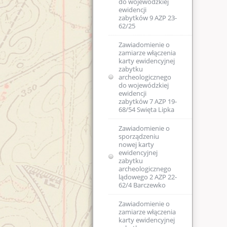
do wojewódzkiej
ewidencji
zabytków 9 AZP 23-
62/25
Zawiadomienie o
zamiarze włączenia
karty ewidencyjnej
zabytku
archeologicznego
do wojewódzkiej
ewidencji
zabytków 7 AZP 19-
68/54 Swięta Lipka
Zawiadomienie o
sporządzeniu
nowej karty
ewidencyjnej
zabytku
archeologicznego
lądowego 2 AZP 22-
62/4 Barczewko
Zawiadomienie o
zamiarze włączenia
karty ewidencyjnej