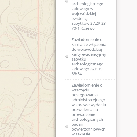
archeologicznego
lądowego w
wojewódzkiej
ewidencji
zabytków 2 AZP 23-
70/1 Kosewo
Zawiadomienie o
zamiarze włączenia
do wojewódzkiej
karty ewidencyjnej
zabytku
archeologicznego
lądowego AZP 19-
68/54
Zawiadomienie o
wszczęciu
postępowania
administracyjnego
w sprawie wydania
pozwolenia na
prowadzenie
archeologicznych
badań
powierzchniowych
w zakresie