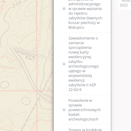
Andrz
administracyjnego
2022
Kolejność
w sprawie wpisania
rozpatrywania spraw
do rejestru
zabytków dawnych
koszar piechoty w
Skargi i wnioski
Biskupcu
Regulaminy Urzędu
Zawiadomienie o
zamiarze
Majątek
Regulamin
sporządzenia
Organizacyjny
nowej karty
WUOZ w Olsztynie
Podstawa prawna
ewidencyjnej
zabytku
Statut prawny
archeologicznego
Wykaz stanowisk
USTAWA o
ujętego w
WUOZ i kontakty
ochronie zabytków
wojewódzkiej
i opiece nad
ewidencji
zabytkami (Dz.U.
Elektroniczna
zabytków II AZP
2003 nr 162, poz.
Skrzynka Podawcza -
22-62/4
1568)
składanie pism i
wniosków drogą
Pozwolenie w
elektroniczną
USTAWA z dnia 16
sprawie
kwietnia 2004 r o
powierzchniowych
ochronie przyrody
Kierownictwo
badań
(Dz. U. Nr 92, poz.
jednostki
archeologicznych
880)
DEKLARACJA
Zmiany w Kodeksie