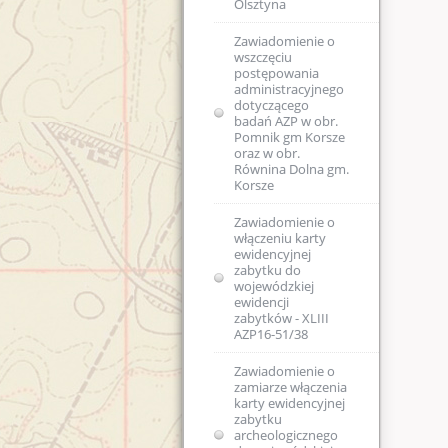
Olsztyna
Zawiadomienie o
wszczęciu
postępowania
administracyjnego
dotyczącego
badań AZP w obr.
Pomnik gm Korsze
oraz w obr.
Równina Dolna gm.
Korsze
Zawiadomienie o
włączeniu karty
ewidencyjnej
zabytku do
wojewódzkiej
ewidencji
zabytków - XLIII
AZP16-51/38
Zawiadomienie o
zamiarze włączenia
karty ewidencyjnej
zabytku
archeologicznego