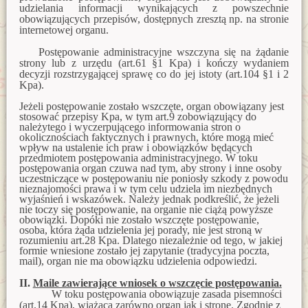
Zawiadomienie o włączeniu karty ewidencyjnej zabytku
zabytków nowej karty ewidencyjnej zabytku archeologicznego
udzielania informacji wynikających z powszechnie
archeologicznego do wez 4 AZP 26-69/72 Nowe Kiełbonki
lądowego w wojewódzkiej ewidencji zabytków 2 AZP 23-70/1
obowiązujących przepisów, dostępnych zresztą np. na stronie
Kosewo
internetowej organu.
Zawiadomienie o włączeniu karty ewidencyjnej zabytku
archeologicznego do wez 8 AZP 19-60/17 Nowa Wieś Mała
Zawiadomienie o włączeniu do wojewódzkiej ewidencji
Postępowanie administracyjne wszczyna się na żądanie
zabytków nowej karty ewidencyjnej zabytku archeologicznego
strony lub z urzędu (art.61 §1 Kpa) i kończy wydaniem
lądowego w wojewódzkiej ewidencji zabytków nr 2 AZP 20-
decyzji rozstrzygającej sprawę co do jej istoty (art.104 §1 i 2
Zawiadomienie o włączeniu karty ewidencyjnej zabytku
67/12 w obrębie Samławki
archeologicznego do wez 20 AZP 19-60/41 Praslity
Kpa).
Zawiadomienie o zamiarze włączenia karty ewidencyjnej
Jeżeli postępowanie zostało wszczęte, organ obowiązany jest
Zawiadomienie o włączeniu karty ewidencyjnej zabytku
zabytku archeologicznego lądowego do wojewódzkiej
stosować przepisy Kpa, w tym art.9 zobowiązujący do
archeologicznego do wez 3 AZP 13-61/11 Górowo Iławeckie
ewidencji zabytków 1 AZP 35-58/15 Komorniki
należytego i wyczerpującego informowania stron o
okolicznościach faktycznych i prawnych, które mogą mieć
Zawiadomienie o włączeniu karty ewidencyjnej zabytku
Zawiadomienie o włączeniu do wojewódzkiej ewidencji
wpływ na ustalenie ich praw i obowiązków będących
archeologicznego do wez 14 AZP 19-60/35 Smolajny
zabytków karty ewidencyjnej zabytku archeologicznego
przedmiotem postępowania administracyjnego. W toku
lądowego 9 AZP 18-61/15 Wichrowo
postępowania organ czuwa nad tym, aby strony i inne osoby
Zawiadomienie o włączeniu karty ewidencyjnej zabytku
uczestniczące w postępowaniu nie poniosły szkody z powodu
archeologicznego do wez 4 AZP 19-60/53 Kosyń
nieznajomości prawa i w tym celu udziela im niezbędnych
Zawiadomienie o włączeniu do wojewódzkiej ewidencji
wyjaśnień i wskazówek. Należy jednak podkreślić, że jeżeli
zabytków karty ewidencyjnej zabytku archeologicznego
Zawiadomienie o włączeniu karty ewidencyjnej zabytku
lądowego 7 AZP 18-61/47 Miłogórze
nie toczy się postępowanie, na organie nie ciążą powyższe
archeologicznego do wez 15 AZP 19-60/36 Smolajny
obowiązki. Dopóki nie zostało wszczęte postępowanie,
osoba, która żąda udzielenia jej porady, nie jest stroną w
Zawiadomienie o zamiarze wyłączenia z wojewódzkiej
rozumieniu art.28 Kpa. Dlatego niezależnie od tego, w jakiej
Zawiadomienie o włączeniu karty ewidencyjnej zabytku
ewidencji zabytków karty ewidencyjnej obiektu zabytkowego
formie wniesione zostało jej zapytanie (tradycyjna poczta,
archeologicznego do wez 2 AZP 19-60/29 Kosyń
mail), organ nie ma obowiązku udzielenia odpowiedzi.
Zawiadomienie o zamiarze włączenia karty ewidencyjnej
Zawiadomienie o włączeniu karty ewidencyjnej zabytku
zabytków archeologicznych lądowych do wojewódzkiej
II.
Maile zawierające wniosek o wszczęcie postępowania.
archeologicznego do wez 8 AZP 19-60/13 Smolajny
ewidencji zabytków 23.10.2020r.
W toku postępowania obowiązuje zasada pisemności
(art.14 Kpa), wiążąca zarówno organ jak i stronę. Zgodnie z