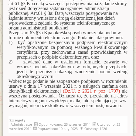
Zawiadomienie o włączeniu karty ewidencyjnej zabytku
Zawiadomienie o zamiarze sporządzenia nowej karty
art.61 §3 Kpa datą wszczęcia postępowania na żądanie strony
archeologicznego do wez 8 AZP 19-60/12 Smolajny
ewidencyjnej zabytku archeologicznego lądowego w
jest dzień doręczenia żądania organowi administracji
wojewódzkiej ewidencji zabytków 4 AZP 20-60/11 Leginy
publicznej. Art.61 § 3a: Datą wszczęcia postępowania na
Zawiadomienie o włączeniu karty ewidencyjnej zabytku
żądanie strony wniesione drogą elektroniczną jest dzień
archeologicznego do wez 4 AZP 19-60/19 Dobre Miasto
Zawiadomienie o zamiarze włączenia karty ewidencyjnej
wprowadzenia żądania do systemu teleinformatycznego
zabytków archeologicznych lądowych do wojewódzkiej
organu administracji publicznej.
ewidencji zabytków AZP 25-69/22 Piecki
Zawiadomienie o włączeniu karty ewidencyjnej zabytku
Przepis art.63 §3a Kpa określa sposób wnoszenia podań w
archeologicznego do wez 6 AZP 19-60/7 Łęgno
formie dokumentu elektronicznego. Podanie takie powinno:
Zawiadomienie o wszczęciu postępowania administracyjnego w
1)
być opatrzone bezpiecznym podpisem elektronicznym
sprawie wpisania do rejestru zabytków archeologicznych
Zawiadomienie o włączeniu karty ewidencyjnej zabytku
weryfikowanym za pomocą ważnego kwalifikowanego
fragmentów kamiennych dawnej zabudowy Biskupiec, dz. nr
archeologicznego do wez 12 AZP 19-60/18 Smolajny
65/10
certyfikatu, przy zachowaniu zasad przewidzianych w
przepisach o podpisie elektronicznym, oraz
Zawiadomienie o włączeniu karty ewidencyjnej zabytku
2)
zawierać dane w ustalonym formacie, zawarte we
Zawiadomienie o włączeniu do wojewódzkiej ewidencji
archeologicznego do wez 3 AZP 19-60/26 Łęgno
wzorze podania określonym w odrębnych przepisach,
zabytków karty ewidencyjnej zabytku archeologicznego
lądowego XII AZP 25-69-61/22 Piecki
jeżeli te przepisy nakazują wnoszenie podań według
Zawiadomienie o włączeniu karty ewidencyjnej zabytku
określonego wzoru.
archeologicznego do wez 2 AZP 19-60/5 Łęgno
Wobec tego podanie nie zaopatrzone podpisem w rozumieniu
Zawiadomienie o włączeniu kart ewidencyjnych zabytków
archeologicznych lądowych do wojewódzkiej ewidencji
ustawy z dnia 17 września 2021 r. o usługach zaufania oraz
Zawiadomienie o włączeniu karty ewidencyjnej zabytku
zabytków (Pomorowo, gm. Lidzbark Warmiński)
identyfikacji elektronicznej
(Dz.U. z 2021 r. poz. 1797
)
nie
archeologicznego do wez 5 AZP 19-60/20 Łęgno
wszczyna postępowania. Oznacza to, że przesłanie na adres
internetowy organu zwykłego maila, nie spełniającego ww.
Zawiadomienie o włączeniu kart ewidencyjnych zabytków
Zawiadomienie o włączeniu karty ewidencyjnej zabytku
archeologicznych lądowych do wojewódzkiej ewidencji
wymagań, nie może skutkować wszczęciem postępowania.
archeologicznego do wez 7 AZP 19-60/22 Nowa Wieś Mała
zabytków 26AZP 19-60/80 Smolajny
Zawiadomienie o włączeniu karty ewidencyjnej zabytku
Zawiadomienie o włączeniu karty ewidencyjnej zabytku
Szczegóły
archeologicznego do wez 1 AZP 19-60/28 Kosyń
archeologicznego lądowego do wojewódzkiej ewidencji
Administrator
Opublikowano: 23 wrzesień 2014
Utworzono: 23
zabytków 2AZP 17-62/50 Pilnik
wrzesień 2014
Poprawiono: 10 luty 2023
Odsłony: 1226
Zawiadomienie o włączeniu karty ewidencyjnej zabytku